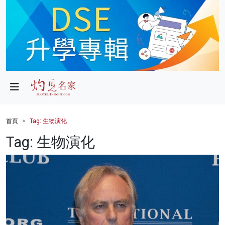
政局
教育
文化
財經
首頁
Tag: 生物演化
生活
Tag: 生物演化
健康
商業
科技
影片