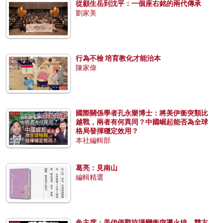
從顧生岳到沈平：一個座右銘的兩代傳承
劉家美
行為不檢 培育教化才能治本
陳家偉
國際關係學者孔永樂博士：將美伊衝突類比
越戰，兩者有何異同？中國崛起能否為全球
格局發揮穩定效用？
本社編輯部
葛亮：見南山
編輯精選
兔主席：美伊停戰協議變衝突導火線，雙方