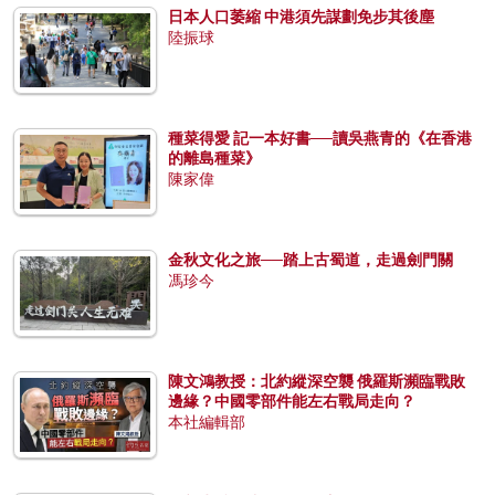
日本人口萎縮 中港須先謀劃免步其後塵
陸振球
種菜得愛 記一本好書──讀吳燕青的《在香港
的離島種菜》
陳家偉
金秋文化之旅──踏上古蜀道，走過劍門關
馮珍今
陳文鴻教授：北約縱深空襲 俄羅斯瀕臨戰敗
邊緣？中國零部件能左右戰局走向？
本社編輯部