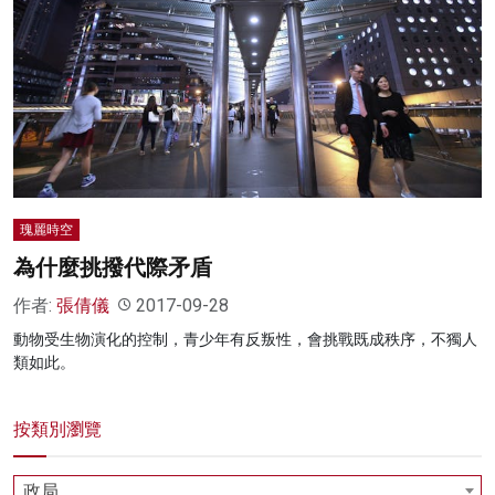
瑰麗時空
為什麼挑撥代際矛盾
作者:
張倩儀
2017-09-28
動物受生物演化的控制，青少年有反叛性，會挑戰既成秩序，不獨人
類如此。
按類別瀏覽
政局