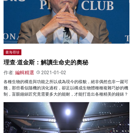
名家榜
灼見活動
關於我們
書海尋珍
理查·道金斯：解讀生命史的奧秘
作者:
編輯精選
2021-01-02
各種生物的構造與功能之所以成為現今的樣貌，絕非偶然也非一蹴可
幾，那些看似隨機的演化過程，卻足以構成生物體種種複雜巧妙的機
制，盲眼鐘錶匠究竟需要多大的能耐，才能打造出各種精美的鐘錶？