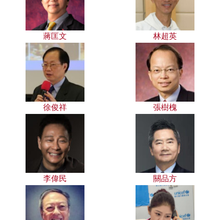
蔣匡文
林超英
徐俊祥
張樹槐
李偉民
關品方