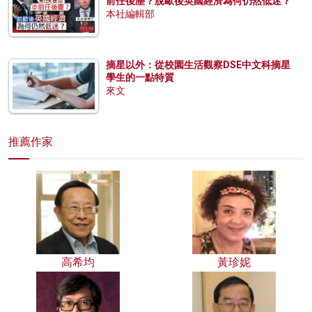
前任後塵？脫歐後英國經濟為何仍然低迷？
本社編輯部
摘星以外：從校園生活觀察DSE中文科摘星
學生的一點特質
來文
推薦作家
高希均
黃珍妮