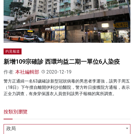
名家榜
灼見活動
關於我們
灼見報道
新增109宗確診 西環均益二期一單位6人染疫
作者:
本社編輯部
2020-12-19
警方正通緝一名63歲確診新型冠狀病毒的男患者李運強，該男子周五
（18日）下午擅自離開伊利沙伯醫院，警方昨日接獲院方通報，表示
正全力調查，有身穿保護衣人員曾到該男子報稱的寓所調查。
按類別瀏覽
政局