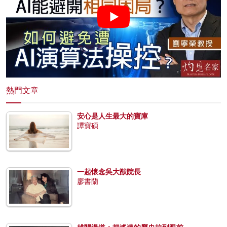
熱門文章
安心是人生最大的寶庫
譚寶碩
一起懷念吳大猷院長
廖書蘭