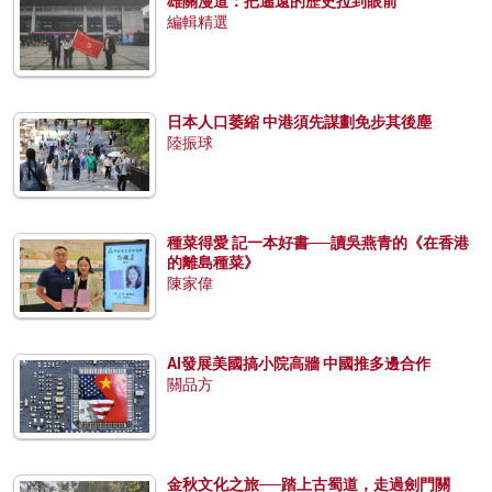
雄關漫道：把遙遠的歷史拉到眼前
編輯精選
日本人口萎縮 中港須先謀劃免步其後塵
陸振球
種菜得愛 記一本好書──讀吳燕青的《在香港
的離島種菜》
陳家偉
AI發展美國搞小院高牆 中國推多邊合作
關品方
金秋文化之旅──踏上古蜀道，走過劍門關