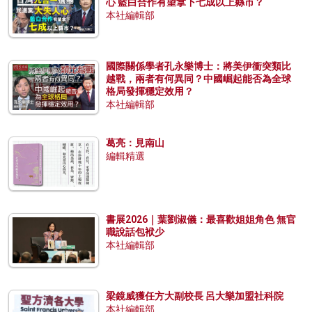
心 藍白合作有望拿下七成以上縣市？
本社編輯部
國際關係學者孔永樂博士：將美伊衝突類比
越戰，兩者有何異同？中國崛起能否為全球
格局發揮穩定效用？
本社編輯部
葛亮：見南山
編輯精選
書展2026｜葉劉淑儀：最喜歡姐姐角色 無官
職說話包袱少
本社編輯部
梁鏡威獲任方大副校長 呂大樂加盟社科院
本社編輯部