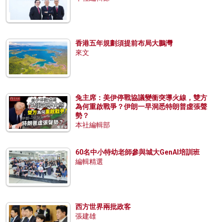
香港五年規劃須提前布局大鵬灣
來文
兔主席：美伊停戰協議變衝突導火線，雙方
為何重啟戰爭？伊朗一早洞悉特朗普虛張聲
勢？
本社編輯部
60名中小特幼老師參與城大GenAI培訓班
編輯精選
西方世界兩批政客
張建雄