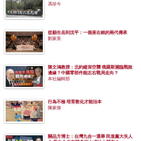
馮珍今
從顧生岳到沈平：一個座右銘的兩代傳承
劉家美
陳文鴻教授：北約縱深空襲 俄羅斯瀕臨戰敗
邊緣？中國零部件能左右戰局走向？
本社編輯部
行為不檢 培育教化才能治本
陳家偉
關品方博士：台灣九合一選舉 民進黨大失人