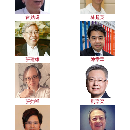
雷鼎鳴
林超英
張建雄
陳章華
張灼祥
劉寧榮