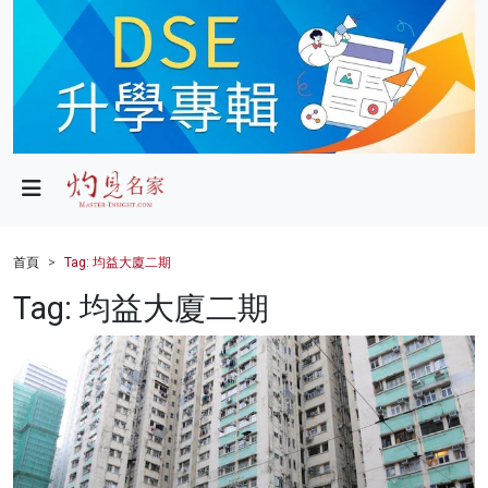
政局
教育
文化
財經
首頁
Tag: 均益大廈二期
生活
Tag: 均益大廈二期
健康
商業
科技
影片