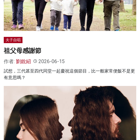
名家榜
灼見活動
關於我們
夫子自唱
祖父母感謝節
作者:
劉銳紹
2026-06-15
試想，三代甚至四代同堂一起慶祝這個節目，比一般家常便飯不是更
有意思嗎？