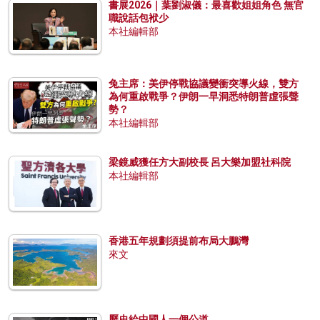
書展2026｜葉劉淑儀：最喜歡姐姐角色 無官
職說話包袱少
本社編輯部
兔主席：美伊停戰協議變衝突導火線，雙方
為何重啟戰爭？伊朗一早洞悉特朗普虛張聲
勢？
本社編輯部
梁鏡威獲任方大副校長 呂大樂加盟社科院
本社編輯部
香港五年規劃須提前布局大鵬灣
來文
歷史給中國人一個公道