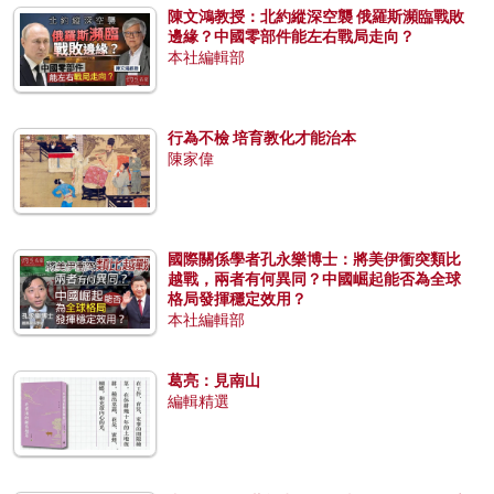
陳文鴻教授：北約縱深空襲 俄羅斯瀕臨戰敗
邊緣？中國零部件能左右戰局走向？
本社編輯部
行為不檢 培育教化才能治本
陳家偉
國際關係學者孔永樂博士：將美伊衝突類比
越戰，兩者有何異同？中國崛起能否為全球
格局發揮穩定效用？
本社編輯部
葛亮：見南山
編輯精選