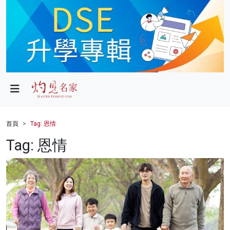
政局
教育
文化
財經
首頁
Tag: 恩情
生活
Tag: 恩情
健康
商業
科技
影片