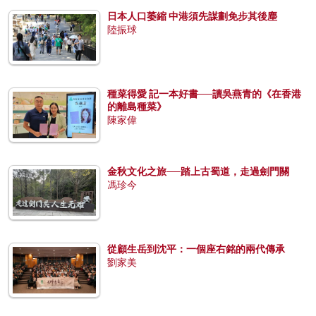
日本人口萎縮 中港須先謀劃免步其後塵
陸振球
種菜得愛 記一本好書──讀吳燕青的《在香港
的離島種菜》
陳家偉
金秋文化之旅──踏上古蜀道，走過劍門關
馮珍今
從顧生岳到沈平：一個座右銘的兩代傳承
劉家美