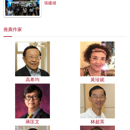
張建雄
推薦作家
高希均
黃珍妮
蔣匡文
林超英