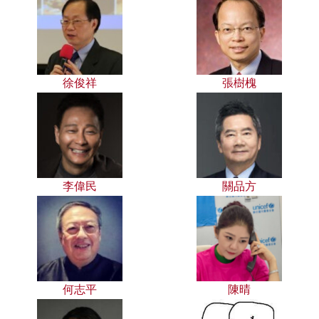
徐俊祥
張樹槐
李偉民
關品方
何志平
陳晴