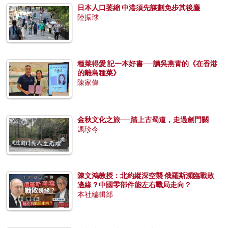
日本人口萎縮 中港須先謀劃免步其後塵
陸振球
種菜得愛 記一本好書──讀吳燕青的《在香港
的離島種菜》
陳家偉
金秋文化之旅──踏上古蜀道，走過劍門關
馮珍今
陳文鴻教授：北約縱深空襲 俄羅斯瀕臨戰敗
邊緣？中國零部件能左右戰局走向？
本社編輯部