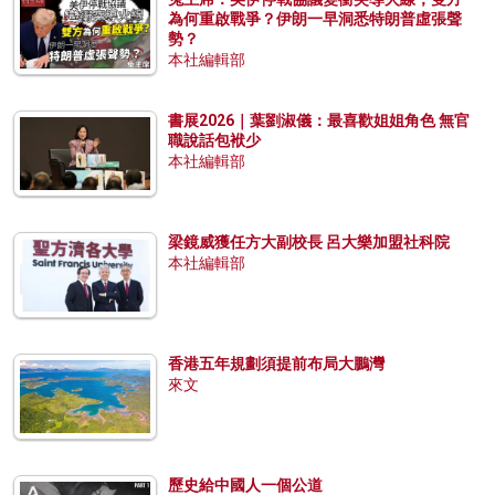
為何重啟戰爭？伊朗一早洞悉特朗普虛張聲
勢？
本社編輯部
書展2026｜葉劉淑儀：最喜歡姐姐角色 無官
職說話包袱少
本社編輯部
梁鏡威獲任方大副校長 呂大樂加盟社科院
本社編輯部
香港五年規劃須提前布局大鵬灣
來文
歷史給中國人一個公道