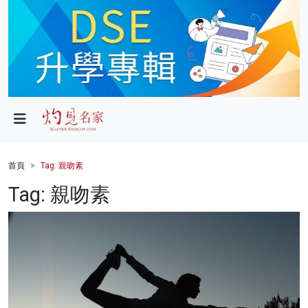
政局
教育
文化
財經
首頁
Tag: 親吻素
生活
Tag: 親吻素
健康
商業
科技
影片