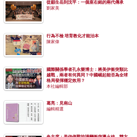
從顧生岳到沈平：一個座右銘的兩代傳承
劉家美
行為不檢 培育教化才能治本
陳家偉
國際關係學者孔永樂博士：將美伊衝突類比
越戰，兩者有何異同？中國崛起能否為全球
格局發揮穩定效用？
本社編輯部
葛亮：見南山
編輯精選
兔主席：美伊停戰協議變衝突導火線，雙方