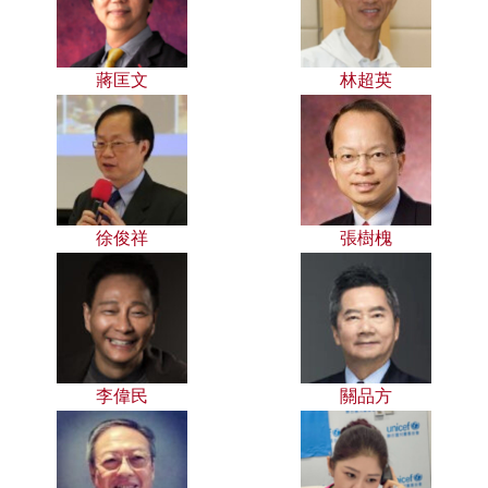
蔣匡文
林超英
徐俊祥
張樹槐
李偉民
關品方