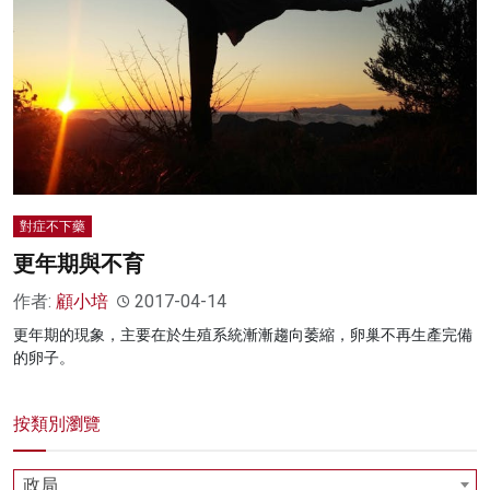
名家榜
灼見活動
關於我們
對症不下藥
更年期與不育
作者:
顧小培
2017-04-14
更年期的現象，主要在於生殖系統漸漸趨向萎縮，卵巢不再生產完備
的卵子。
按類別瀏覽
政局