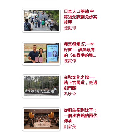
日本人口萎縮 中
港須先謀劃免步其
後塵
陸振球
種菜得愛 記一本
好書──讀吳燕青
的《在香港的離島
種菜》
陳家偉
金秋文化之旅──
踏上古蜀道，走過
劍門關
馮珍今
從顧生岳到沈平：
一個座右銘的兩代
傳承
劉家美