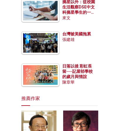
摘星以外：從校園
生活觀察DSE中文
科摘星學生的一點
特質
來文
台灣被美國拖累
張建雄
日落以後 彩虹長
留──記屋邨學校
的歲月與情誼
陳章華
推薦作家