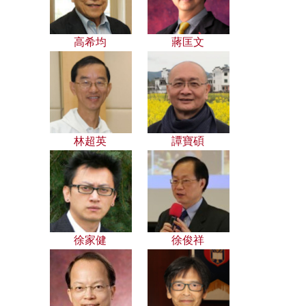
高希均
蔣匡文
林超英
譚寶碩
徐家健
徐俊祥