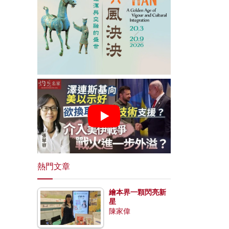
熱門文章
繪本界一顆閃亮新
星
陳家偉