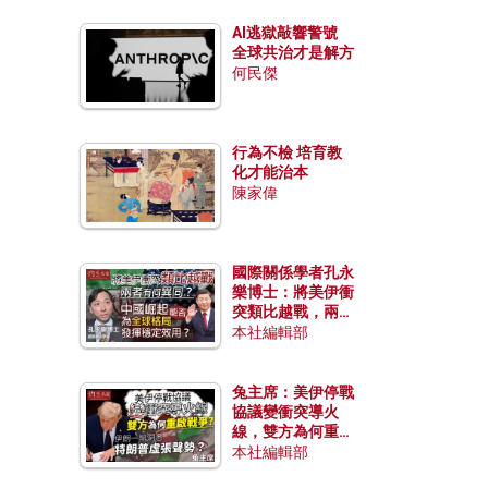
AI逃獄敲響警號
全球共治才是解方
何民傑
行為不檢 培育教
化才能治本
陳家偉
國際關係學者孔永
樂博士：將美伊衝
突類比越戰，兩者
有何異同？中國崛
本社編輯部
起能否為全球格局
發揮穩定效用？
兔主席：美伊停戰
協議變衝突導火
線，雙方為何重啟
戰爭？伊朗一早洞
本社編輯部
悉特朗普虛張聲