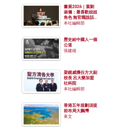
勢？
書展2026｜葉劉
淑儀：最喜歡姐姐
角色 無官職說話
包袱少
本社編輯部
歷史給中國人一個
公道
張建雄
梁鏡威獲任方大副
校長 呂大樂加盟
社科院
本社編輯部
香港五年規劃須提
前布局大鵬灣
來文