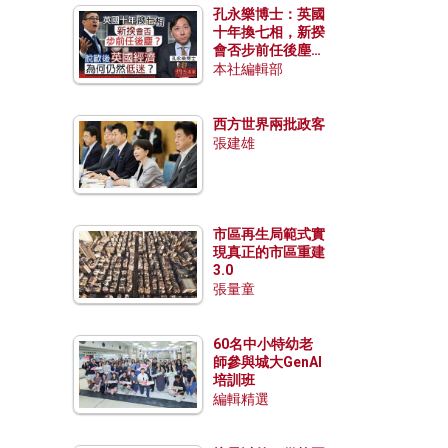
孔永樂博士：英國
十年換七相，新揆
會否步前任後塵？
脫歐後英國經濟為
本社編輯部
何仍然低迷？
西方世界兩批政客
張建雄
市區再生局範式實
現真正的市區重建
3.0
張量童
60名中小特幼老
師參與城大GenAI
培訓班
編輯精選