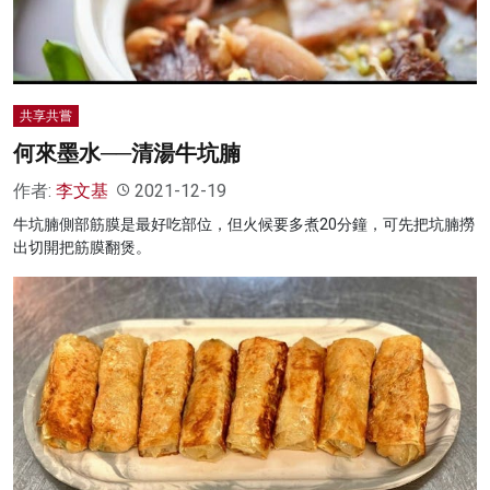
共享共嘗
何來墨水──清湯牛坑腩
作者:
李文基
2021-12-19
牛坑腩側部筋膜是最好吃部位，但火候要多煮20分鐘，可先把坑腩撈
出切開把筋膜翻煲。