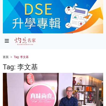
政局
教育
文化
財經
首頁
Tag: 李文基
生活
Tag: 李文基
健康
商業
科技
影片