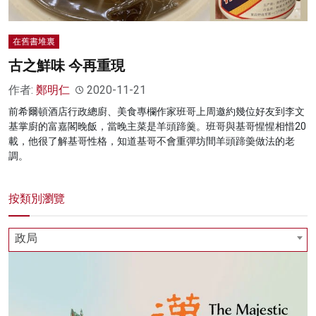
在舊書堆裏
古之鮮味 今再重現
作者:
鄭明仁
2020-11-21
前希爾頓酒店行政總廚、美食專欄作家班哥上周邀約幾位好友到李文
基掌廚的富嘉閣晚飯，當晚主菜是羊頭蹄羹。班哥與基哥惺惺相惜20
載，他很了解基哥性格，知道基哥不會重彈坊間羊頭蹄羮做法的老
調。
按類別瀏覽
政局