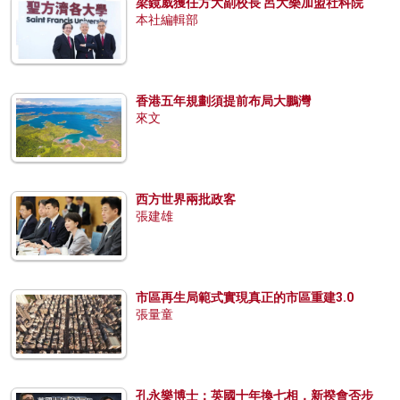
梁鏡威獲任方大副校長 呂大樂加盟社科院
本社編輯部
香港五年規劃須提前布局大鵬灣
來文
西方世界兩批政客
張建雄
市區再生局範式實現真正的市區重建3.0
張量童
孔永樂博士：英國十年換七相，新揆會否步