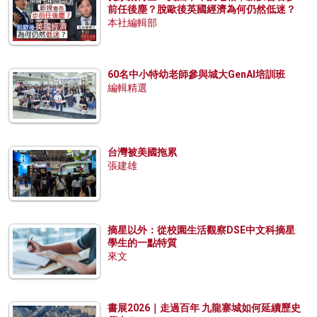
前任後塵？脫歐後英國經濟為何仍然低迷？
本社編輯部
60名中小特幼老師參與城大GenAI培訓班
編輯精選
台灣被美國拖累
張建雄
摘星以外：從校園生活觀察DSE中文科摘星
學生的一點特質
來文
書展2026｜走過百年 九龍寨城如何延續歷史