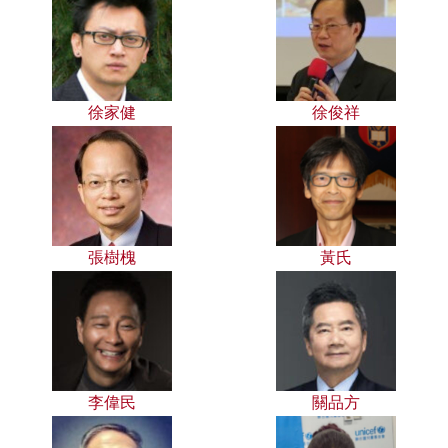
徐家健
徐俊祥
張樹槐
黃氏
李偉民
關品方