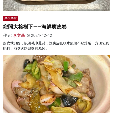
共享共嘗
鄉間大榕樹下——海鮮腐皮卷
作者:
李文基
2021-12-12
腐皮裁剪好，以濕毛巾蓋封，讓腐皮吸收水氣便不易爆裂，方便包裹
餡料，煎烹火路以微熱為妙。