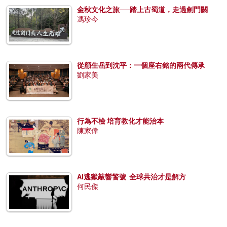
金秋文化之旅──踏上古蜀道，走過劍門關
馮珍今
從顧生岳到沈平：一個座右銘的兩代傳承
劉家美
行為不檢 培育教化才能治本
陳家偉
AI逃獄敲響警號 全球共治才是解方
何民傑