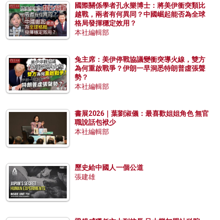
國際關係學者孔永樂博士：將美伊衝突類比
越戰，兩者有何異同？中國崛起能否為全球
格局發揮穩定效用？
本社編輯部
兔主席：美伊停戰協議變衝突導火線，雙方
為何重啟戰爭？伊朗一早洞悉特朗普虛張聲
勢？
本社編輯部
書展2026｜葉劉淑儀：最喜歡姐姐角色 無官
職說話包袱少
本社編輯部
歷史給中國人一個公道
張建雄