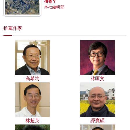
傳奇？
本社編輯部
推薦作家
高希均
蔣匡文
林超英
譚寶碩