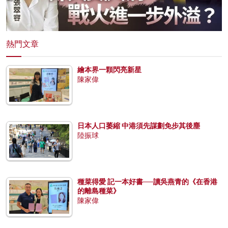
熱門文章
繪本界一顆閃亮新星
陳家偉
日本人口萎縮 中港須先謀劃免步其後塵
陸振球
種菜得愛 記一本好書──讀吳燕青的《在香港
的離島種菜》
陳家偉