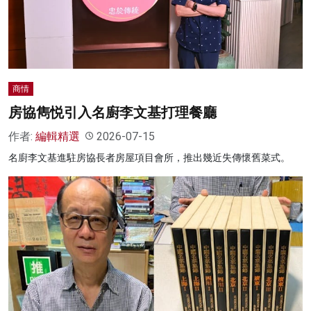
名家榜
灼見活動
關於我們
商情
房協雋悦引入名廚李文基打理餐廳
作者:
編輯精選
2026-07-15
名廚李文基進駐房協長者房屋項目會所，推出幾近失傳懷舊菜式。