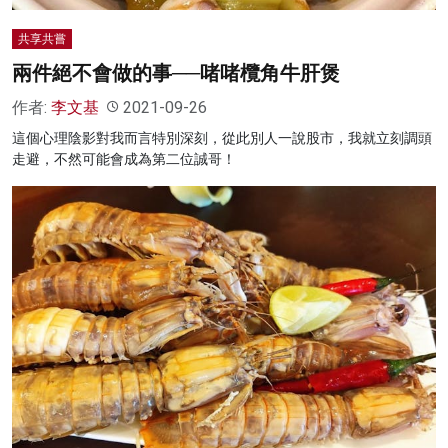
共享共嘗
兩件絕不會做的事──啫啫欖角牛肝煲
作者:
李文基
2021-09-26
這個心理陰影對我而言特別深刻，從此別人一說股市，我就立刻調頭
走避，不然可能會成為第二位誠哥！