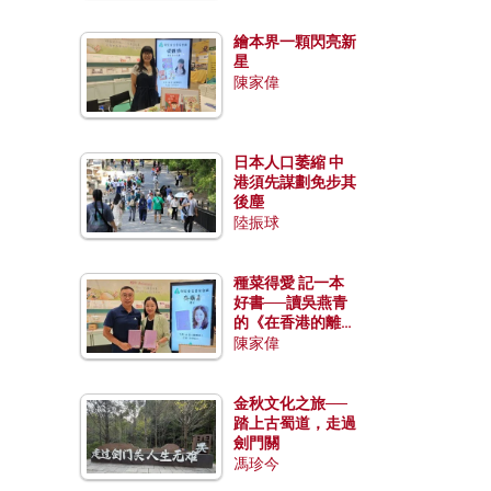
繪本界一顆閃亮新
星
陳家偉
日本人口萎縮 中
港須先謀劃免步其
後塵
陸振球
種菜得愛 記一本
好書──讀吳燕青
的《在香港的離島
種菜》
陳家偉
金秋文化之旅──
踏上古蜀道，走過
劍門關
馮珍今