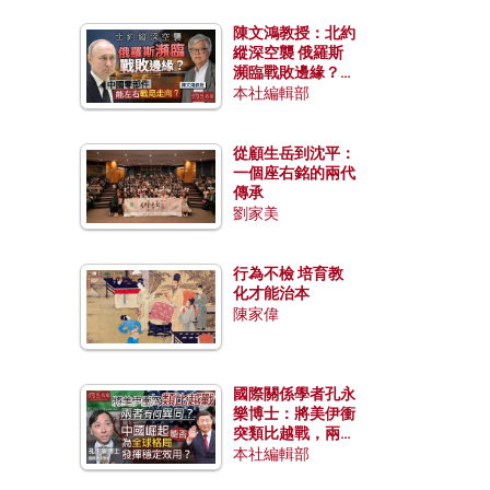
陳文鴻教授：北約
縱深空襲 俄羅斯
瀕臨戰敗邊緣？中
國零部件能左右戰
本社編輯部
局走向？
從顧生岳到沈平：
一個座右銘的兩代
傳承
劉家美
行為不檢 培育教
化才能治本
陳家偉
國際關係學者孔永
樂博士：將美伊衝
突類比越戰，兩者
有何異同？中國崛
本社編輯部
起能否為全球格局