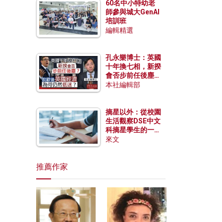
60名中小特幼老
師參與城大GenAI
培訓班
編輯精選
孔永樂博士：英國
十年換七相，新揆
會否步前任後塵？
脫歐後英國經濟為
本社編輯部
何仍然低迷？
摘星以外：從校園
生活觀察DSE中文
科摘星學生的一點
特質
來文
推薦作家