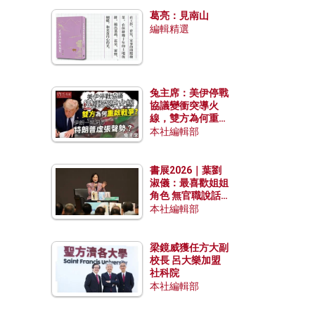
發揮穩定效用？
葛亮：見南山
編輯精選
兔主席：美伊停戰
協議變衝突導火
線，雙方為何重啟
戰爭？伊朗一早洞
本社編輯部
悉特朗普虛張聲
勢？
書展2026｜葉劉
淑儀：最喜歡姐姐
角色 無官職說話
包袱少
本社編輯部
梁鏡威獲任方大副
校長 呂大樂加盟
社科院
本社編輯部