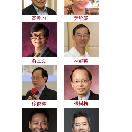
高希均
黃珍妮
蔣匡文
林超英
徐俊祥
張樹槐