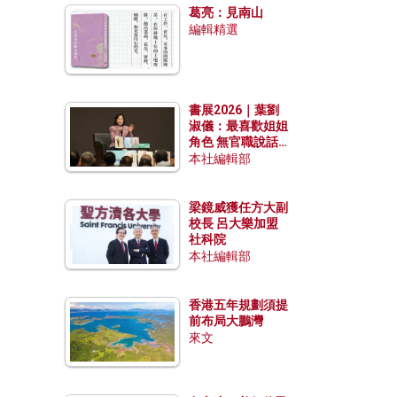
葛亮：見南山
編輯精選
書展2026｜葉劉
淑儀：最喜歡姐姐
角色 無官職說話
包袱少
本社編輯部
梁鏡威獲任方大副
校長 呂大樂加盟
社科院
本社編輯部
香港五年規劃須提
前布局大鵬灣
來文