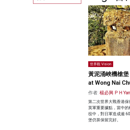
世界觀 Vision
黃泥涌峽機槍堡 JL0
at Wong Nai Ch
作者:
楊必興 P H Ya
第二次世界大戰香港保
英軍重要據點，當中的機槍堡
役中，對日軍造成逾 6
堡仍算保留完好。