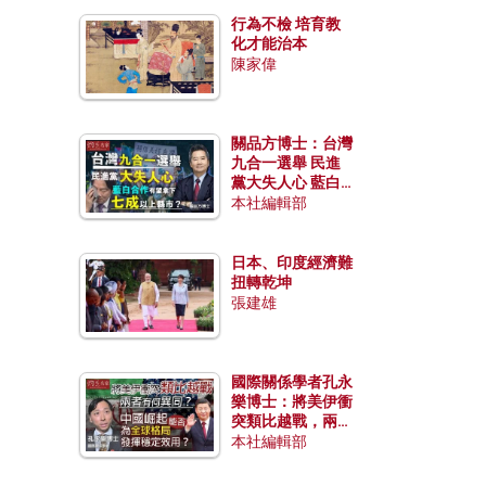
行為不檢 培育教
化才能治本
陳家偉
關品方博士：台灣
九合一選舉 民進
黨大失人心 藍白
合作有望拿下七成
本社編輯部
以上縣市？
日本、印度經濟難
扭轉乾坤
張建雄
國際關係學者孔永
樂博士：將美伊衝
突類比越戰，兩者
有何異同？中國崛
本社編輯部
起能否為全球格局
發揮穩定效用？