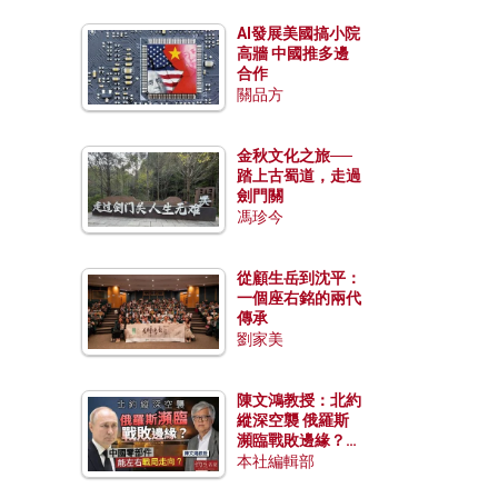
AI發展美國搞小院
高牆 中國推多邊
合作
關品方
金秋文化之旅──
踏上古蜀道，走過
劍門關
馮珍今
從顧生岳到沈平：
一個座右銘的兩代
傳承
劉家美
陳文鴻教授：北約
縱深空襲 俄羅斯
瀕臨戰敗邊緣？中
國零部件能左右戰
本社編輯部
局走向？