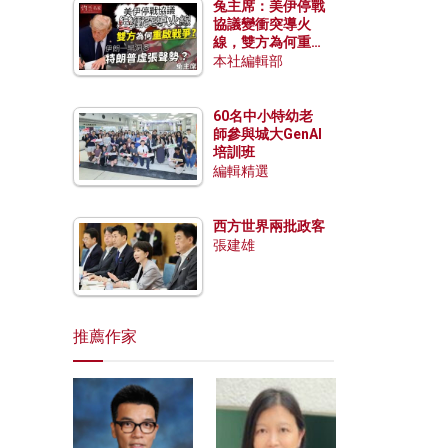
兔主席：美伊停戰
協議變衝突導火
線，雙方為何重啟
戰爭？伊朗一早洞
本社編輯部
悉特朗普虛張聲
勢？
60名中小特幼老
師參與城大GenAI
培訓班
編輯精選
西方世界兩批政客
張建雄
推薦作家