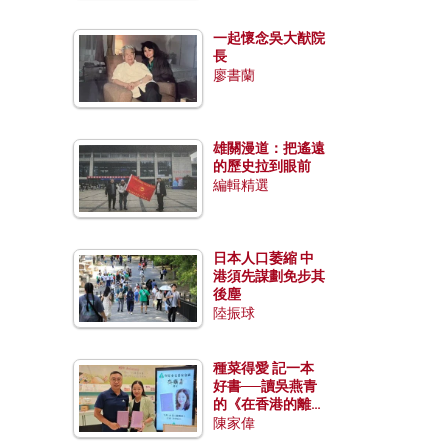
一起懷念吳大猷院
長
廖書蘭
雄關漫道：把遙遠
的歷史拉到眼前
編輯精選
日本人口萎縮 中
港須先謀劃免步其
後塵
陸振球
種菜得愛 記一本
好書──讀吳燕青
的《在香港的離島
種菜》
陳家偉