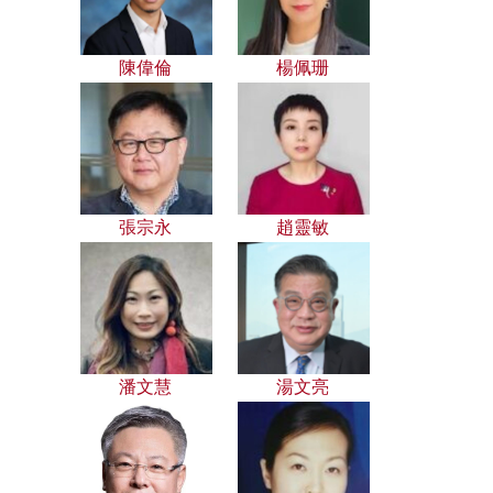
陳偉倫
楊佩珊
張宗永
趙靈敏
潘文慧
湯文亮