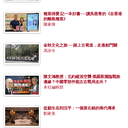
種菜得愛 記一本好書──讀吳燕青的《在香港
的離島種菜》
陳家偉
金秋文化之旅──踏上古蜀道，走過劍門關
馮珍今
陳文鴻教授：北約縱深空襲 俄羅斯瀕臨戰敗
邊緣？中國零部件能左右戰局走向？
本社編輯部
從顧生岳到沈平：一個座右銘的兩代傳承
劉家美