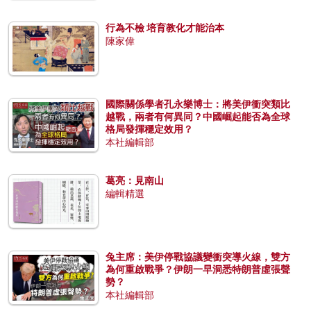
行為不檢 培育教化才能治本
陳家偉
國際關係學者孔永樂博士：將美伊衝突類比
越戰，兩者有何異同？中國崛起能否為全球
格局發揮穩定效用？
本社編輯部
葛亮：見南山
編輯精選
兔主席：美伊停戰協議變衝突導火線，雙方
為何重啟戰爭？伊朗一早洞悉特朗普虛張聲
勢？
本社編輯部