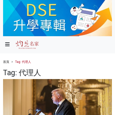
政局
教育
文化
財經
首頁
Tag: 代理人
生活
Tag: 代理人
健康
商業
科技
影片