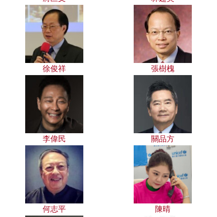
徐俊祥
張樹槐
李偉民
關品方
何志平
陳晴