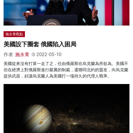
施永青觀點
美國設下圈套 俄國陷入困局
作者:
施永青
2022-05-10
美國從來沒有打算一走了之，任由俄羅斯在烏克蘭為所欲為。美國不
但在經濟上對俄羅斯進行嚴厲的制裁，還聯同北約的盟友，向烏克蘭
提供武器，好讓烏克蘭人為美國打一場持久的代理人戰爭。