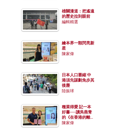
雄關漫道：把遙遠
的歷史拉到眼前
編輯精選
繪本界一顆閃亮新
星
陳家偉
日本人口萎縮 中
港須先謀劃免步其
後塵
陸振球
種菜得愛 記一本
好書──讀吳燕青
的《在香港的離島
種菜》
陳家偉