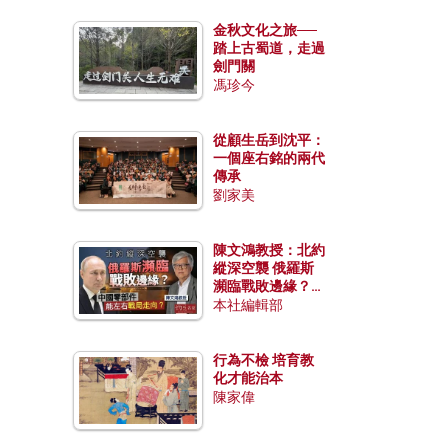
金秋文化之旅──
踏上古蜀道，走過
劍門關
馮珍今
從顧生岳到沈平：
一個座右銘的兩代
傳承
劉家美
陳文鴻教授：北約
縱深空襲 俄羅斯
瀕臨戰敗邊緣？中
國零部件能左右戰
本社編輯部
局走向？
行為不檢 培育教
化才能治本
陳家偉