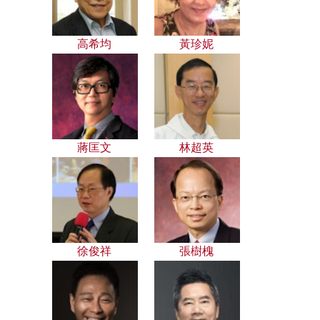
高希均
黃珍妮
蔣匡文
林超英
徐俊祥
張樹槐