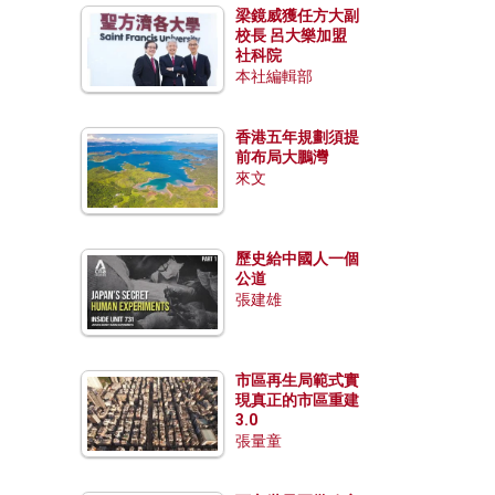
梁鏡威獲任方大副
校長 呂大樂加盟
社科院
本社編輯部
香港五年規劃須提
前布局大鵬灣
來文
歷史給中國人一個
公道
張建雄
市區再生局範式實
現真正的市區重建
3.0
張量童