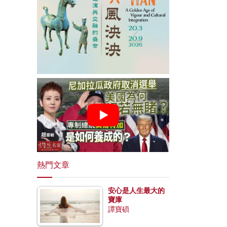
熱門文章
安心是人生最大的
寶庫
譚寶碩