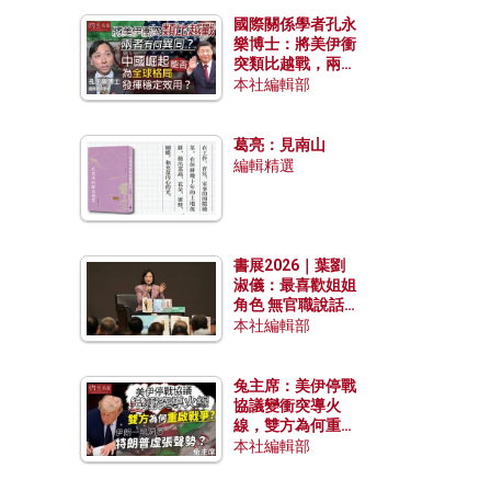
國際關係學者孔永
樂博士：將美伊衝
突類比越戰，兩者
有何異同？中國崛
本社編輯部
起能否為全球格局
發揮穩定效用？
葛亮：見南山
編輯精選
書展2026｜葉劉
淑儀：最喜歡姐姐
角色 無官職說話
包袱少
本社編輯部
兔主席：美伊停戰
協議變衝突導火
線，雙方為何重啟
戰爭？伊朗一早洞
本社編輯部
悉特朗普虛張聲
勢？