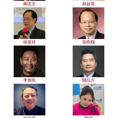
蔣匡文
林超英
徐俊祥
張樹槐
李偉民
關品方