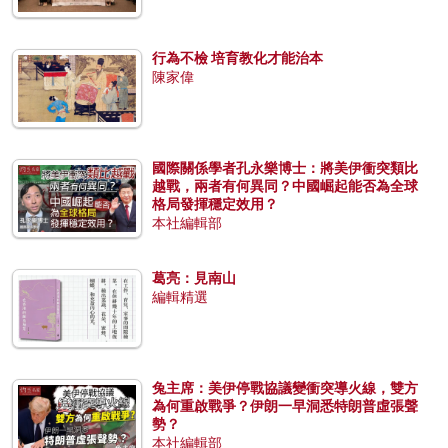
行為不檢 培育教化才能治本
陳家偉
國際關係學者孔永樂博士：將美伊衝突類比
越戰，兩者有何異同？中國崛起能否為全球
格局發揮穩定效用？
本社編輯部
葛亮：見南山
編輯精選
兔主席：美伊停戰協議變衝突導火線，雙方
為何重啟戰爭？伊朗一早洞悉特朗普虛張聲
勢？
本社編輯部