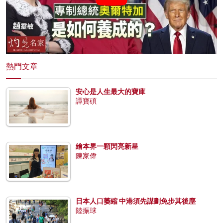
熱門文章
安心是人生最大的寶庫
譚寶碩
繪本界一顆閃亮新星
陳家偉
日本人口萎縮 中港須先謀劃免步其後塵
陸振球