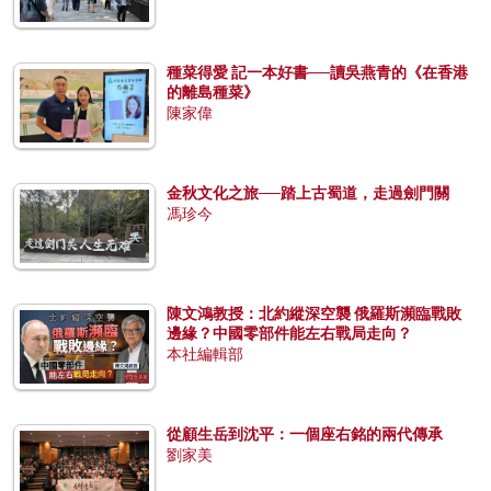
種菜得愛 記一本好書──讀吳燕青的《在香港
的離島種菜》
陳家偉
金秋文化之旅──踏上古蜀道，走過劍門關
馮珍今
陳文鴻教授：北約縱深空襲 俄羅斯瀕臨戰敗
邊緣？中國零部件能左右戰局走向？
本社編輯部
從顧生岳到沈平：一個座右銘的兩代傳承
劉家美