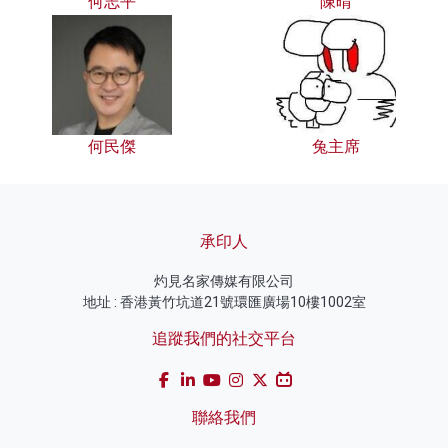
何志平
陳晴
何民傑
兔主席
承印人
灼見名家傳媒有限公司
地址 : 香港黃竹坑道21號環匯廣場10樓1002室
追蹤我們的社交平台
聯絡我們