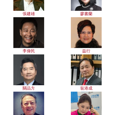
張建雄
廖書蘭
李偉民
益行
關品方
翁港成