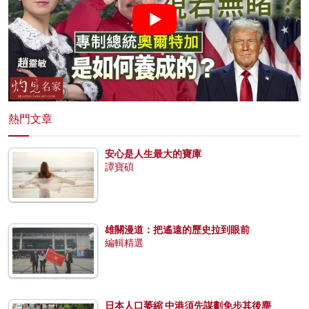
熱門文章
安心是人生最大的寶庫
譚寶碩
雄關漫道：把遙遠的歷史拉到眼前
編輯精選
日本人口萎縮 中港須先謀劃免步其後塵