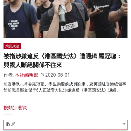
灼見政治
被指涉嫌違反《港區國安法》遭通緝 羅冠聰：
與親人斷絕關係不往來
作者:
本社編輯部
2020-08-01
前香港眾志常委羅冠聰、學生動源前成員劉康，及英國駐香港總領事
館前職員鄭文傑等6人正被警方以涉嫌違反《港區國安法》通緝。
按類別瀏覽
政局