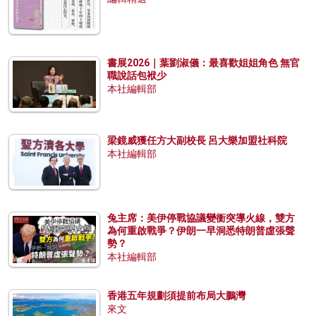
書展2026｜葉劉淑儀：最喜歡姐姐角色 無官
職說話包袱少
本社編輯部
梁鏡威獲任方大副校長 呂大樂加盟社科院
本社編輯部
兔主席：美伊停戰協議變衝突導火線，雙方
為何重啟戰爭？伊朗一早洞悉特朗普虛張聲
勢？
本社編輯部
香港五年規劃須提前布局大鵬灣
來文