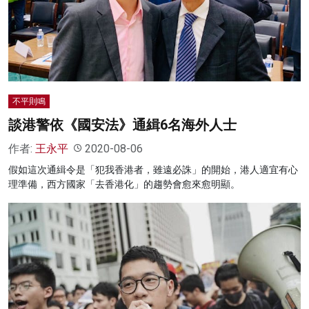
名家榜
灼見活動
關於我們
不平則鳴
談港警依《國安法》通緝6名海外人士
作者:
王永平
2020-08-06
假如這次通緝令是「犯我香港者，雖遠必誅」的開始，港人適宜有心
理準備，西方國家「去香港化」的趨勢會愈來愈明顯。