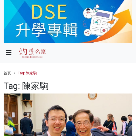
政局
教育
文化
財經
首頁
Tag: 陳家駒
生活
Tag: 陳家駒
健康
商業
科技
影片