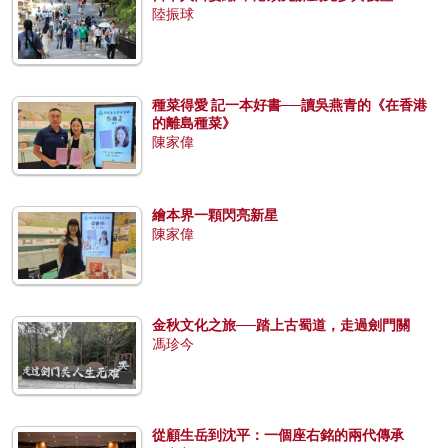
陸振球
種菜得愛 記一本好書──讀吳燕青的《在香港
的離島種菜》
陳家偉
繪本界一顆閃亮新星
陳家偉
金秋文化之旅──踏上古蜀道，走過劍門關
馮珍今
從顧生岳到沈平：一個座右銘的兩代傳承