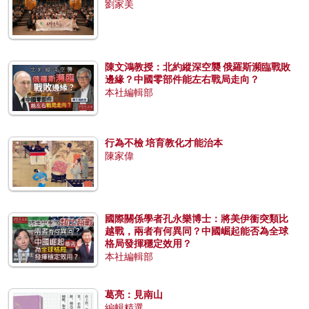
劉家美
陳文鴻教授：北約縱深空襲 俄羅斯瀕臨戰敗
邊緣？中國零部件能左右戰局走向？
本社編輯部
行為不檢 培育教化才能治本
陳家偉
國際關係學者孔永樂博士：將美伊衝突類比
越戰，兩者有何異同？中國崛起能否為全球
格局發揮穩定效用？
本社編輯部
葛亮：見南山
編輯精選