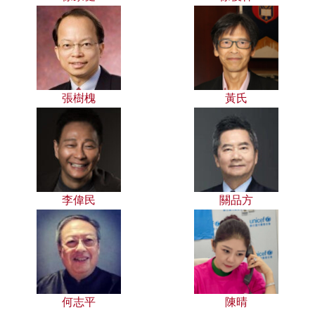
張樹槐
黃氏
李偉民
關品方
何志平
陳晴