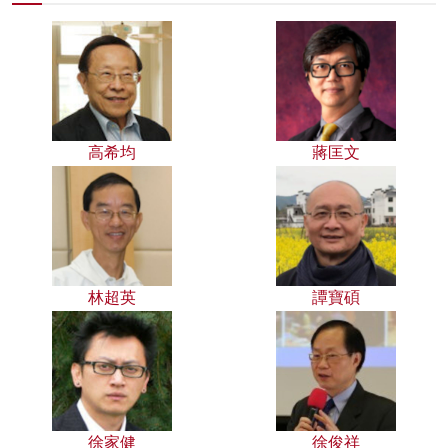
高希均
蔣匡文
林超英
譚寶碩
徐家健
徐俊祥