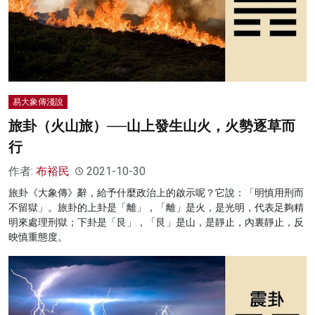
易大象傳淺說
旅卦（火山旅）──山上發生山火，火勢逐草而
行
作者:
布裕民
2021-10-30
旅卦《大象傳》辭，給予什麼政治上的啟示呢？它說：「明慎用刑而
不留獄」。旅卦的上卦是「離」，「離」是火，是光明，代表足夠精
明來處理刑獄；下卦是「艮」，「艮」是山，是靜止，內裏靜止，反
映慎重態度。