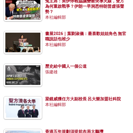
兔主席：美伊停戰協議變衝突導火線，雙方
為何重啟戰爭？伊朗一早洞悉特朗普虛張聲
勢？
本社編輯部
書展2026｜葉劉淑儀：最喜歡姐姐角色 無官
職說話包袱少
本社編輯部
歷史給中國人一個公道
張建雄
梁鏡威獲任方大副校長 呂大樂加盟社科院
本社編輯部
香港五年規劃須提前布局大鵬灣