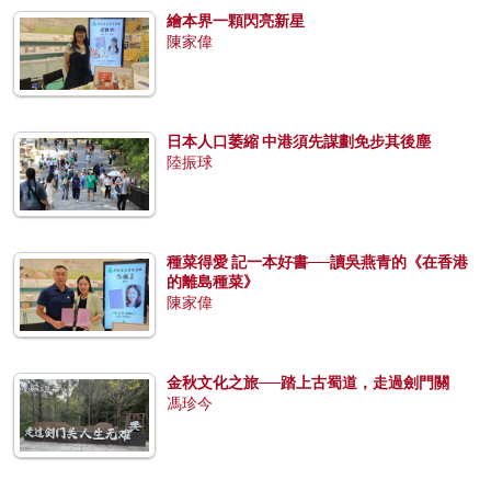
繪本界一顆閃亮新星
陳家偉
日本人口萎縮 中港須先謀劃免步其後塵
陸振球
種菜得愛 記一本好書──讀吳燕青的《在香港
的離島種菜》
陳家偉
金秋文化之旅──踏上古蜀道，走過劍門關
馮珍今