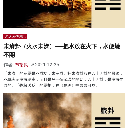
名家榜
灼見活動
關於我們
易大象傳淺說
未濟卦（火水未濟）──把水放在火下，水便燒
不開
作者:
布裕民
2021-12-25
「未濟」的意思是不成功，未完成。把未濟卦放在六十四卦的最後，
不單表示沒有結束，而且是另一個循環的開始，六十四卦，是沒有句
號的。「物極必反」的思想，在《易經》中處處可見。