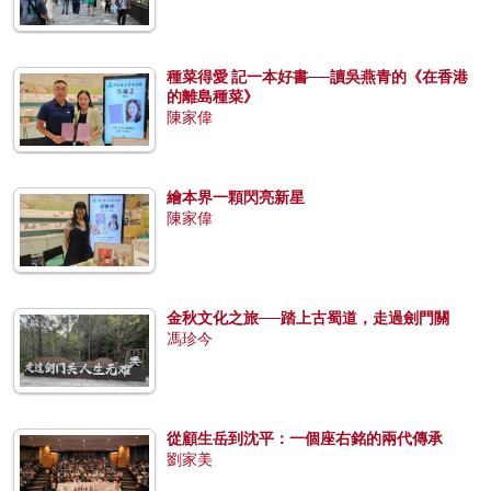
種菜得愛 記一本好書──讀吳燕青的《在香港
的離島種菜》
陳家偉
繪本界一顆閃亮新星
陳家偉
金秋文化之旅──踏上古蜀道，走過劍門關
馮珍今
從顧生岳到沈平：一個座右銘的兩代傳承
劉家美