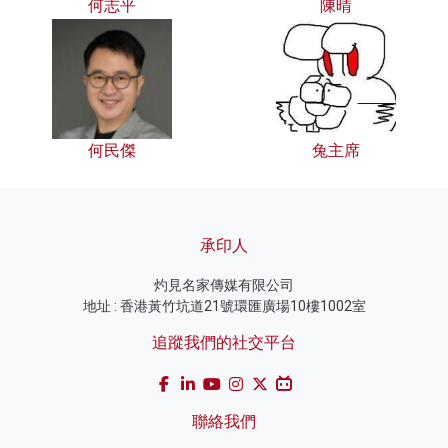
何志平
陳晴
何民傑
兔主席
承印人
灼見名家傳媒有限公司
地址 : 香港黃竹坑道21號環匯廣場10樓1002室
追蹤我們的社交平台
聯絡我們