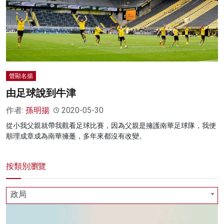
名家榜
灼見活動
關於我們
聲顯名揚
由足球說到牛津
作者:
孫明揚
2020-05-30
從小我父親就帶我觀看足球比賽，因為父親是擁護南華足球隊，我便
順理成章成為南華擁躉，多年來都沒有改變。
按類別瀏覽
政局