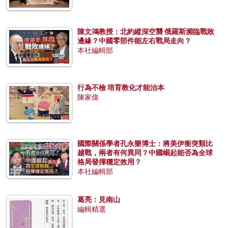
陳文鴻教授：北約縱深空襲 俄羅斯瀕臨戰敗
邊緣？中國零部件能左右戰局走向？
本社編輯部
行為不檢 培育教化才能治本
陳家偉
國際關係學者孔永樂博士：將美伊衝突類比
越戰，兩者有何異同？中國崛起能否為全球
格局發揮穩定效用？
本社編輯部
葛亮：見南山
編輯精選