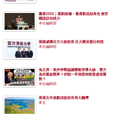
書展2026｜葉劉淑儀：最喜歡姐姐角色 無官
職說話包袱少
本社編輯部
梁鏡威獲任方大副校長 呂大樂加盟社科院
本社編輯部
兔主席：美伊停戰協議變衝突導火線，雙方
為何重啟戰爭？伊朗一早洞悉特朗普虛張聲
勢？
本社編輯部
香港五年規劃須提前布局大鵬灣
來文