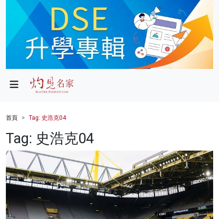
政局
教育
文化
財經
首頁
Tag: 史浩克04
生活
Tag: 史浩克04
健康
商業
科技
影片