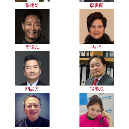
張建雄
廖書蘭
李偉民
益行
關品方
翁港成