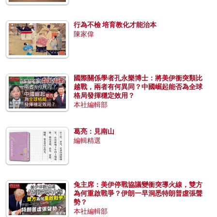
行為不檢 培育教化才能治本
陳家偉
國際關係學者孔永樂博士：將美伊衝突類比
越戰，兩者有何異同？中國崛起能否為全球
格局發揮穩定效用？
本社編輯部
葛亮：見南山
編輯精選
兔主席：美伊停戰協議變衝突導火線，雙方
為何重啟戰爭？伊朗一早洞悉特朗普虛張聲
勢？
本社編輯部