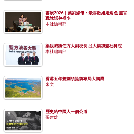
書展2026｜葉劉淑儀：最喜歡姐姐角色 無官
職說話包袱少
本社編輯部
梁鏡威獲任方大副校長 呂大樂加盟社科院
本社編輯部
香港五年規劃須提前布局大鵬灣
來文
歷史給中國人一個公道
張建雄