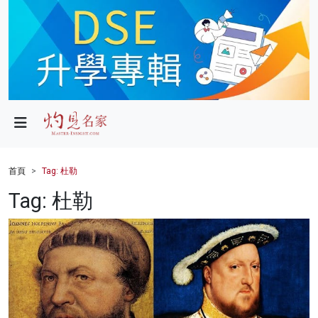
政局
教育
文化
財經
首頁
Tag: 杜勒
生活
Tag: 杜勒
健康
商業
科技
影片