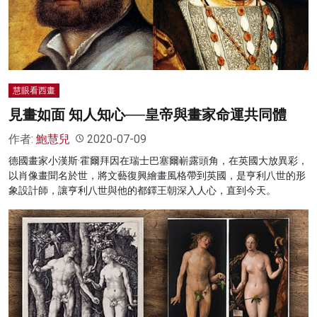
名家榜
灼見活動
關於我們
慧眼看西畫
見畫如面 知人知心──皇帝與畫家命運共同體
作者:
鮑慧兒
2020-07-09
德國畫家小漢斯·霍爾拜因在瑞士巴塞爾嶄露頭角，在英國大放異彩，
以肖像畫聞名於世，將文藝復興繪畫風格帶到英國，是亨利八世的形
象設計師，讓亨利八世與他的都鐸王朝深入人心，直到今天。