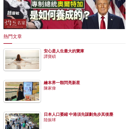
熱門文章
安心是人生最大的寶庫
譚寶碩
繪本界一顆閃亮新星
陳家偉
日本人口萎縮 中港須先謀劃免步其後塵
陸振球