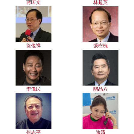
蔣匡文
林超英
徐俊祥
張樹槐
李偉民
關品方
何志平
陳晴