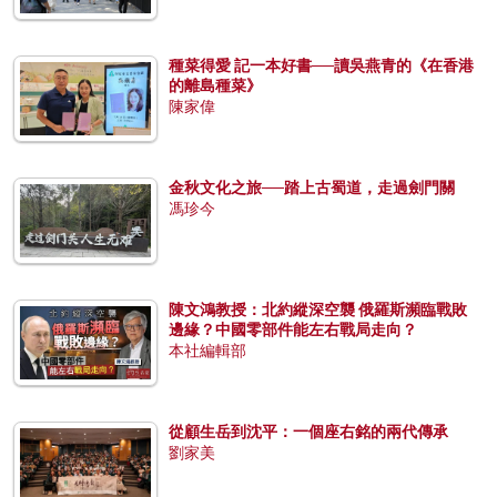
種菜得愛 記一本好書──讀吳燕青的《在香港
的離島種菜》
陳家偉
金秋文化之旅──踏上古蜀道，走過劍門關
馮珍今
陳文鴻教授：北約縱深空襲 俄羅斯瀕臨戰敗
邊緣？中國零部件能左右戰局走向？
本社編輯部
從顧生岳到沈平：一個座右銘的兩代傳承
劉家美