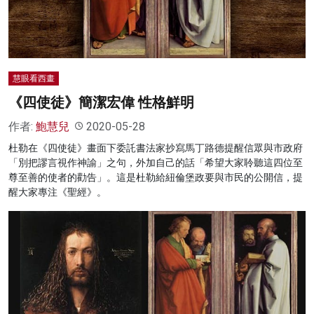
慧眼看西畫
《四使徒》簡潔宏偉 性格鮮明
作者:
鮑慧兒
2020-05-28
杜勒在《四使徒》畫面下委託書法家抄寫馬丁路德提醒信眾與市政府
「別把謬言視作神諭」之句，外加自己的話「希望大家聆聽這四位至
尊至善的使者的勸告」。這是杜勒給紐倫堡政要與市民的公開信，提
醒大家專注《聖經》。