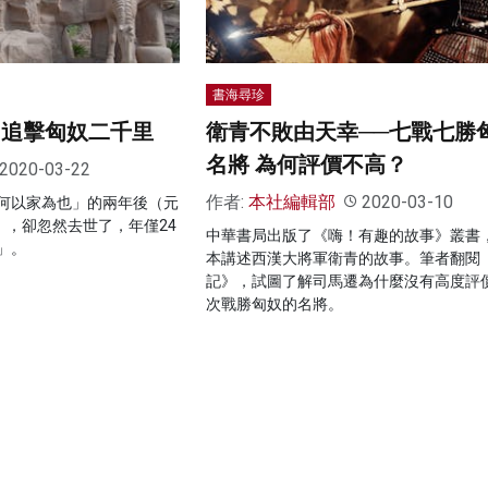
書海尋珍
 追擊匈奴二千里
衛青不敗由天幸──七戰七勝
名將 為何評價不高？
2020-03-22
作者:
本社編輯部
2020-03-10
何以家為也」的兩年後（元
），卻忽然去世了，年僅24
中華書局出版了《嗨！有趣的故事》叢書
」。
本講述西漢大將軍衛青的故事。筆者翻閱
記》，試圖了解司馬遷為什麼沒有高度評
次戰勝匈奴的名將。