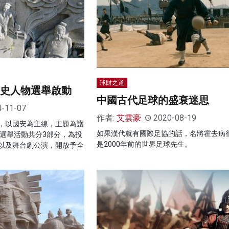
球財之道
歷史人物選舉啟動
中國古代足球的盛衰迷思
4-11-07
作者:
艾雲豪
2020-08-19
，以國安為主線，主題為護
如果漢代就有國際足協的話，名將霍去病
個選舉活動共分3部分，為投
是2000年前的世界足球先生。
以及舞台劇公演，開放予全