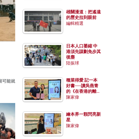
雄關漫道：把遙遠
的歷史拉到眼前
編輯精選
日本人口萎縮 中
港須先謀劃免步其
後塵
陸振球
種菜得愛 記一本
很可能就
好書──讀吳燕青
的《在香港的離島
種菜》
陳家偉
繪本界一顆閃亮新
星
陳家偉