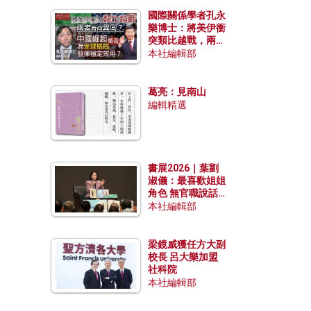
國際關係學者孔永
樂博士：將美伊衝
突類比越戰，兩者
有何異同？中國崛
本社編輯部
起能否為全球格局
發揮穩定效用？
葛亮：見南山
編輯精選
書展2026｜葉劉
淑儀：最喜歡姐姐
角色 無官職說話
包袱少
本社編輯部
梁鏡威獲任方大副
校長 呂大樂加盟
社科院
本社編輯部