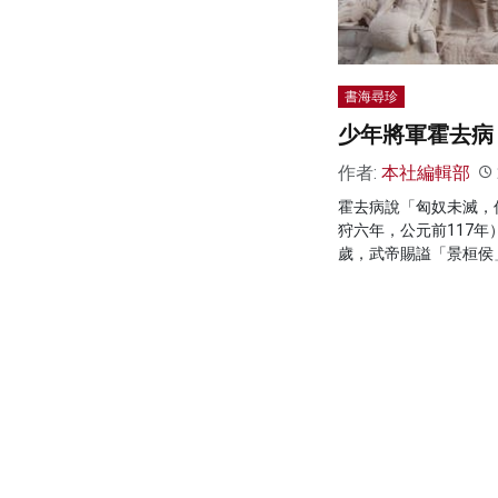
書海尋珍
少年將軍霍去病
作者:
本社編輯部
霍去病說「匈奴未滅，
狩六年，公元前117年
歲，武帝賜謚「景桓侯