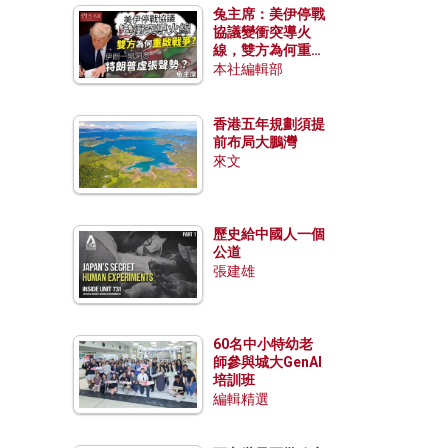
兔主席：美伊停戰
協議變衝突導火
線，雙方為何重啟
戰爭？伊朗一早洞
本社編輯部
悉特朗普虛張聲
勢？
香港五年規劃須提
前布局大鵬灣
來文
歷史給中國人一個
公道
張建雄
60名中小特幼老
師參與城大GenAI
培訓班
編輯精選