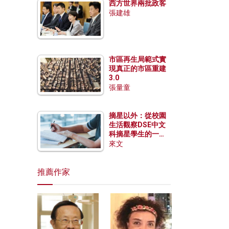
西方世界兩批政客
張建雄
市區再生局範式實
現真正的市區重建
3.0
張量童
摘星以外：從校園
生活觀察DSE中文
科摘星學生的一點
特質
來文
推薦作家