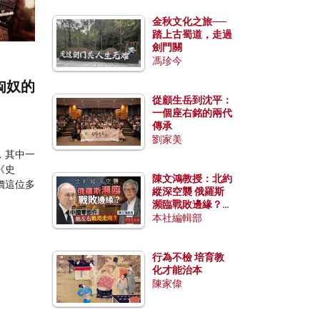
金秋文化之旅──
踏上古蜀道，走過
劍門關
馮珍今
匈奴的
從顧生岳到沈平：
一個座右銘的兩代
傳承
劉家美
，其中一
《史
陳文鴻教授：北約
價這位多
縱深空襲 俄羅斯
瀕臨戰敗邊緣？中
國零部件能左右戰
本社編輯部
局走向？
行為不檢 培育教
化才能治本
陳家偉