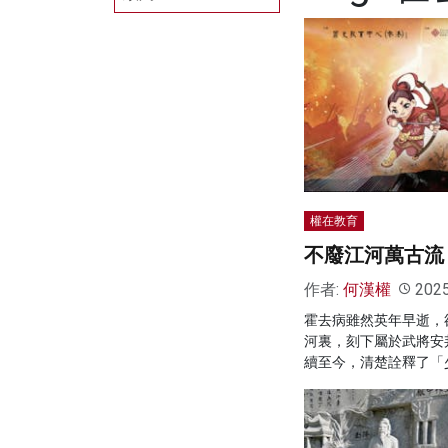
權在教育
不廢江河萬古流
作者:
何漢權
202
霍去病雖然英年早逝，
河裏，刻下屬於武將安
續至今，清楚詮釋了「