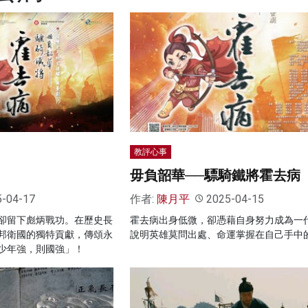
教評心事
毋負韶華──驃騎鐵將霍去病
5-04-17
作者:
陳月平
2025-04-15
卻留下彪炳戰功。在歷史長
霍去病出身低微，卻憑藉自身努力成為一
邦衛國的獨特貢獻，傳頌永
說明英雄莫問出處、命運掌握在自己手中
少年強，則國強」！