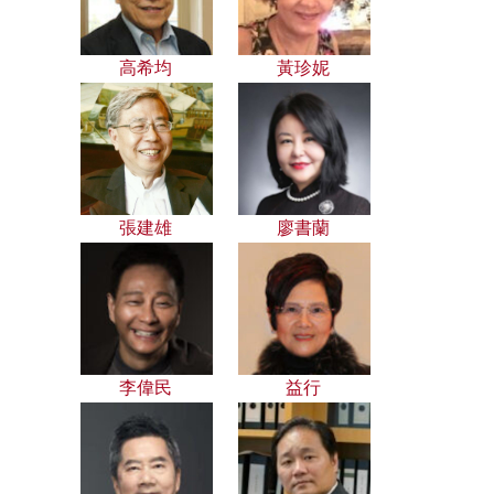
高希均
黃珍妮
張建雄
廖書蘭
李偉民
益行