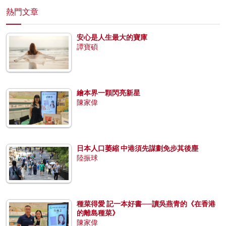
熱門文章
安心是人生最大的寶庫
譚寶碩
繪本界一顆閃亮新星
陳家偉
日本人口萎縮 中港須先謀劃免步其後塵
陸振球
種菜得愛 記一本好書──讀吳燕青的《在香港
的離島種菜》
陳家偉