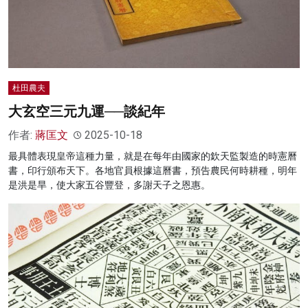
名家榜
灼見活動
關於我們
杜田農夫
大玄空三元九運──談紀年
作者:
蔣匡文
2025-10-18
最具體表現皇帝這種力量，就是在每年由國家的欽天監製造的時憲曆
書，印行頒布天下。各地官員根據這曆書，預告農民何時耕種，明年
是洪是旱，使大家五谷豐登，多謝天子之恩惠。