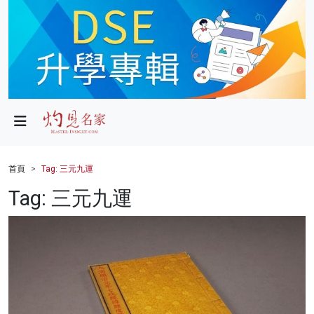
政局
教育
文化
財經
首頁
Tag: 三元九運
生活
Tag: 三元九運
健康
商業
科技
影片