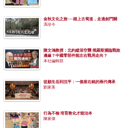
金秋文化之旅──踏上古蜀道，走過劍門關
馮珍今
陳文鴻教授：北約縱深空襲 俄羅斯瀕臨戰敗
邊緣？中國零部件能左右戰局走向？
本社編輯部
從顧生岳到沈平：一個座右銘的兩代傳承
劉家美
行為不檢 培育教化才能治本
陳家偉