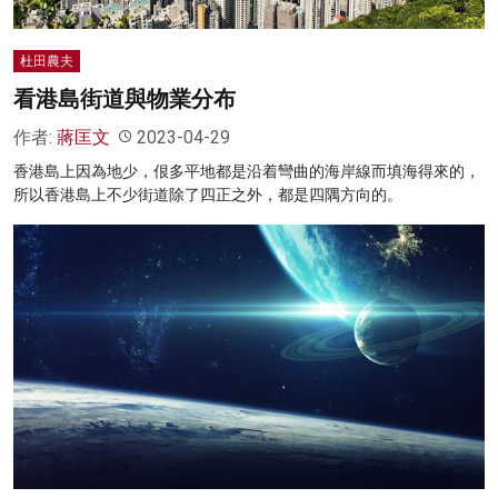
杜田農夫
看港島街道與物業分布
作者:
蔣匡文
2023-04-29
香港島上因為地少，佷多平地都是沿着彎曲的海岸線而填海得來的，
所以香港島上不少街道除了四正之外，都是四隅方向的。