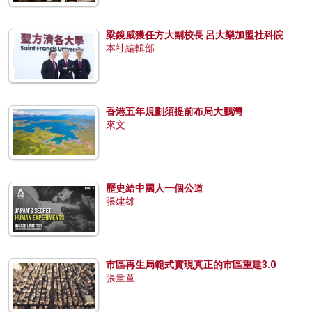
梁鏡威獲任方大副校長 呂大樂加盟社科院
本社編輯部
香港五年規劃須提前布局大鵬灣
來文
歷史給中國人一個公道
張建雄
市區再生局範式實現真正的市區重建3.0
張量童