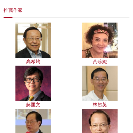
推薦作家
高希均
黃珍妮
蔣匡文
林超英