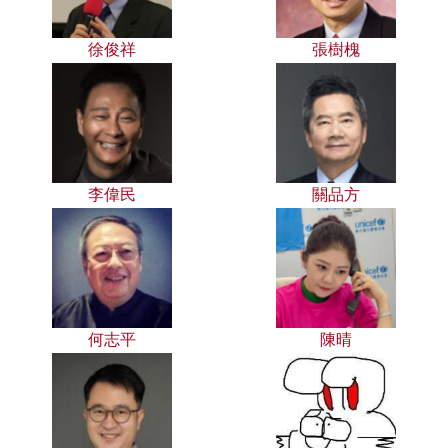
徐俊祥
張樹槐
李偉民
關品方
何志平
陳晴