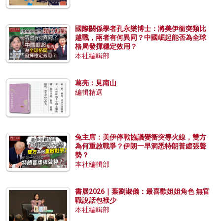
國際關係學者孔永樂博士：將美伊衝突類比
越戰，兩者有何異同？中國崛起能否為全球
格局發揮穩定效用？
本社編輯部
葛亮：見南山
編輯精選
兔主席：美伊停戰協議變衝突導火線，雙方
為何重啟戰爭？伊朗一早洞悉特朗普虛張聲
勢？
本社編輯部
書展2026｜葉劉淑儀：最喜歡姐姐角色 無官
職說話包袱少
本社編輯部