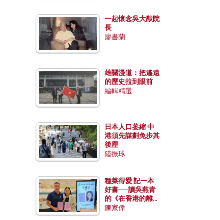
一起懷念吳大猷院
長
廖書蘭
雄關漫道：把遙遠
的歷史拉到眼前
編輯精選
日本人口萎縮 中
港須先謀劃免步其
後塵
陸振球
種菜得愛 記一本
好書──讀吳燕青
的《在香港的離島
種菜》
陳家偉