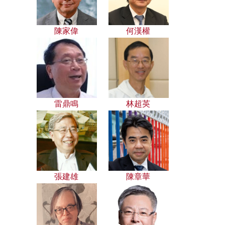
陳家偉
何漢權
雷鼎鳴
林超英
張建雄
陳章華