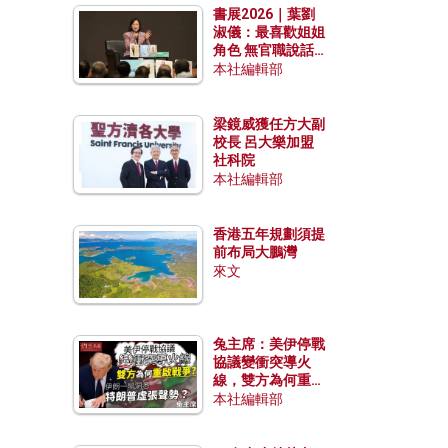
書展2026｜葉劉
淑儀：最喜歡姐姐
角色 無官職說話
包袱少
本社編輯部
梁鏡威獲任方大副
校長 呂大樂加盟
社科院
本社編輯部
香港五年規劃須提
前布局大鵬灣
來文
兔主席：美伊停戰
協議變衝突導火
線，雙方為何重啟
戰爭？伊朗一早洞
本社編輯部
悉特朗普虛張聲
勢？