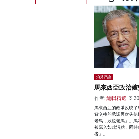
灼見評論
馬來西亞政治嬗
作者:
編輯精選
20
馬來西亞的政爭反映了
背交棒的承諾再次失信
老馬，敗也老馬」。馬
被寫入如此污點，同時
者」。