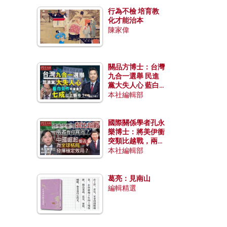
行為不檢 培育教
化才能治本
陳家偉
關品方博士：台灣
九合一選舉 民進
黨大失人心 藍白
合作有望拿下七成
本社編輯部
以上縣市？
國際關係學者孔永
樂博士：將美伊衝
突類比越戰，兩者
有何異同？中國崛
本社編輯部
起能否為全球格局
發揮穩定效用？
葛亮：見南山
編輯精選