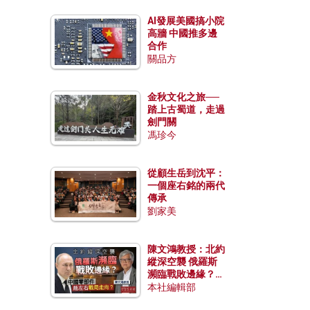
AI發展美國搞小院
高牆 中國推多邊
合作
關品方
金秋文化之旅──
踏上古蜀道，走過
劍門關
馮珍今
從顧生岳到沈平：
一個座右銘的兩代
傳承
劉家美
陳文鴻教授：北約
縱深空襲 俄羅斯
瀕臨戰敗邊緣？中
國零部件能左右戰
本社編輯部
局走向？