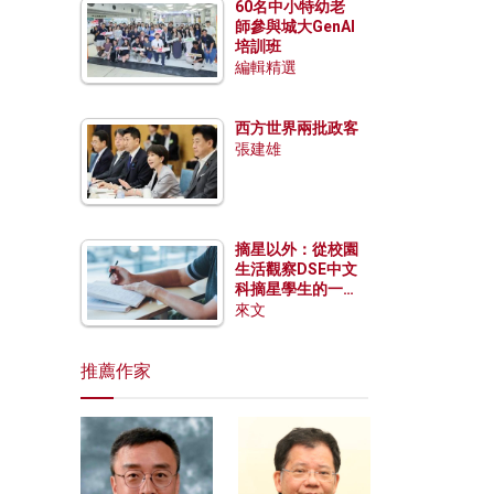
60名中小特幼老
師參與城大GenAI
培訓班
編輯精選
西方世界兩批政客
張建雄
摘星以外：從校園
生活觀察DSE中文
科摘星學生的一點
特質
來文
推薦作家