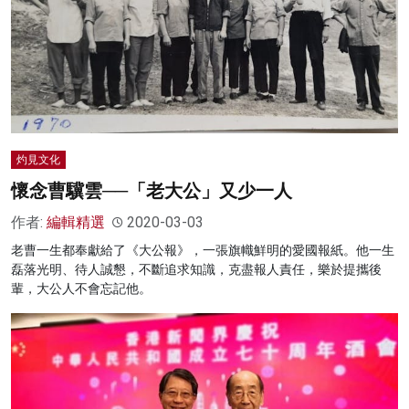
名家榜
灼見活動
關於我們
灼見文化
懷念曹驥雲──「老大公」又少一人
作者:
編輯精選
2020-03-03
老曹一生都奉獻給了《大公報》，一張旗幟鮮明的愛國報紙。他一生
磊落光明、待人誠懇，不斷追求知識，克盡報人責任，樂於提攜後
輩，大公人不會忘記他。