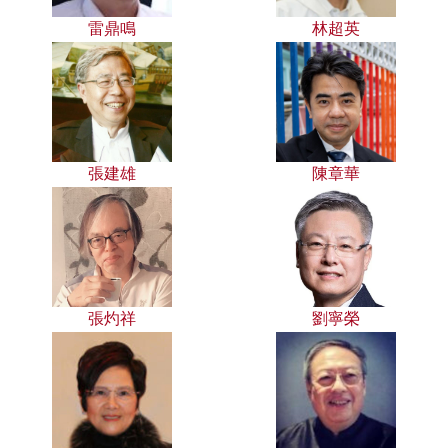
雷鼎鳴
林超英
張建雄
陳章華
張灼祥
劉寧榮