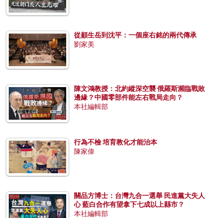
從顧生岳到沈平：一個座右銘的兩代傳承
劉家美
陳文鴻教授：北約縱深空襲 俄羅斯瀕臨戰敗
邊緣？中國零部件能左右戰局走向？
本社編輯部
行為不檢 培育教化才能治本
陳家偉
關品方博士：台灣九合一選舉 民進黨大失人
心 藍白合作有望拿下七成以上縣市？
本社編輯部