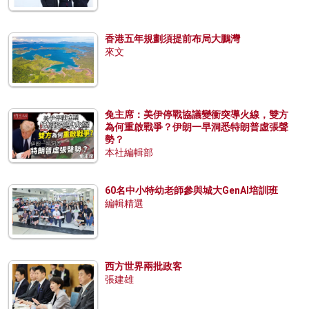
香港五年規劃須提前布局大鵬灣
來文
兔主席：美伊停戰協議變衝突導火線，雙方
為何重啟戰爭？伊朗一早洞悉特朗普虛張聲
勢？
本社編輯部
60名中小特幼老師參與城大GenAI培訓班
編輯精選
西方世界兩批政客
張建雄