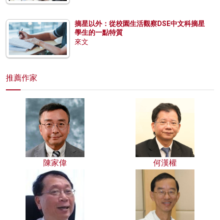
摘星以外：從校園生活觀察DSE中文科摘星
學生的一點特質
來文
推薦作家
陳家偉
何漢權