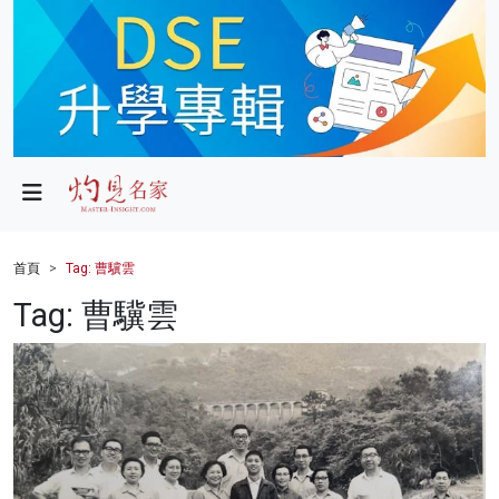
政局
教育
文化
財經
首頁
Tag: 曹驥雲
生活
Tag: 曹驥雲
健康
商業
科技
影片