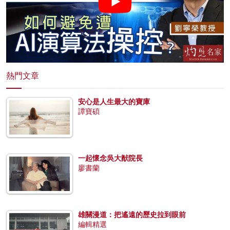
熱門文章
安心是人生最大的寶庫
譚寶碩
一起懷念吳大猷院長
廖書蘭
雄關漫道：把遙遠的歷史拉到眼前
編輯精選