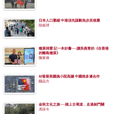
日本人口萎縮 中港須先謀劃免步其後塵
陸振球
種菜得愛 記一本好書──讀吳燕青的《在香港
的離島種菜》
陳家偉
AI發展美國搞小院高牆 中國推多邊合作
關品方
金秋文化之旅──踏上古蜀道，走過劍門關
馮珍今