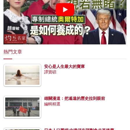
熱門文章
安心是人生最大的寶庫
譚寶碩
雄關漫道：把遙遠的歷史拉到眼前
編輯精選