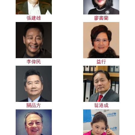
張建雄
廖書蘭
李偉民
益行
關品方
翁港成