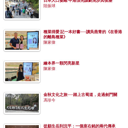
日本人口萎縮 中港須先謀劃免步其後塵
陸振球
種菜得愛 記一本好書──讀吳燕青的《在香港
的離島種菜》
陳家偉
繪本界一顆閃亮新星
陳家偉
金秋文化之旅──踏上古蜀道，走過劍門關
馮珍今
從顧生岳到沈平：一個座右銘的兩代傳承