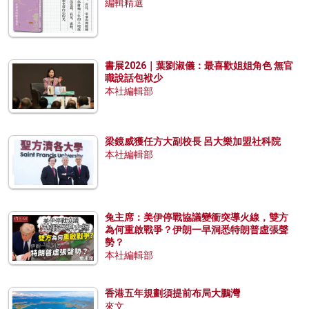
編輯精選
書展2026｜葉劉淑儀：最喜歡姐姐角色 無官
職說話包袱少
本社編輯部
梁鏡威獲任方大副校長 呂大樂加盟社科院
本社編輯部
兔主席：美伊停戰協議變衝突導火線，雙方
為何重啟戰爭？伊朗一早洞悉特朗普虛張聲
勢？
本社編輯部
香港五年規劃須提前布局大鵬灣
來文