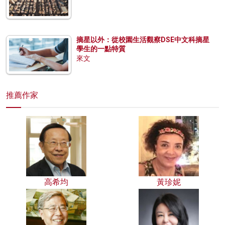
摘星以外：從校園生活觀察DSE中文科摘星
學生的一點特質
來文
推薦作家
高希均
黃珍妮