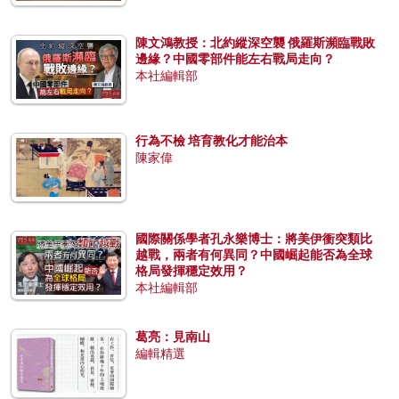
陳文鴻教授：北約縱深空襲 俄羅斯瀕臨戰敗
邊緣？中國零部件能左右戰局走向？
本社編輯部
行為不檢 培育教化才能治本
陳家偉
國際關係學者孔永樂博士：將美伊衝突類比
越戰，兩者有何異同？中國崛起能否為全球
格局發揮穩定效用？
本社編輯部
葛亮：見南山
編輯精選