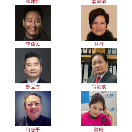
張建雄
廖書蘭
李偉民
益行
關品方
翁港成
何志平
陳晴