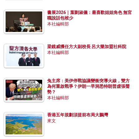
書展2026｜葉劉淑儀：最喜歡姐姐角色 無官
職說話包袱少
本社編輯部
梁鏡威獲任方大副校長 呂大樂加盟社科院
本社編輯部
兔主席：美伊停戰協議變衝突導火線，雙方
為何重啟戰爭？伊朗一早洞悉特朗普虛張聲
勢？
本社編輯部
香港五年規劃須提前布局大鵬灣
來文