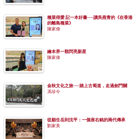
種菜得愛 記一本好書──讀吳燕青的《在香港
的離島種菜》
陳家偉
繪本界一顆閃亮新星
陳家偉
金秋文化之旅──踏上古蜀道，走過劍門關
馮珍今
從顧生岳到沈平：一個座右銘的兩代傳承
劉家美