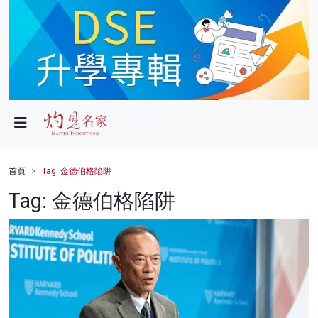
政局
教育
文化
財經
首頁
Tag: 金德伯格陷阱
生活
Tag: 金德伯格陷阱
健康
商業
科技
影片