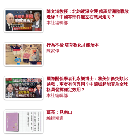
陳文鴻教授：北約縱深空襲 俄羅斯瀕臨戰敗
邊緣？中國零部件能左右戰局走向？
本社編輯部
行為不檢 培育教化才能治本
陳家偉
國際關係學者孔永樂博士：將美伊衝突類比
越戰，兩者有何異同？中國崛起能否為全球
格局發揮穩定效用？
本社編輯部
葛亮：見南山
編輯精選