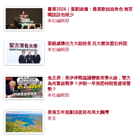
書展2026｜葉劉淑儀：最喜歡姐姐角色 無官
職說話包袱少
本社編輯部
梁鏡威獲任方大副校長 呂大樂加盟社科院
本社編輯部
兔主席：美伊停戰協議變衝突導火線，雙方
為何重啟戰爭？伊朗一早洞悉特朗普虛張聲
勢？
本社編輯部
香港五年規劃須提前布局大鵬灣
來文