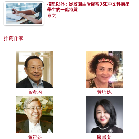
摘星以外：從校園生活觀察DSE中文科摘星
學生的一點特質
來文
推薦作家
高希均
黃珍妮
張建雄
廖書蘭