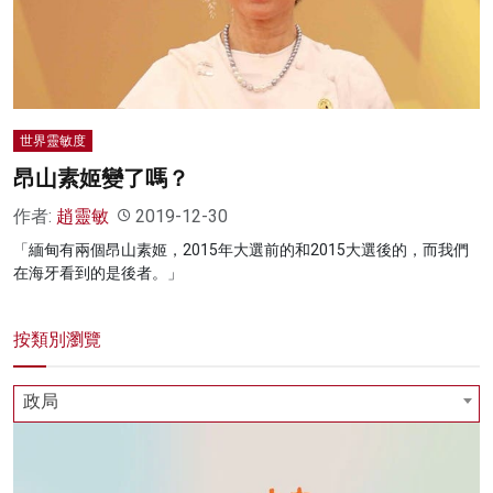
名家榜
灼見活動
關於我們
世界靈敏度
昂山素姬變了嗎？
作者:
趙靈敏
2019-12-30
「緬甸有兩個昂山素姬，2015年大選前的和2015大選後的，而我們
在海牙看到的是後者。」
按類別瀏覽
政局