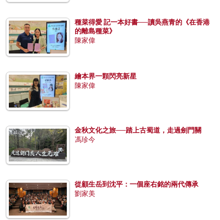
種菜得愛 記一本好書──讀吳燕青的《在香港
的離島種菜》
陳家偉
繪本界一顆閃亮新星
陳家偉
金秋文化之旅──踏上古蜀道，走過劍門關
馮珍今
從顧生岳到沈平：一個座右銘的兩代傳承
劉家美