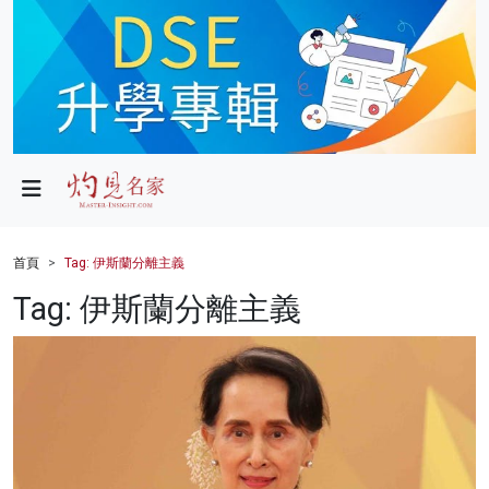
政局
教育
文化
財經
首頁
Tag: 伊斯蘭分離主義
生活
Tag: 伊斯蘭分離主義
健康
商業
科技
影片