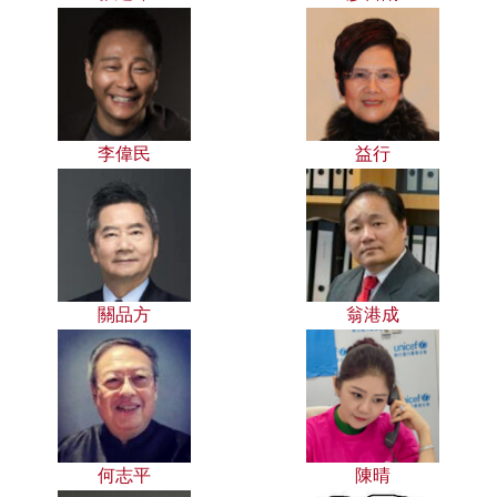
李偉民
益行
關品方
翁港成
何志平
陳晴