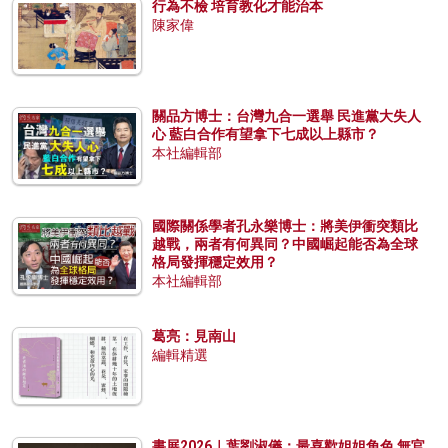
行為不檢 培育教化才能治本
陳家偉
關品方博士：台灣九合一選舉 民進黨大失人
心 藍白合作有望拿下七成以上縣市？
本社編輯部
國際關係學者孔永樂博士：將美伊衝突類比
越戰，兩者有何異同？中國崛起能否為全球
格局發揮穩定效用？
本社編輯部
葛亮：見南山
編輯精選
書展2026｜葉劉淑儀：最喜歡姐姐角色 無官