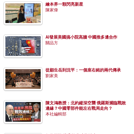
繪本界一顆閃亮新星
陳家偉
AI發展美國搞小院高牆 中國推多邊合作
關品方
從顧生岳到沈平：一個座右銘的兩代傳承
劉家美
陳文鴻教授：北約縱深空襲 俄羅斯瀕臨戰敗
邊緣？中國零部件能左右戰局走向？
本社編輯部