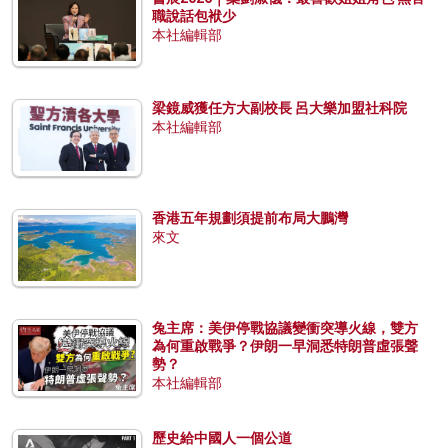
職說話包袱少
本社編輯部
梁鏡威獲任方大副校長 呂大樂加盟社科院
本社編輯部
香港五年規劃須提前布局大鵬灣
來文
兔主席：美伊停戰協議變衝突導火線，雙方
為何重啟戰爭？伊朗一早洞悉特朗普虛張聲
勢？
本社編輯部
歷史給中國人一個公道