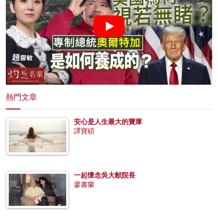
熱門文章
安心是人生最大的寶庫
譚寶碩
一起懷念吳大猷院長
廖書蘭