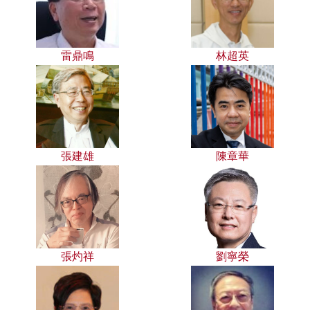
雷鼎鳴
林超英
張建雄
陳章華
張灼祥
劉寧榮