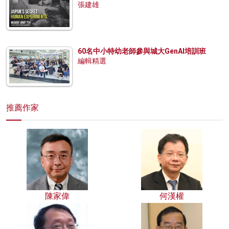
張建雄
60名中小特幼老師參與城大GenAI培訓班
編輯精選
推薦作家
陳家偉
何漢權