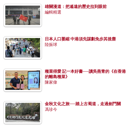
雄關漫道：把遙遠的歷史拉到眼前
編輯精選
日本人口萎縮 中港須先謀劃免步其後塵
陸振球
種菜得愛 記一本好書──讀吳燕青的《在香港
的離島種菜》
陳家偉
金秋文化之旅──踏上古蜀道，走過劍門關
馮珍今