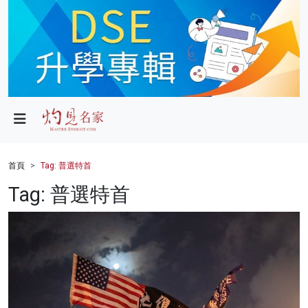
政局
教育
文化
財經
首頁
Tag: 普選特首
生活
Tag: 普選特首
健康
商業
科技
影片