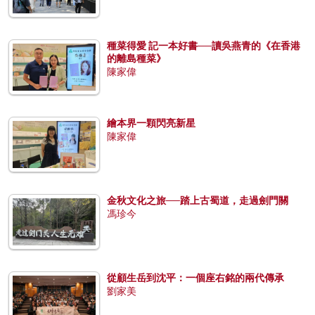
種菜得愛 記一本好書──讀吳燕青的《在香港
的離島種菜》
陳家偉
繪本界一顆閃亮新星
陳家偉
金秋文化之旅──踏上古蜀道，走過劍門關
馮珍今
從顧生岳到沈平：一個座右銘的兩代傳承
劉家美