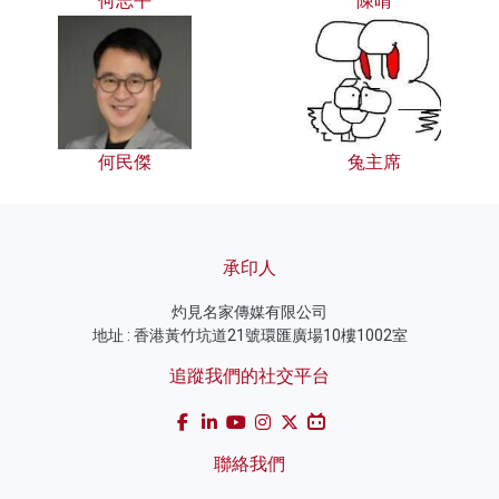
何志平
陳晴
何民傑
兔主席
承印人
灼見名家傳媒有限公司
地址 : 香港黃竹坑道21號環匯廣場10樓1002室
追蹤我們的社交平台
聯絡我們