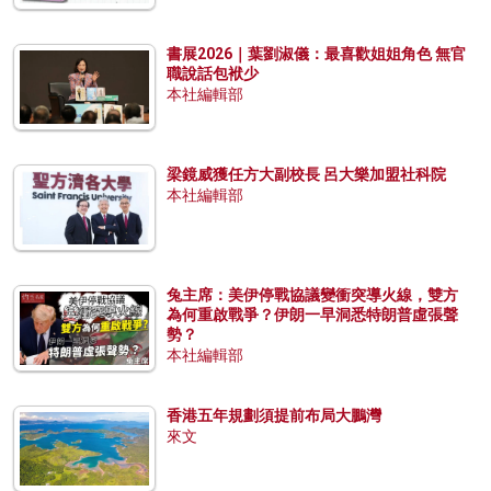
書展2026｜葉劉淑儀：最喜歡姐姐角色 無官
職說話包袱少
本社編輯部
梁鏡威獲任方大副校長 呂大樂加盟社科院
本社編輯部
兔主席：美伊停戰協議變衝突導火線，雙方
為何重啟戰爭？伊朗一早洞悉特朗普虛張聲
勢？
本社編輯部
香港五年規劃須提前布局大鵬灣
來文