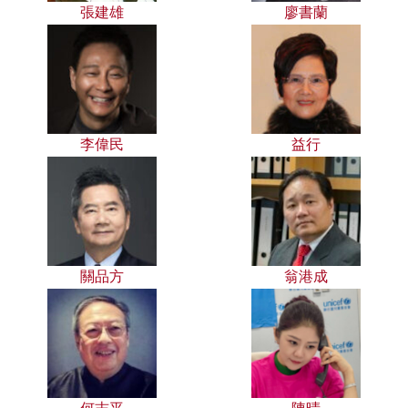
張建雄
廖書蘭
李偉民
益行
關品方
翁港成