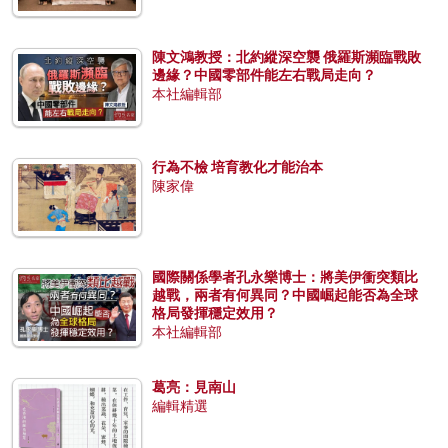
陳文鴻教授：北約縱深空襲 俄羅斯瀕臨戰敗
邊緣？中國零部件能左右戰局走向？
本社編輯部
行為不檢 培育教化才能治本
陳家偉
國際關係學者孔永樂博士：將美伊衝突類比
越戰，兩者有何異同？中國崛起能否為全球
格局發揮穩定效用？
本社編輯部
葛亮：見南山
編輯精選