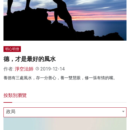
名家榜
灼見活動
關於我們
明心明僧
德，才是最好的風水
作者:
淨空法師
2019-12-14
養德有三處風水，存一分善心，養一雙慧眼，修一張有情的嘴。
按類別瀏覽
政局