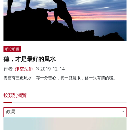
名家榜
灼見活動
關於我們
明心明僧
德，才是最好的風水
作者:
淨空法師
2019-12-14
養德有三處風水，存一分善心，養一雙慧眼，修一張有情的嘴。
按類別瀏覽
政局