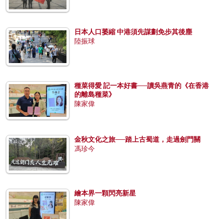
日本人口萎縮 中港須先謀劃免步其後塵
陸振球
種菜得愛 記一本好書──讀吳燕青的《在香港
的離島種菜》
陳家偉
金秋文化之旅──踏上古蜀道，走過劍門關
馮珍今
繪本界一顆閃亮新星
陳家偉