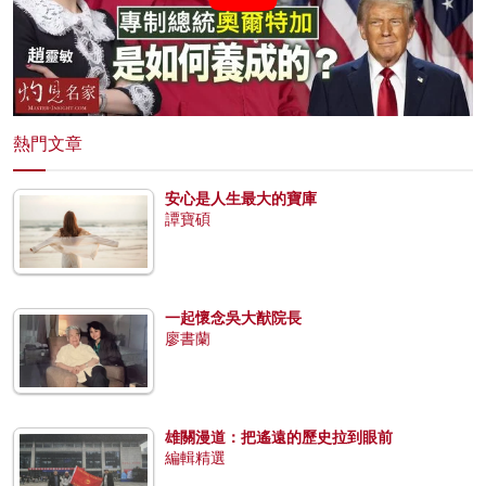
熱門文章
安心是人生最大的寶庫
譚寶碩
一起懷念吳大猷院長
廖書蘭
雄關漫道：把遙遠的歷史拉到眼前
編輯精選