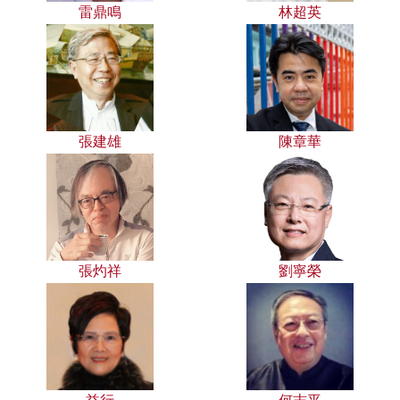
雷鼎鳴
林超英
張建雄
陳章華
張灼祥
劉寧榮