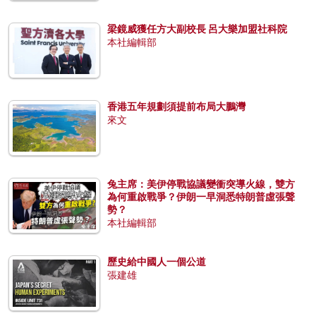
梁鏡威獲任方大副校長 呂大樂加盟社科院
本社編輯部
香港五年規劃須提前布局大鵬灣
來文
兔主席：美伊停戰協議變衝突導火線，雙方
為何重啟戰爭？伊朗一早洞悉特朗普虛張聲
勢？
本社編輯部
歷史給中國人一個公道
張建雄