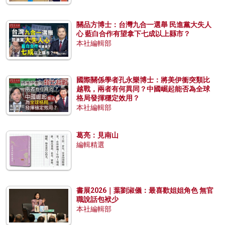
關品方博士：台灣九合一選舉 民進黨大失人
心 藍白合作有望拿下七成以上縣市？
本社編輯部
國際關係學者孔永樂博士：將美伊衝突類比
越戰，兩者有何異同？中國崛起能否為全球
格局發揮穩定效用？
本社編輯部
葛亮：見南山
編輯精選
書展2026｜葉劉淑儀：最喜歡姐姐角色 無官
職說話包袱少
本社編輯部