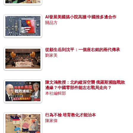
AI發展美國搞小院高牆 中國推多邊合作
關品方
從顧生岳到沈平：一個座右銘的兩代傳承
劉家美
陳文鴻教授：北約縱深空襲 俄羅斯瀕臨戰敗
邊緣？中國零部件能左右戰局走向？
本社編輯部
行為不檢 培育教化才能治本
陳家偉