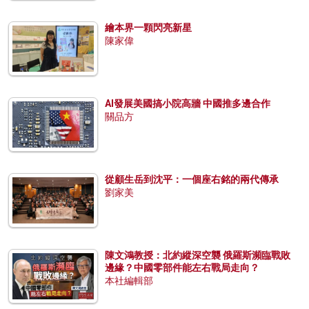
繪本界一顆閃亮新星
陳家偉
AI發展美國搞小院高牆 中國推多邊合作
關品方
從顧生岳到沈平：一個座右銘的兩代傳承
劉家美
陳文鴻教授：北約縱深空襲 俄羅斯瀕臨戰敗
邊緣？中國零部件能左右戰局走向？
本社編輯部