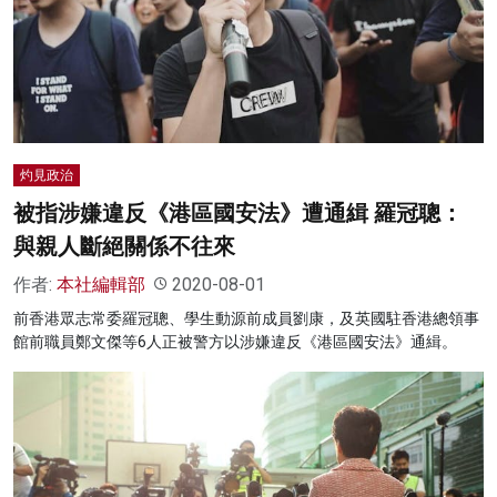
灼見政治
被指涉嫌違反《港區國安法》遭通緝 羅冠聰：
與親人斷絕關係不往來
作者:
本社編輯部
2020-08-01
前香港眾志常委羅冠聰、學生動源前成員劉康，及英國駐香港總領事
館前職員鄭文傑等6人正被警方以涉嫌違反《港區國安法》通緝。