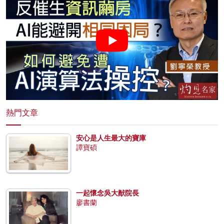
熱門文章
安心是人生最大的寶庫
譚寶碩
一起懷念吳大猷院長
廖書蘭