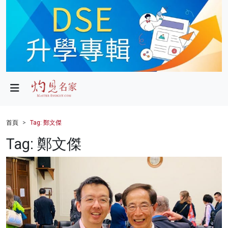
政局
教育
文化
財經
首頁
Tag: 鄭文傑
生活
Tag: 鄭文傑
健康
商業
科技
影片