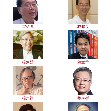
雷鼎鳴
林超英
張建雄
陳章華
張灼祥
劉寧榮