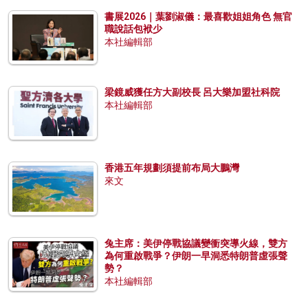
書展2026｜葉劉淑儀：最喜歡姐姐角色 無官
職說話包袱少
本社編輯部
梁鏡威獲任方大副校長 呂大樂加盟社科院
本社編輯部
香港五年規劃須提前布局大鵬灣
來文
兔主席：美伊停戰協議變衝突導火線，雙方
為何重啟戰爭？伊朗一早洞悉特朗普虛張聲
勢？
本社編輯部