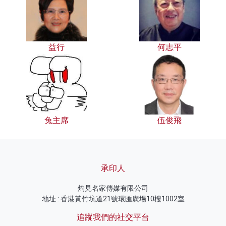
益行
何志平
兔主席
伍俊飛
承印人
灼見名家傳媒有限公司
地址 : 香港黃竹坑道21號環匯廣場10樓1002室
追蹤我們的社交平台