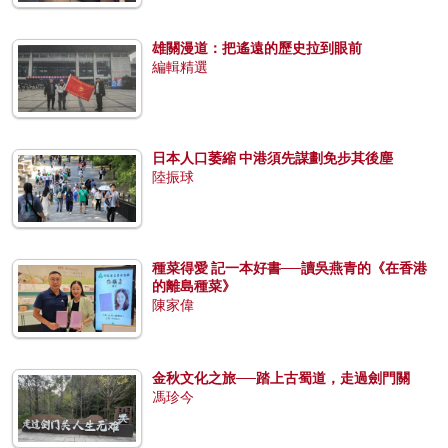
雄關漫道：把遙遠的歷史拉到眼前
編輯精選
日本人口萎縮 中港須先謀劃免步其後塵
陸振球
種菜得愛 記一本好書──讀吳燕青的《在香港
的離島種菜》
陳家偉
金秋文化之旅──踏上古蜀道，走過劍門關
馮珍今