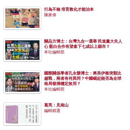
行為不檢 培育教化才能治本
陳家偉
關品方博士：台灣九合一選舉 民進黨大失人
心 藍白合作有望拿下七成以上縣市？
本社編輯部
國際關係學者孔永樂博士：將美伊衝突類比
越戰，兩者有何異同？中國崛起能否為全球
格局發揮穩定效用？
本社編輯部
葛亮：見南山
編輯精選