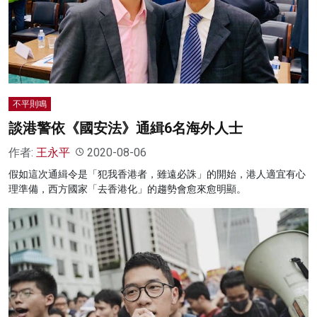
名家榜
灼見活動
關於我們
不平則鳴
談港警依《國安法》通緝6名海外人士
作者:
王永平
2020-08-06
假如這次通緝令是「犯我香港者，雖遠必誅」的開始，港人適宜有心
理準備，西方國家「去香港化」的趨勢會愈來愈明顯。