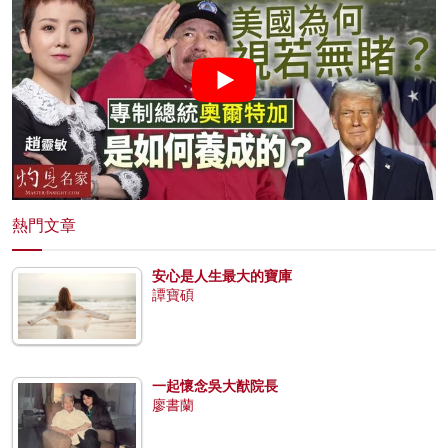
熱門文章
安心是人生最大的寶庫
譚寶碩
一起懷念吳大猷院長
廖書蘭