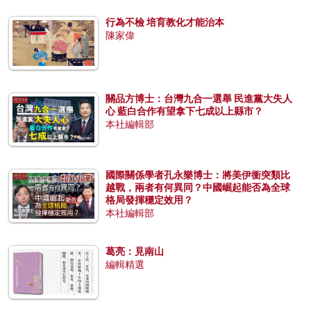
行為不檢 培育教化才能治本
陳家偉
關品方博士：台灣九合一選舉 民進黨大失人
心 藍白合作有望拿下七成以上縣市？
本社編輯部
國際關係學者孔永樂博士：將美伊衝突類比
越戰，兩者有何異同？中國崛起能否為全球
格局發揮穩定效用？
本社編輯部
葛亮：見南山
編輯精選