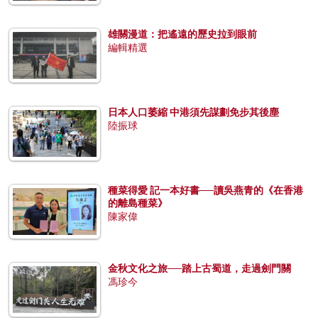
雄關漫道：把遙遠的歷史拉到眼前
編輯精選
日本人口萎縮 中港須先謀劃免步其後塵
陸振球
種菜得愛 記一本好書──讀吳燕青的《在香港
的離島種菜》
陳家偉
金秋文化之旅──踏上古蜀道，走過劍門關
馮珍今