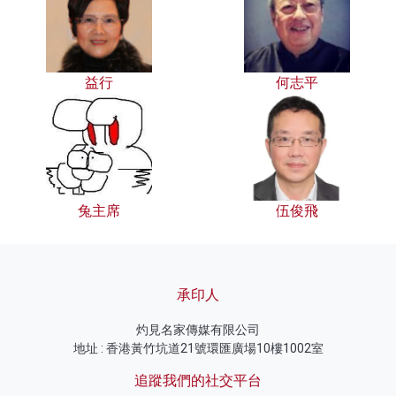
益行
何志平
兔主席
伍俊飛
承印人
灼見名家傳媒有限公司
地址 : 香港黃竹坑道21號環匯廣場10樓1002室
追蹤我們的社交平台