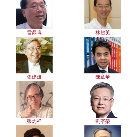
雷鼎鳴
林超英
張建雄
陳章華
張灼祥
劉寧榮