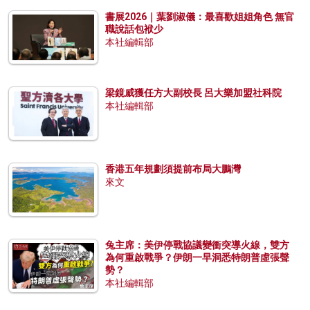
書展2026｜葉劉淑儀：最喜歡姐姐角色 無官
職說話包袱少
本社編輯部
梁鏡威獲任方大副校長 呂大樂加盟社科院
本社編輯部
香港五年規劃須提前布局大鵬灣
來文
兔主席：美伊停戰協議變衝突導火線，雙方
為何重啟戰爭？伊朗一早洞悉特朗普虛張聲
勢？
本社編輯部