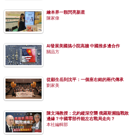
繪本界一顆閃亮新星
陳家偉
AI發展美國搞小院高牆 中國推多邊合作
關品方
從顧生岳到沈平：一個座右銘的兩代傳承
劉家美
陳文鴻教授：北約縱深空襲 俄羅斯瀕臨戰敗
邊緣？中國零部件能左右戰局走向？
本社編輯部