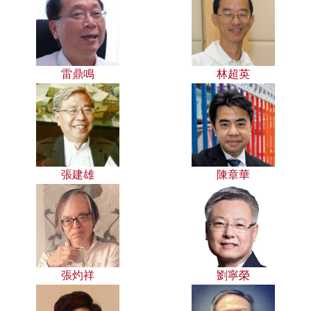
雷鼎鳴
林超英
張建雄
陳章華
張灼祥
劉寧榮