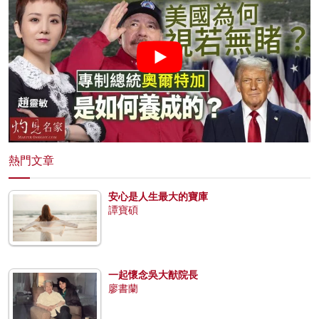
熱門文章
安心是人生最大的寶庫
譚寶碩
一起懷念吳大猷院長
廖書蘭