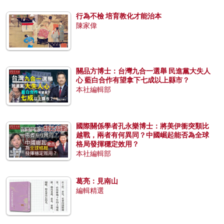
行為不檢 培育教化才能治本
陳家偉
關品方博士：台灣九合一選舉 民進黨大失人
心 藍白合作有望拿下七成以上縣市？
本社編輯部
國際關係學者孔永樂博士：將美伊衝突類比
越戰，兩者有何異同？中國崛起能否為全球
格局發揮穩定效用？
本社編輯部
葛亮：見南山
編輯精選