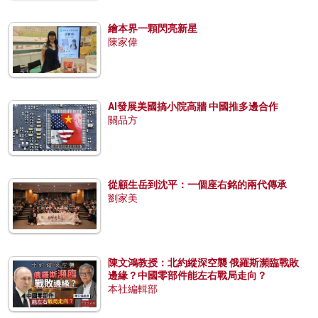
繪本界一顆閃亮新星
陳家偉
AI發展美國搞小院高牆 中國推多邊合作
關品方
從顧生岳到沈平：一個座右銘的兩代傳承
劉家美
陳文鴻教授：北約縱深空襲 俄羅斯瀕臨戰敗
邊緣？中國零部件能左右戰局走向？
本社編輯部