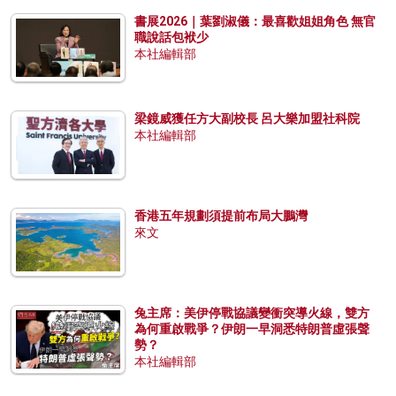
書展2026｜葉劉淑儀：最喜歡姐姐角色 無官
職說話包袱少
本社編輯部
梁鏡威獲任方大副校長 呂大樂加盟社科院
本社編輯部
香港五年規劃須提前布局大鵬灣
來文
兔主席：美伊停戰協議變衝突導火線，雙方
為何重啟戰爭？伊朗一早洞悉特朗普虛張聲
勢？
本社編輯部