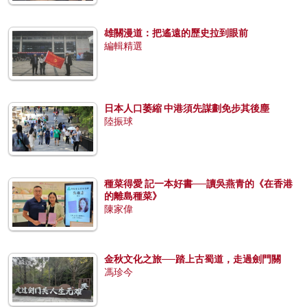
雄關漫道：把遙遠的歷史拉到眼前
編輯精選
日本人口萎縮 中港須先謀劃免步其後塵
陸振球
種菜得愛 記一本好書──讀吳燕青的《在香港
的離島種菜》
陳家偉
金秋文化之旅──踏上古蜀道，走過劍門關
馮珍今