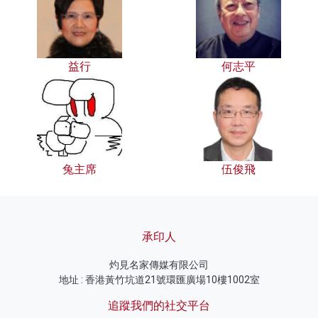
益行
何志平
兔主席
伍俊飛
承印人
灼見名家傳媒有限公司
地址 : 香港黃竹坑道21號環匯廣場10樓1002室
追蹤我們的社交平台