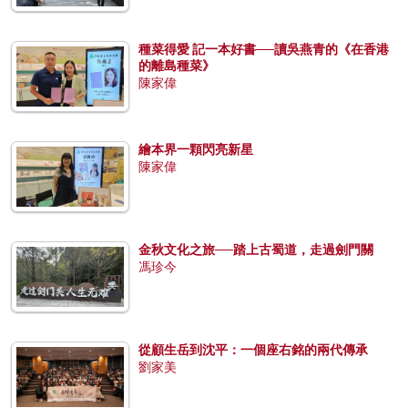
種菜得愛 記一本好書──讀吳燕青的《在香港
的離島種菜》
陳家偉
繪本界一顆閃亮新星
陳家偉
金秋文化之旅──踏上古蜀道，走過劍門關
馮珍今
從顧生岳到沈平：一個座右銘的兩代傳承
劉家美