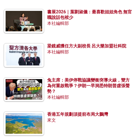
書展2026｜葉劉淑儀：最喜歡姐姐角色 無官
職說話包袱少
本社編輯部
梁鏡威獲任方大副校長 呂大樂加盟社科院
本社編輯部
兔主席：美伊停戰協議變衝突導火線，雙方
為何重啟戰爭？伊朗一早洞悉特朗普虛張聲
勢？
本社編輯部
香港五年規劃須提前布局大鵬灣
來文