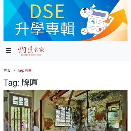
政局
教育
文化
財經
首頁
Tag: 牌匾
生活
Tag: 牌匾
健康
商業
科技
影片