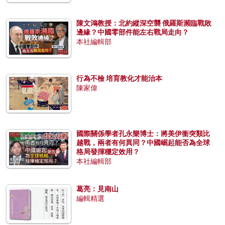
陳文鴻教授：北約縱深空襲 俄羅斯瀕臨戰敗
邊緣？中國零部件能左右戰局走向？
本社編輯部
行為不檢 培育教化才能治本
陳家偉
國際關係學者孔永樂博士：將美伊衝突類比
越戰，兩者有何異同？中國崛起能否為全球
格局發揮穩定效用？
本社編輯部
葛亮：見南山
編輯精選