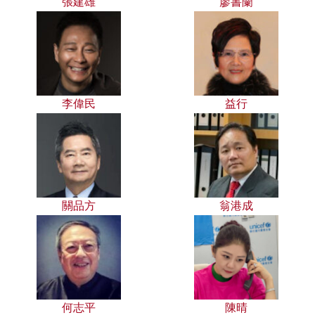
張建雄
廖書蘭
李偉民
益行
關品方
翁港成
何志平
陳晴