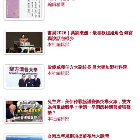
編輯精選
書展2026｜葉劉淑儀：最喜歡姐姐角色 無官
職說話包袱少
本社編輯部
梁鏡威獲任方大副校長 呂大樂加盟社科院
本社編輯部
兔主席：美伊停戰協議變衝突導火線，雙方
為何重啟戰爭？伊朗一早洞悉特朗普虛張聲
勢？
本社編輯部
香港五年規劃須提前布局大鵬灣