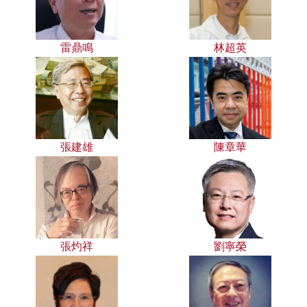
雷鼎鳴
林超英
張建雄
陳章華
張灼祥
劉寧榮