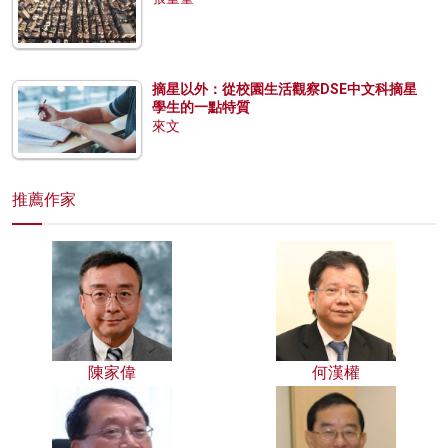
摘星以外：從校園生活觀察DSE中文科摘星
學生的一點特質
來文
推薦作家
陳家偉
何漢權