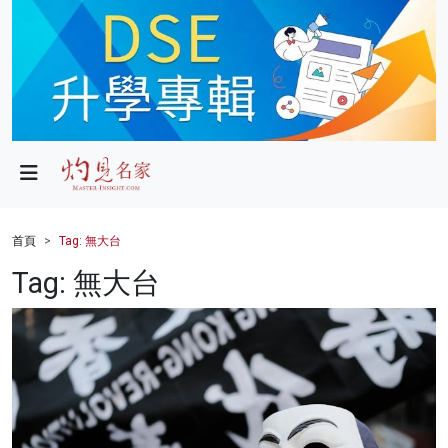
政局
教育
文化
財經
首頁
Tag: 無大台
生活
Tag: 無大台
健康
商業
科技
影片