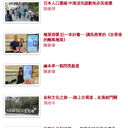
日本人口萎縮 中港須先謀劃免步其後塵
陸振球
種菜得愛 記一本好書──讀吳燕青的《在香港
的離島種菜》
陳家偉
繪本界一顆閃亮新星
陳家偉
金秋文化之旅──踏上古蜀道，走過劍門關
馮珍今