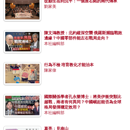
從顧生岳到沈平：一個座右銘的兩代傳承
劉家美
陳文鴻教授：北約縱深空襲 俄羅斯瀕臨戰敗
邊緣？中國零部件能左右戰局走向？
本社編輯部
行為不檢 培育教化才能治本
陳家偉
國際關係學者孔永樂博士：將美伊衝突類比
越戰，兩者有何異同？中國崛起能否為全球
格局發揮穩定效用？
本社編輯部
葛亮：見南山