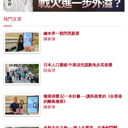
熱門文章
繪本界一顆閃亮新星
陳家偉
日本人口萎縮 中港須先謀劃免步其後塵
陸振球
種菜得愛 記一本好書──讀吳燕青的《在香港
的離島種菜》
陳家偉
金秋文化之旅──踏上古蜀道，走過劍門關