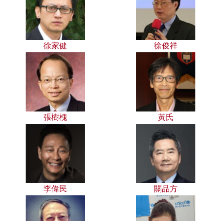
徐家健
徐俊祥
張樹槐
黃氏
李偉民
關品方