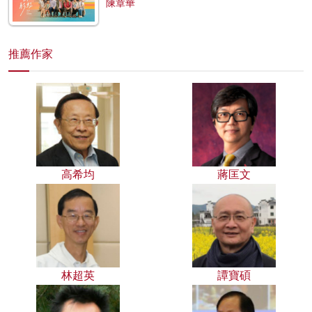
陳章華
推薦作家
高希均
蔣匡文
林超英
譚寶碩