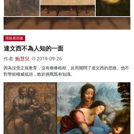
名家榜
灼見活動
關於我們
慧眼看西畫
達文西不為人知的一面
作者:
鮑慧兒
2019-09-26
因為沒受正規教育，沒有條條框框，反而開闊了達文西的思維。他不
對學術權威低頭，敢於挑戰既有知識。