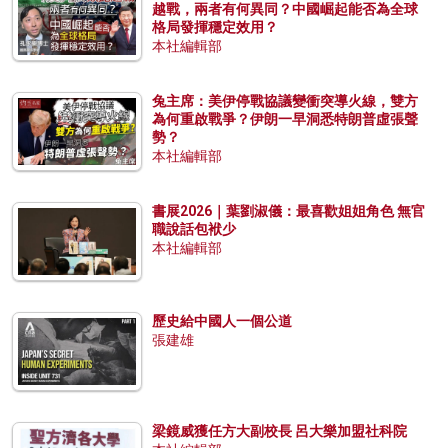
越戰，兩者有何異同？中國崛起能否為全球
格局發揮穩定效用？
本社編輯部
兔主席：美伊停戰協議變衝突導火線，雙方
為何重啟戰爭？伊朗一早洞悉特朗普虛張聲
勢？
本社編輯部
書展2026｜葉劉淑儀：最喜歡姐姐角色 無官
職說話包袱少
本社編輯部
歷史給中國人一個公道
張建雄
梁鏡威獲任方大副校長 呂大樂加盟社科院