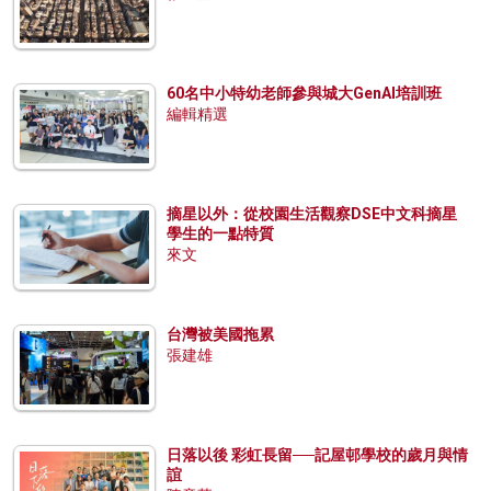
60名中小特幼老師參與城大GenAI培訓班
編輯精選
摘星以外：從校園生活觀察DSE中文科摘星
學生的一點特質
來文
台灣被美國拖累
張建雄
日落以後 彩虹長留──記屋邨學校的歲月與情
誼