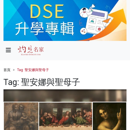
政局
教育
文化
財經
首頁
Tag: 聖安娜與聖母子
生活
Tag: 聖安娜與聖母子
健康
商業
科技
影片