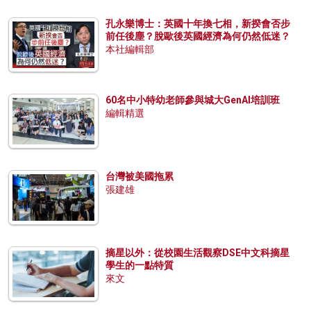
孔永樂博士：英國十年換七相，新揆會否步
前任後塵？脫歐後英國經濟為何仍然低迷？
本社編輯部
60名中小特幼老師參與城大GenAI培訓班
編輯精選
台灣被美國拖累
張建雄
摘星以外：從校園生活觀察DSE中文科摘星
學生的一點特質
來文