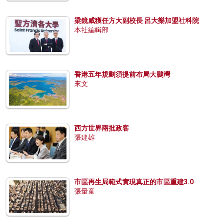
梁鏡威獲任方大副校長 呂大樂加盟社科院
本社編輯部
香港五年規劃須提前布局大鵬灣
來文
西方世界兩批政客
張建雄
市區再生局範式實現真正的市區重建3.0
張量童