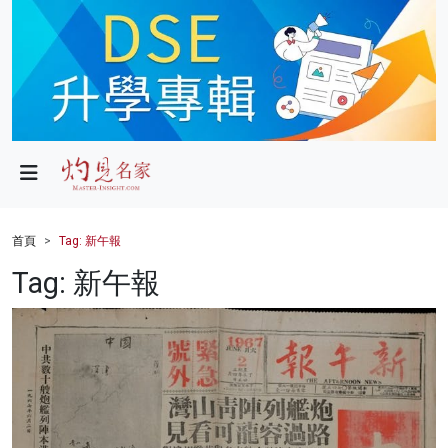
政局
教育
文化
財經
首頁
Tag: 新午報
生活
Tag: 新午報
健康
商業
科技
影片