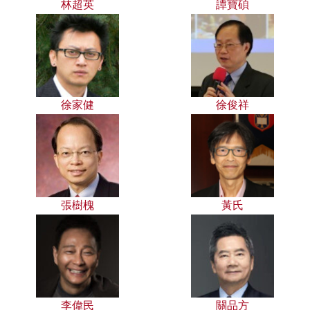
林超英
譚寶碩
徐家健
徐俊祥
張樹槐
黃氏
李偉民
關品方