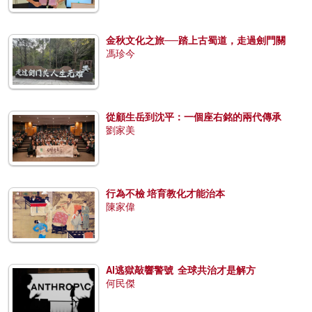
金秋文化之旅──踏上古蜀道，走過劍門關
馮珍今
從顧生岳到沈平：一個座右銘的兩代傳承
劉家美
行為不檢 培育教化才能治本
陳家偉
AI逃獄敲響警號 全球共治才是解方
何民傑