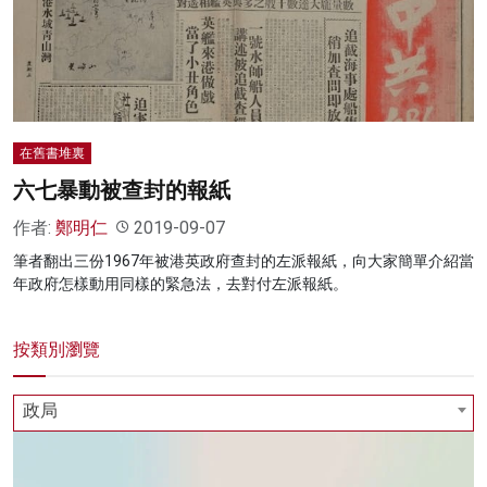
名家榜
灼見活動
關於我們
在舊書堆裏
六七暴動被查封的報紙
作者:
鄭明仁
2019-09-07
筆者翻出三份1967年被港英政府查封的左派報紙，向大家簡單介紹當
年政府怎樣動用同樣的緊急法，去對付左派報紙。
按類別瀏覽
政局