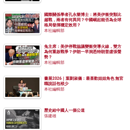
國際關係學者孔永樂博士：將美伊衝突類比
越戰，兩者有何異同？中國崛起能否為全球
格局發揮穩定效用？
本社編輯部
兔主席：美伊停戰協議變衝突導火線，雙方
為何重啟戰爭？伊朗一早洞悉特朗普虛張聲
勢？
本社編輯部
書展2026｜葉劉淑儀：最喜歡姐姐角色 無官
職說話包袱少
本社編輯部
歷史給中國人一個公道
張建雄