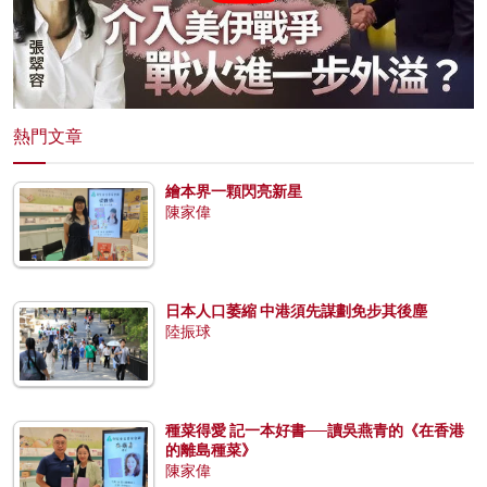
熱門文章
繪本界一顆閃亮新星
陳家偉
日本人口萎縮 中港須先謀劃免步其後塵
陸振球
種菜得愛 記一本好書──讀吳燕青的《在香港
的離島種菜》
陳家偉