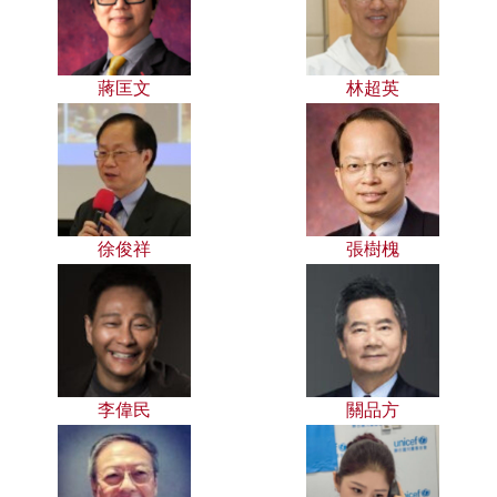
蔣匡文
林超英
徐俊祥
張樹槐
李偉民
關品方