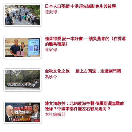
日本人口萎縮 中港須先謀劃免步其後塵
陸振球
種菜得愛 記一本好書──讀吳燕青的《在香港
的離島種菜》
陳家偉
金秋文化之旅──踏上古蜀道，走過劍門關
馮珍今
陳文鴻教授：北約縱深空襲 俄羅斯瀕臨戰敗
邊緣？中國零部件能左右戰局走向？
本社編輯部