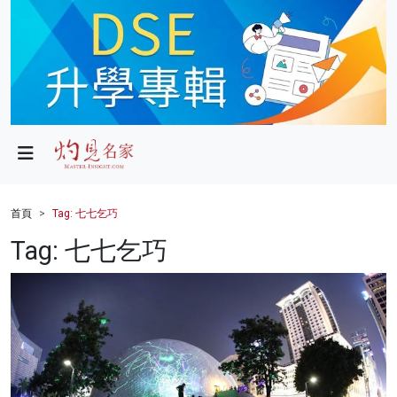
政局
教育
文化
財經
首頁
Tag: 七七乞巧
生活
Tag: 七七乞巧
健康
商業
科技
影片