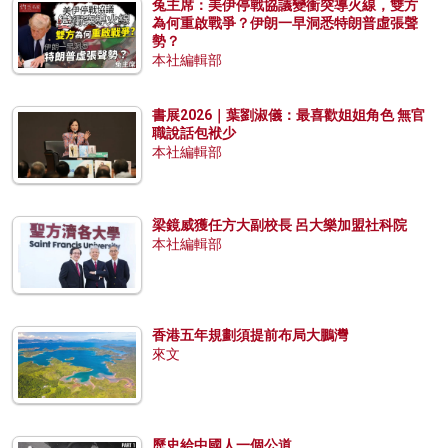
兔主席：美伊停戰協議變衝突導火線，雙方
為何重啟戰爭？伊朗一早洞悉特朗普虛張聲
勢？
本社編輯部
書展2026｜葉劉淑儀：最喜歡姐姐角色 無官
職說話包袱少
本社編輯部
梁鏡威獲任方大副校長 呂大樂加盟社科院
本社編輯部
香港五年規劃須提前布局大鵬灣
來文
歷史給中國人一個公道