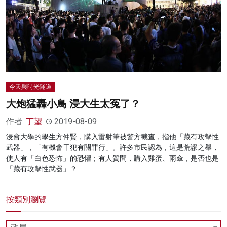
名家榜
灼見活動
關於我們
今天與時光隧道
大炮猛轟小鳥 浸大生太冤了？
作者:
丁望
2019-08-09
浸會大學的學生方仲賢，購入雷射筆被警方截查，指他「藏有攻擊性
武器」，「有機會干犯有關罪行」。許多市民認為，這是荒謬之舉，
使人有「白色恐怖」的恐懼；有人質問，購入雞蛋、雨傘，是否也是
「藏有攻擊性武器」？
按類別瀏覽