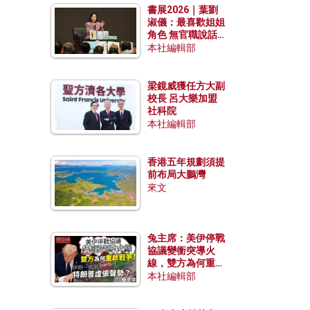
書展2026｜葉劉
淑儀：最喜歡姐姐
角色 無官職說話
包袱少
本社編輯部
梁鏡威獲任方大副
校長 呂大樂加盟
社科院
本社編輯部
香港五年規劃須提
前布局大鵬灣
來文
兔主席：美伊停戰
協議變衝突導火
線，雙方為何重啟
戰爭？伊朗一早洞
本社編輯部
悉特朗普虛張聲
勢？