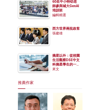
60名中小特幼老
師參與城大GenAI
培訓班
編輯精選
西方世界兩批政客
張建雄
摘星以外：從校園
生活觀察DSE中文
科摘星學生的一點
特質
來文
推薦作家