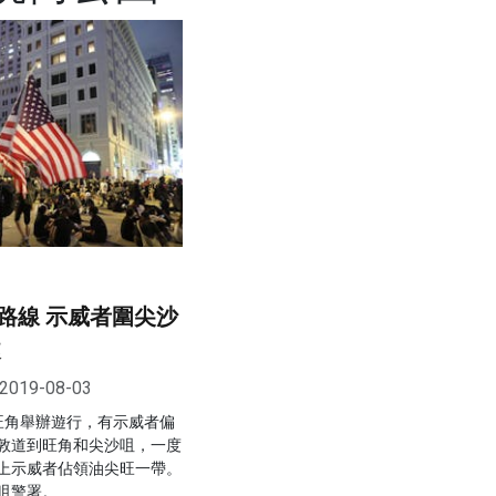
路線 示威者圍尖沙
隧
2019-08-03
旺角舉辦遊行，有示威者偏
敦道到旺角和尖沙咀，一度
上示威者佔領油尖旺一帶。
咀警署。