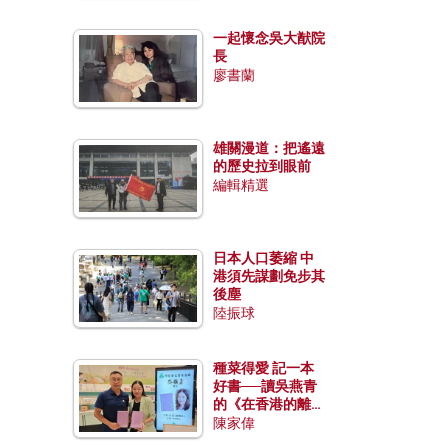
一起懷念吳大猷院
長
廖書蘭
雄關漫道：把遙遠
的歷史拉到眼前
編輯精選
日本人口萎縮 中
港須先謀劃免步其
後塵
陸振球
種菜得愛 記一本
好書──讀吳燕青
的《在香港的離島
種菜》
陳家偉