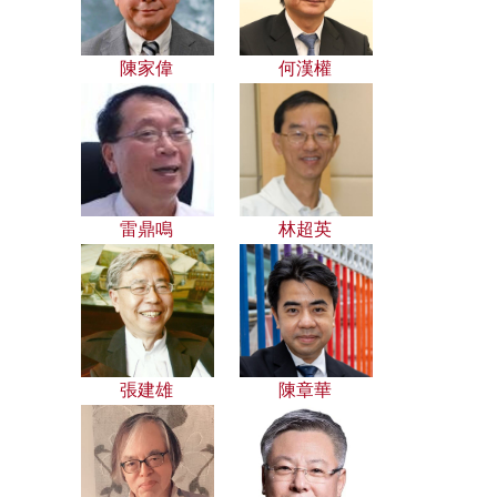
陳家偉
何漢權
雷鼎鳴
林超英
張建雄
陳章華