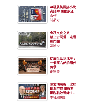
AI發展美國搞小院
高牆 中國推多邊
合作
關品方
金秋文化之旅──
踏上古蜀道，走過
劍門關
馮珍今
從顧生岳到沈平：
一個座右銘的兩代
傳承
劉家美
陳文鴻教授：北約
縱深空襲 俄羅斯
瀕臨戰敗邊緣？中
國零部件能左右戰
本社編輯部
局走向？