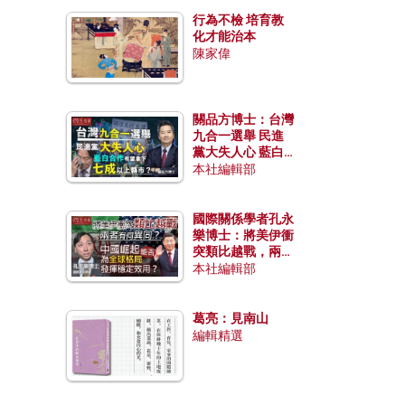
行為不檢 培育教
化才能治本
陳家偉
關品方博士：台灣
九合一選舉 民進
黨大失人心 藍白
合作有望拿下七成
本社編輯部
以上縣市？
國際關係學者孔永
樂博士：將美伊衝
突類比越戰，兩者
有何異同？中國崛
本社編輯部
起能否為全球格局
發揮穩定效用？
葛亮：見南山
編輯精選