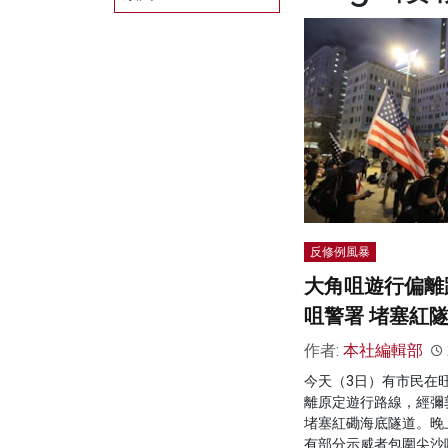
反修例風暴
大角咀遊行偏離
咀警署 堵塞紅
作者:
本社編輯部
今天（3日）有市民在
離原定遊行路線，經彌
堵塞紅磡海底隧道。晚
有部分示威者包圍尖沙