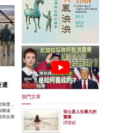
疫遲
熱門文章
套制度，
高瞻遠
安心是人生最大的
港府反應
寶庫
譚寶碩