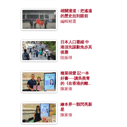
雄關漫道：把遙遠
的歷史拉到眼前
編輯精選
日本人口萎縮 中
港須先謀劃免步其
後塵
陸振球
種菜得愛 記一本
好書──讀吳燕青
的《在香港的離島
種菜》
陳家偉
繪本界一顆閃亮新
星
陳家偉