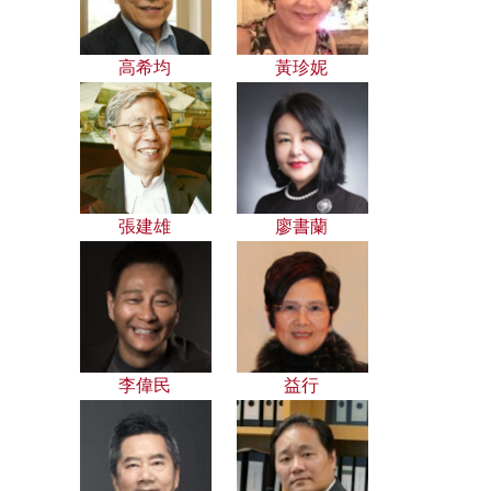
高希均
黃珍妮
張建雄
廖書蘭
李偉民
益行