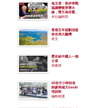
兔主席：美伊停戰
協議變衝突導火
線，雙方為何重啟
戰爭？伊朗一早洞
本社編輯部
悉特朗普虛張聲
勢？
香港五年規劃須提
前布局大鵬灣
來文
歷史給中國人一個
公道
張建雄
60名中小特幼老
師參與城大GenAI
培訓班
編輯精選