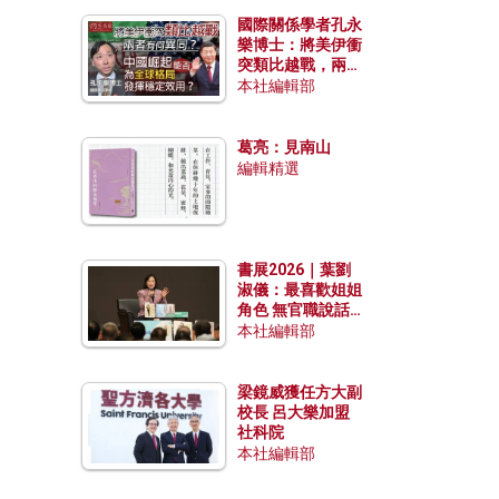
國際關係學者孔永
樂博士：將美伊衝
突類比越戰，兩者
有何異同？中國崛
本社編輯部
起能否為全球格局
發揮穩定效用？
葛亮：見南山
編輯精選
書展2026｜葉劉
淑儀：最喜歡姐姐
角色 無官職說話
包袱少
本社編輯部
梁鏡威獲任方大副
校長 呂大樂加盟
社科院
本社編輯部