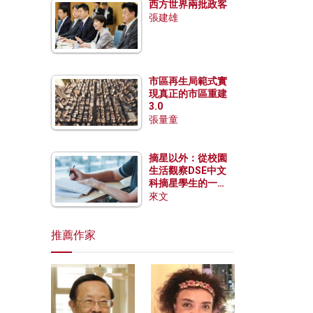
西方世界兩批政客
張建雄
市區再生局範式實
現真正的市區重建
3.0
張量童
摘星以外：從校園
生活觀察DSE中文
科摘星學生的一點
特質
來文
推薦作家