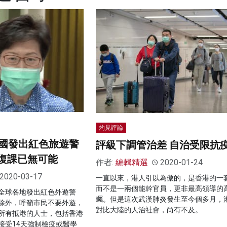
灼見評論
國發出紅色旅遊警
評級下調管治差 自治受限抗
面復課已無可能
作者:
編輯精選
2020-01-24
2020-03-17
一直以來，港人引以為傲的，是香港的一
而不是一兩個能幹官員，更非最高領導的
全球各地發出紅色外遊警
矚。但是這次武漢肺炎發生至今個多月，
除外，呼籲市民不要外遊，
對比大陸的人治社會，尚有不及。
所有抵港的人士，包括香港
接受14天強制檢疫或醫學