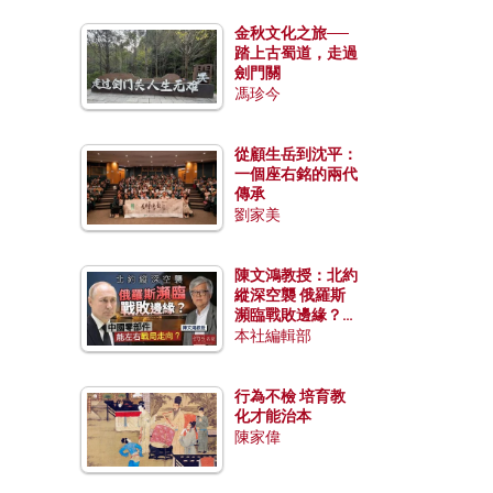
金秋文化之旅──
踏上古蜀道，走過
劍門關
馮珍今
從顧生岳到沈平：
一個座右銘的兩代
傳承
劉家美
陳文鴻教授：北約
縱深空襲 俄羅斯
瀕臨戰敗邊緣？中
國零部件能左右戰
本社編輯部
局走向？
行為不檢 培育教
化才能治本
陳家偉