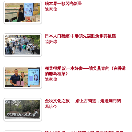
繪本界一顆閃亮新星
陳家偉
日本人口萎縮 中港須先謀劃免步其後塵
陸振球
種菜得愛 記一本好書──讀吳燕青的《在香港
的離島種菜》
陳家偉
金秋文化之旅──踏上古蜀道，走過劍門關
馮珍今