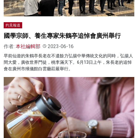
灼見報道
國學宗師、養生專家朱鶴亭追悼會廣州舉行
作者:
本社編輯部
2023-06-16
早前仙遊的朱鶴亭長老在不遺餘力弘揚中華傳統文化的同時，弘揚人
間大愛，廣收世界門徒，桃李滿天下。6月13日上午，朱長老的追悼
會在廣州市殯儀館白雲廳莊嚴舉行。