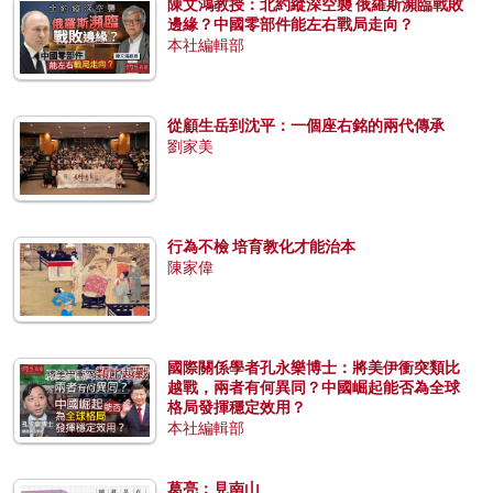
陳文鴻教授：北約縱深空襲 俄羅斯瀕臨戰敗
邊緣？中國零部件能左右戰局走向？
本社編輯部
從顧生岳到沈平：一個座右銘的兩代傳承
劉家美
行為不檢 培育教化才能治本
陳家偉
國際關係學者孔永樂博士：將美伊衝突類比
越戰，兩者有何異同？中國崛起能否為全球
格局發揮穩定效用？
本社編輯部
葛亮：見南山