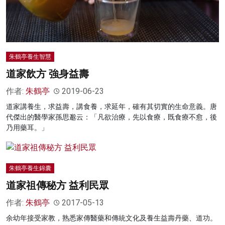
朱鶴亭養生智慧
道家飲方 強身益壽
作者:
朱鶴亭
2019-06-23
道家講養生，求益壽，講食養，求延年，確有其切實的生命意義。唐
代傑出的醫學家孫思邈云：「凡欲治療，先以食療，既食療不愈，後
乃用藥耳。」
朱鶴亭養生錦囊
道家祖傳秘方 益利民眾
作者:
朱鶴亭
2017-05-13
余幼年接受家教，熟悉家傳醫藥和傳統文化及養生益壽丹藥、道功。