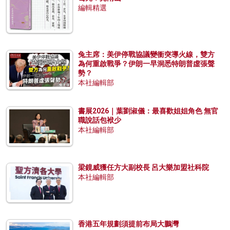
編輯精選
兔主席：美伊停戰協議變衝突導火線，雙方
為何重啟戰爭？伊朗一早洞悉特朗普虛張聲
勢？
本社編輯部
書展2026｜葉劉淑儀：最喜歡姐姐角色 無官
職說話包袱少
本社編輯部
梁鏡威獲任方大副校長 呂大樂加盟社科院
本社編輯部
香港五年規劃須提前布局大鵬灣