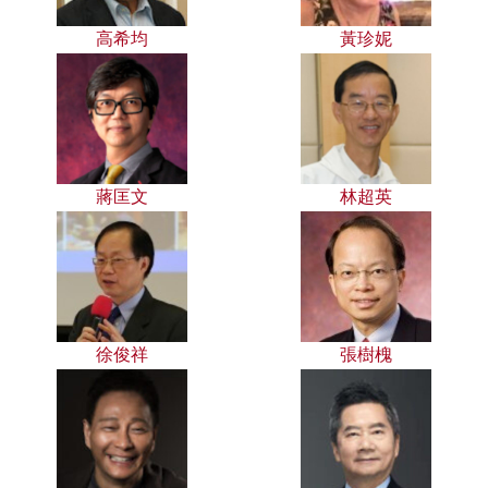
高希均
黃珍妮
蔣匡文
林超英
徐俊祥
張樹槐