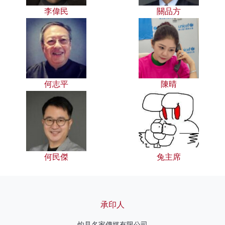
李偉民
關品方
何志平
陳晴
何民傑
兔主席
承印人
灼見名家傳媒有限公司