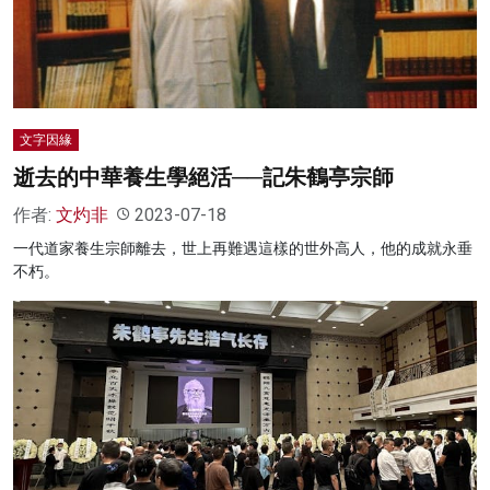
名家榜
灼見活動
關於我們
文字因緣
逝去的中華養生學絕活──記朱鶴亭宗師
作者:
文灼非
2023-07-18
一代道家養生宗師離去，世上再難遇這樣的世外高人，他的成就永垂
不朽。