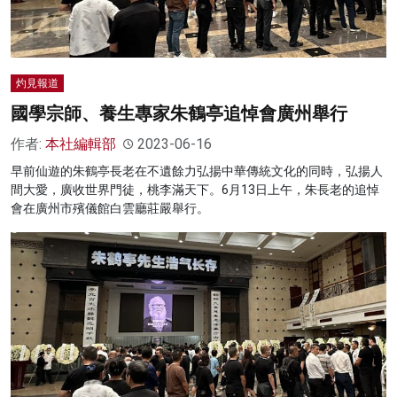
灼見報道
國學宗師、養生專家朱鶴亭追悼會廣州舉行
作者:
本社編輯部
2023-06-16
早前仙遊的朱鶴亭長老在不遺餘力弘揚中華傳統文化的同時，弘揚人
間大愛，廣收世界門徒，桃李滿天下。6月13日上午，朱長老的追悼
會在廣州市殯儀館白雲廳莊嚴舉行。