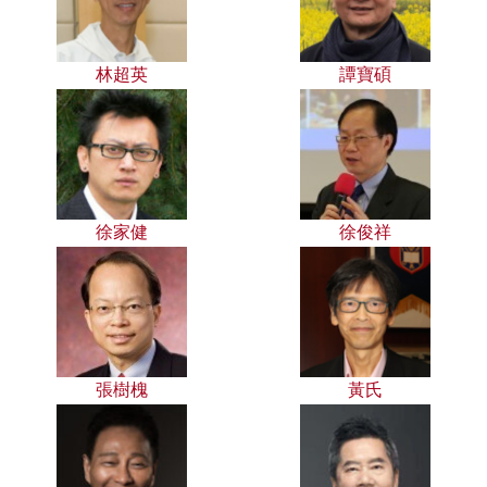
林超英
譚寶碩
徐家健
徐俊祥
張樹槐
黃氏