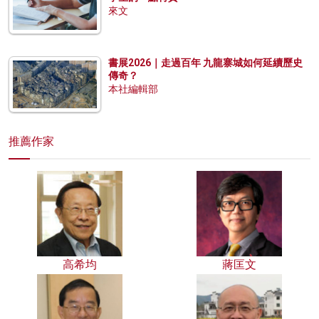
來文
書展2026｜走過百年 九龍寨城如何延續歷史
傳奇？
本社編輯部
推薦作家
高希均
蔣匡文