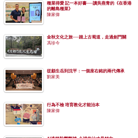
種菜得愛 記一本好書──讀吳燕青的《在香港
的離島種菜》
陳家偉
金秋文化之旅──踏上古蜀道，走過劍門關
馮珍今
從顧生岳到沈平：一個座右銘的兩代傳承
劉家美
行為不檢 培育教化才能治本
陳家偉