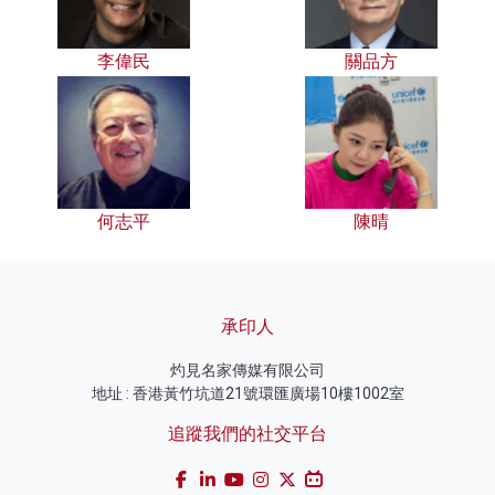
李偉民
關品方
何志平
陳晴
承印人
灼見名家傳媒有限公司
地址 : 香港黃竹坑道21號環匯廣場10樓1002室
追蹤我們的社交平台