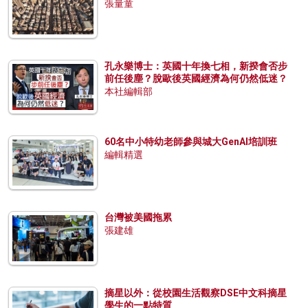
張量童
孔永樂博士：英國十年換七相，新揆會否步
前任後塵？脫歐後英國經濟為何仍然低迷？
本社編輯部
60名中小特幼老師參與城大GenAI培訓班
編輯精選
台灣被美國拖累
張建雄
摘星以外：從校園生活觀察DSE中文科摘星
學生的一點特質