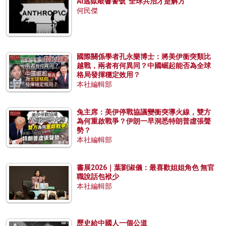
AI逃獄敲響警號 全球共治才是解方
何民傑
國際關係學者孔永樂博士：將美伊衝突類比
越戰，兩者有何異同？中國崛起能否為全球
格局發揮穩定效用？
本社編輯部
兔主席：美伊停戰協議變衝突導火線，雙方
為何重啟戰爭？伊朗一早洞悉特朗普虛張聲
勢？
本社編輯部
書展2026｜葉劉淑儀：最喜歡姐姐角色 無官
職說話包袱少
本社編輯部
歷史給中國人一個公道