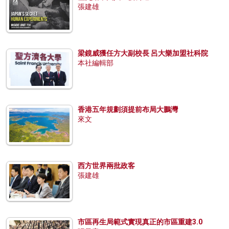
張建雄
梁鏡威獲任方大副校長 呂大樂加盟社科院
本社編輯部
香港五年規劃須提前布局大鵬灣
來文
西方世界兩批政客
張建雄
市區再生局範式實現真正的市區重建3.0