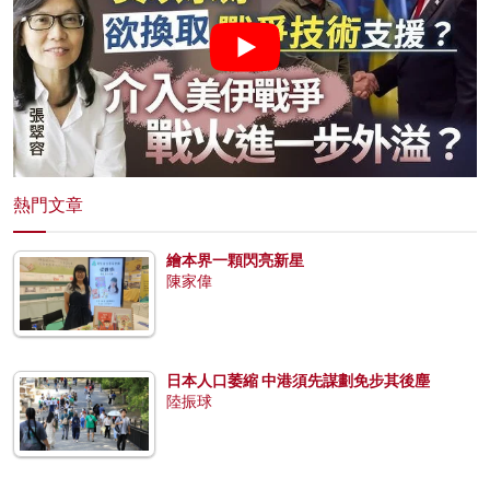
熱門文章
繪本界一顆閃亮新星
陳家偉
日本人口萎縮 中港須先謀劃免步其後塵
陸振球