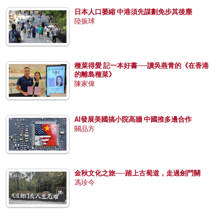
日本人口萎縮 中港須先謀劃免步其後塵
陸振球
種菜得愛 記一本好書──讀吳燕青的《在香港
的離島種菜》
陳家偉
AI發展美國搞小院高牆 中國推多邊合作
關品方
金秋文化之旅──踏上古蜀道，走過劍門關
馮珍今