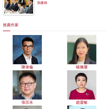
張建雄
推薦作家
陳偉倫
楊佩珊
張宗永
趙靈敏