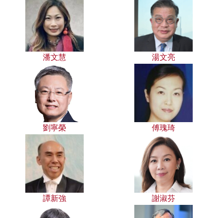
潘文慧
湯文亮
劉寧榮
傅瑰琦
譚新強
謝淑芬