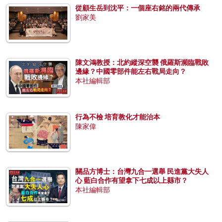
從顧生岳到沈平：一個座右銘的兩代傳承
劉家美
陳文鴻教授：北約縱深空襲 俄羅斯瀕臨戰敗
邊緣？中國零部件能左右戰局走向？
本社編輯部
行為不檢 培育教化才能治本
陳家偉
關品方博士：台灣九合一選舉 民進黨大失人
心 藍白合作有望拿下七成以上縣市？
本社編輯部