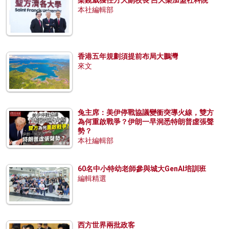
梁鏡威獲任方大副校長 呂大樂加盟社科院
本社編輯部
香港五年規劃須提前布局大鵬灣
來文
兔主席：美伊停戰協議變衝突導火線，雙方
為何重啟戰爭？伊朗一早洞悉特朗普虛張聲
勢？
本社編輯部
60名中小特幼老師參與城大GenAI培訓班
編輯精選
西方世界兩批政客