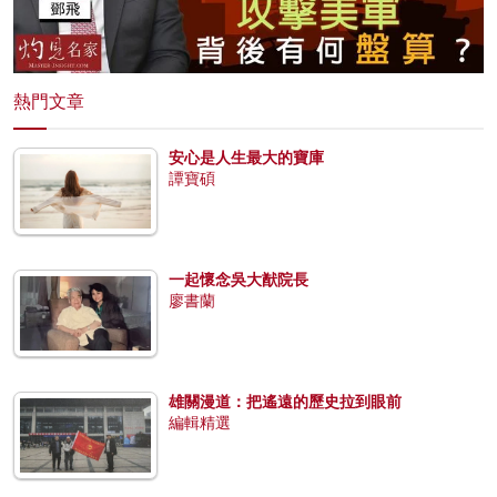
熱門文章
安心是人生最大的寶庫
譚寶碩
一起懷念吳大猷院長
廖書蘭
雄關漫道：把遙遠的歷史拉到眼前
編輯精選