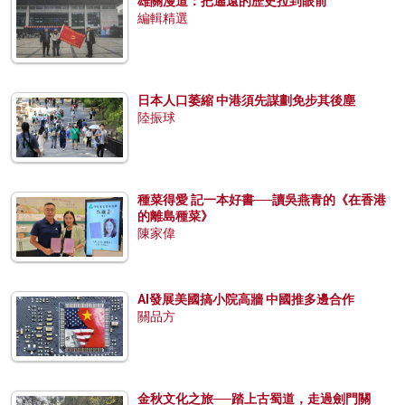
雄關漫道：把遙遠的歷史拉到眼前
編輯精選
日本人口萎縮 中港須先謀劃免步其後塵
陸振球
種菜得愛 記一本好書──讀吳燕青的《在香港
的離島種菜》
陳家偉
AI發展美國搞小院高牆 中國推多邊合作
關品方
金秋文化之旅──踏上古蜀道，走過劍門關