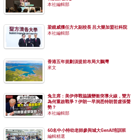
本社編輯部
梁鏡威獲任方大副校長 呂大樂加盟社科院
本社編輯部
香港五年規劃須提前布局大鵬灣
來文
兔主席：美伊停戰協議變衝突導火線，雙方
為何重啟戰爭？伊朗一早洞悉特朗普虛張聲
勢？
本社編輯部
60名中小特幼老師參與城大GenAI培訓班
編輯精選