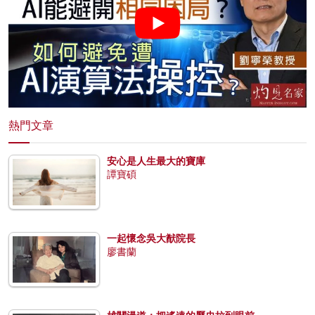
熱門文章
安心是人生最大的寶庫
譚寶碩
一起懷念吳大猷院長
廖書蘭