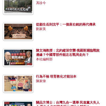
馮珍今
從顧生岳到沈平：一個座右銘的兩代傳承
劉家美
陳文鴻教授：北約縱深空襲 俄羅斯瀕臨戰敗
邊緣？中國零部件能左右戰局走向？
本社編輯部
行為不檢 培育教化才能治本
陳家偉
關品方博士：台灣九合一選舉 民進黨大失人