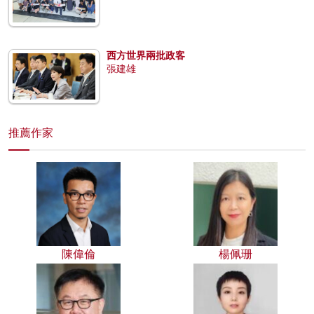
西方世界兩批政客
張建雄
推薦作家
陳偉倫
楊佩珊