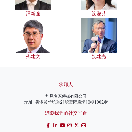
譚新強
謝淑芬
鄧建文
沈建光
承印人
灼見名家傳媒有限公司
地址 : 香港黃竹坑道21號環匯廣場10樓1002室
追蹤我們的社交平台