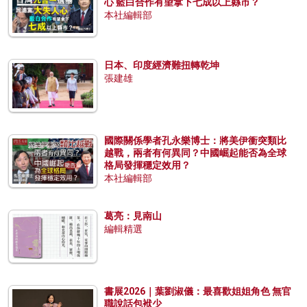
心 藍白合作有望拿下七成以上縣市？
本社編輯部
日本、印度經濟難扭轉乾坤
張建雄
國際關係學者孔永樂博士：將美伊衝突類比
越戰，兩者有何異同？中國崛起能否為全球
格局發揮穩定效用？
本社編輯部
葛亮：見南山
編輯精選
書展2026｜葉劉淑儀：最喜歡姐姐角色 無官
職說話包袱少