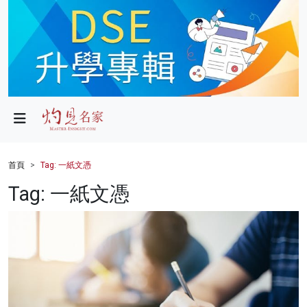
政局
教育
文化
財經
首頁
Tag: 一紙文憑
生活
Tag: 一紙文憑
健康
商業
科技
影片