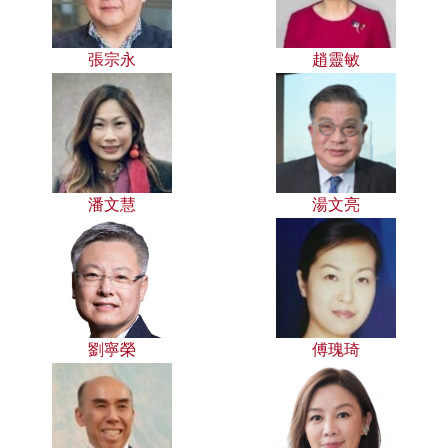
張宗永
趙靈敏
潘文慧
湯文亮
劉寧榮
傅瑰琦