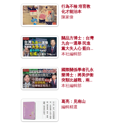
行為不檢 培育教
化才能治本
陳家偉
關品方博士：台灣
九合一選舉 民進
黨大失人心 藍白
合作有望拿下七成
本社編輯部
以上縣市？
國際關係學者孔永
樂博士：將美伊衝
突類比越戰，兩者
有何異同？中國崛
本社編輯部
起能否為全球格局
發揮穩定效用？
葛亮：見南山
編輯精選