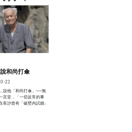
訴說和尚打傘
03-22
，說他「和尚打傘」──無
一言堂，「一切反常的事
在長沙曾有「破壁內試婚」