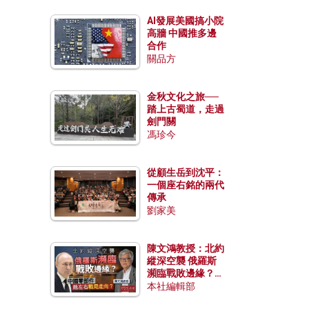
AI發展美國搞小院
高牆 中國推多邊
合作
關品方
金秋文化之旅──
踏上古蜀道，走過
劍門關
馮珍今
從顧生岳到沈平：
一個座右銘的兩代
傳承
劉家美
陳文鴻教授：北約
縱深空襲 俄羅斯
瀕臨戰敗邊緣？中
國零部件能左右戰
本社編輯部
局走向？