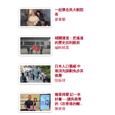
一起懷念吳大猷院
長
廖書蘭
雄關漫道：把遙遠
的歷史拉到眼前
編輯精選
日本人口萎縮 中
港須先謀劃免步其
後塵
陸振球
種菜得愛 記一本
好書──讀吳燕青
的《在香港的離島
種菜》
陳家偉