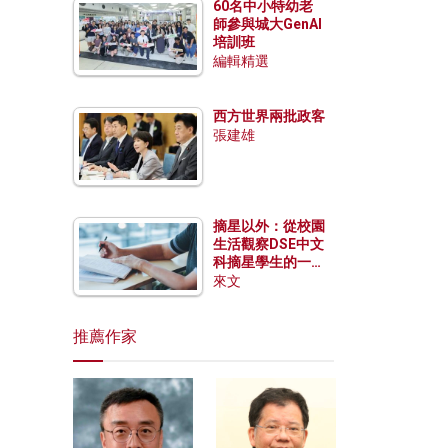
60名中小特幼老
師參與城大GenAI
培訓班
編輯精選
西方世界兩批政客
張建雄
摘星以外：從校園
生活觀察DSE中文
科摘星學生的一點
特質
來文
推薦作家