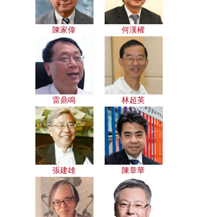
陳家偉
何漢權
雷鼎鳴
林超英
張建雄
陳章華