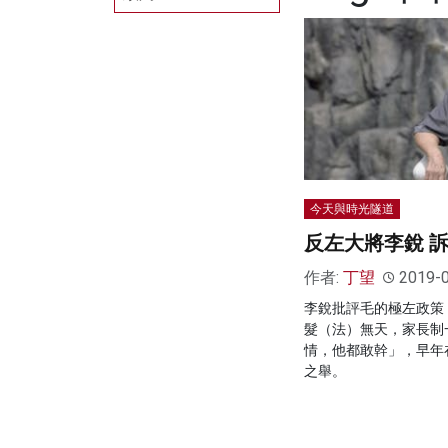
今天與時光隧道
反左大將李銳 
作者:
丁望
2019-
李銳批評毛的極左政策
髮（法）無天，家長制
情，他都敢幹」，早年
之舉。