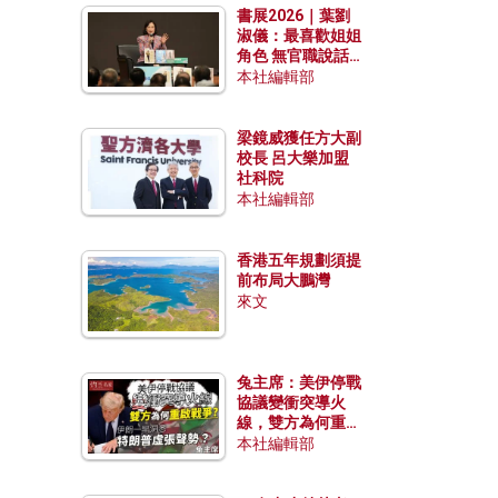
書展2026｜葉劉
淑儀：最喜歡姐姐
角色 無官職說話
包袱少
本社編輯部
梁鏡威獲任方大副
校長 呂大樂加盟
社科院
本社編輯部
香港五年規劃須提
前布局大鵬灣
來文
兔主席：美伊停戰
協議變衝突導火
線，雙方為何重啟
戰爭？伊朗一早洞
本社編輯部
悉特朗普虛張聲
勢？