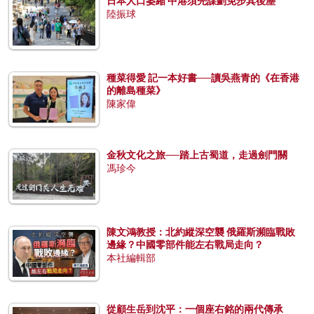
日本人口萎縮 中港須先謀劃免步其後塵
陸振球
種菜得愛 記一本好書──讀吳燕青的《在香港
的離島種菜》
陳家偉
金秋文化之旅──踏上古蜀道，走過劍門關
馮珍今
陳文鴻教授：北約縱深空襲 俄羅斯瀕臨戰敗
邊緣？中國零部件能左右戰局走向？
本社編輯部
從顧生岳到沈平：一個座右銘的兩代傳承