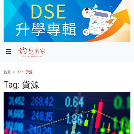
政局
教育
文化
財經
首頁
Tag: 貨源
生活
Tag: 貨源
健康
商業
科技
影片