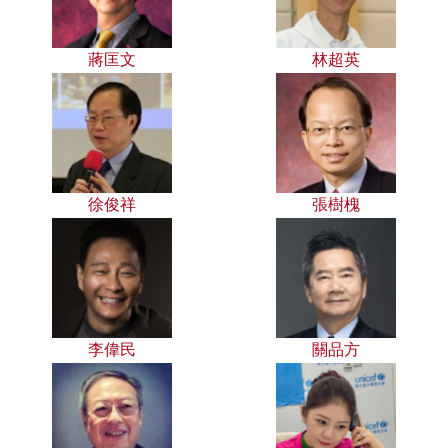
蔣匡文
林超英
徐俊祥
張樹槐
李偉民
關品方