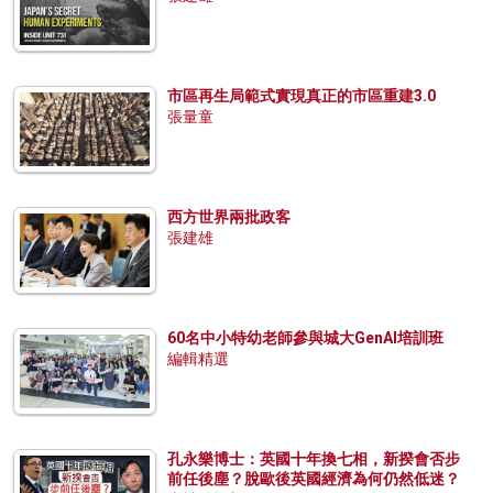
市區再生局範式實現真正的市區重建3.0
張量童
西方世界兩批政客
張建雄
60名中小特幼老師參與城大GenAI培訓班
編輯精選
孔永樂博士：英國十年換七相，新揆會否步
前任後塵？脫歐後英國經濟為何仍然低迷？