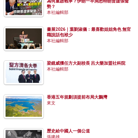
為何重啟戰爭？伊朗一早洞悉特朗普虛張聲
勢？
本社編輯部
書展2026｜葉劉淑儀：最喜歡姐姐角色 無官
職說話包袱少
本社編輯部
梁鏡威獲任方大副校長 呂大樂加盟社科院
本社編輯部
香港五年規劃須提前布局大鵬灣
來文
歷史給中國人一個公道
張建雄