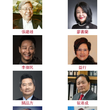
張建雄
廖書蘭
李偉民
益行
關品方
翁港成