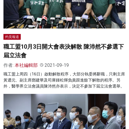
名家榜
灼見活動
關於我們
灼見報道
職工盟10月3日開大會表決解散 陳沛然不參選下
屆立法會
作者:
本社編輯部
2021-09-19
職工盟上周四（16日）啟動解散程序，大部分執委將辭職，只剩主席
黃迺元、副主席鄧建華及司庫鍾松輝負責跟進餘下解散的程序。另
外，醫學界立法會議員陳沛然亦表示，決定不參加下屆立法會選舉。