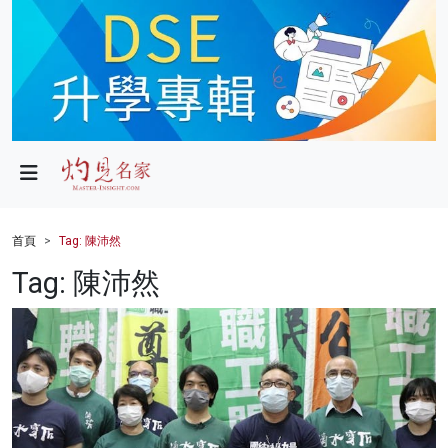
政局
教育
文化
財經
首頁
Tag: 陳沛然
生活
Tag: 陳沛然
健康
商業
科技
影片