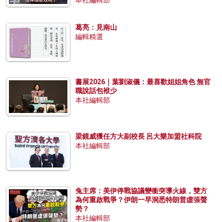
葛亮：見南山
編輯精選
書展2026｜葉劉淑儀：最喜歡姐姐角色 無官
職說話包袱少
本社編輯部
梁鏡威獲任方大副校長 呂大樂加盟社科院
本社編輯部
兔主席：美伊停戰協議變衝突導火線，雙方
為何重啟戰爭？伊朗一早洞悉特朗普虛張聲
勢？
本社編輯部