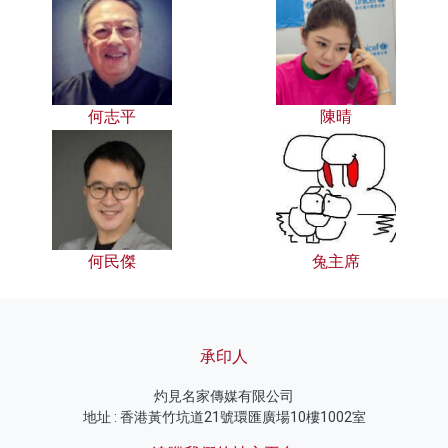
何志平
陳晴
何民傑
兔主席
承印人
灼見名家傳媒有限公司
地址 : 香港黃竹坑道21號環匯廣場10樓1002室