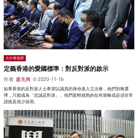
大中華視野
定義香港的愛國標準：對反對派的啟示
作者:
盧兆興
2020-11-16
如果香港的反對派人士希望以議員的身份進入立法會，他們別無選
擇，只能成為「忠誠反對派」。他們駕輕就熟的拉布策略或必須非常
謹慎及很少採用。