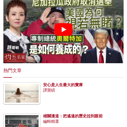
熱門文章
安心是人生最大的寶庫
譚寶碩
雄關漫道：把遙遠的歷史拉到眼前
編輯精選