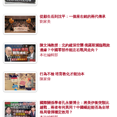
從顧生岳到沈平：一個座右銘的兩代傳承
劉家美
陳文鴻教授：北約縱深空襲 俄羅斯瀕臨戰敗
邊緣？中國零部件能左右戰局走向？
本社編輯部
行為不檢 培育教化才能治本
陳家偉
國際關係學者孔永樂博士：將美伊衝突類比
越戰，兩者有何異同？中國崛起能否為全球
格局發揮穩定效用？
本社編輯部