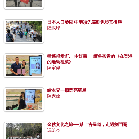
日本人口萎縮 中港須先謀劃免步其後塵
陸振球
種菜得愛 記一本好書──讀吳燕青的《在香港
的離島種菜》
陳家偉
繪本界一顆閃亮新星
陳家偉
金秋文化之旅──踏上古蜀道，走過劍門關
馮珍今