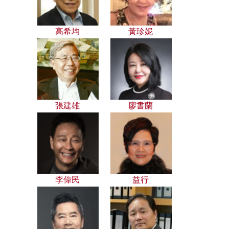
高希均
黃珍妮
張建雄
廖書蘭
李偉民
益行