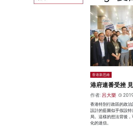
香港新思維
港府連番受挫 
作者:
呂大樂
201
香港特別行政區的政治
設計的藍圖似乎假設特
局。這樣的想法背後，
化的迷信。