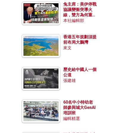
兔主席：美伊停戰
協議變衝突導火
線，雙方為何重啟
戰爭？伊朗一早洞
本社編輯部
悉特朗普虛張聲
勢？
香港五年規劃須提
前布局大鵬灣
來文
歷史給中國人一個
公道
張建雄
60名中小特幼老
師參與城大GenAI
培訓班
編輯精選