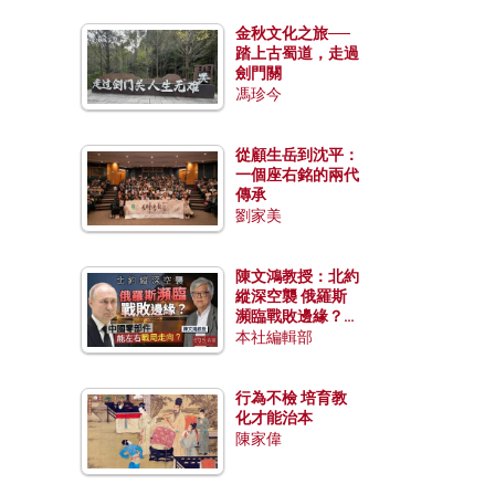
金秋文化之旅──
踏上古蜀道，走過
劍門關
馮珍今
從顧生岳到沈平：
一個座右銘的兩代
傳承
劉家美
陳文鴻教授：北約
縱深空襲 俄羅斯
瀕臨戰敗邊緣？中
國零部件能左右戰
本社編輯部
局走向？
行為不檢 培育教
化才能治本
陳家偉