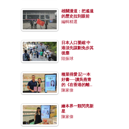
雄關漫道：把遙遠
的歷史拉到眼前
編輯精選
日本人口萎縮 中
港須先謀劃免步其
後塵
陸振球
種菜得愛 記一本
好書──讀吳燕青
的《在香港的離島
種菜》
陳家偉
繪本界一顆閃亮新
星
陳家偉