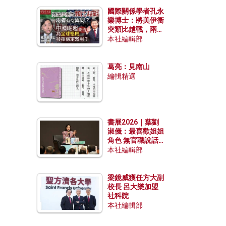
國際關係學者孔永
樂博士：將美伊衝
突類比越戰，兩者
有何異同？中國崛
本社編輯部
起能否為全球格局
發揮穩定效用？
葛亮：見南山
編輯精選
書展2026｜葉劉
淑儀：最喜歡姐姐
角色 無官職說話
包袱少
本社編輯部
梁鏡威獲任方大副
校長 呂大樂加盟
社科院
本社編輯部