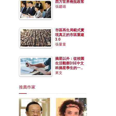
西方世界兩批政客
張建雄
市區再生局範式實
現真正的市區重建
3.0
張量童
摘星以外：從校園
生活觀察DSE中文
科摘星學生的一點
特質
來文
推薦作家