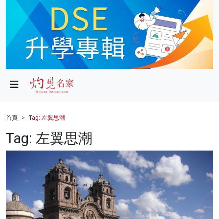
政局
教育
文化
財經
首頁
Tag: 左翼思潮
生活
Tag: 左翼思潮
健康
商業
科技
影片