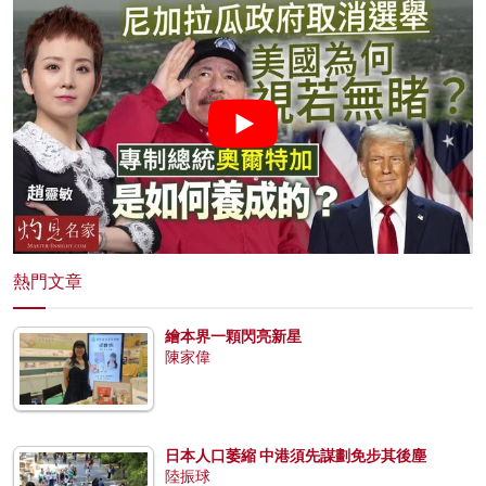
熱門文章
繪本界一顆閃亮新星
陳家偉
日本人口萎縮 中港須先謀劃免步其後塵
陸振球