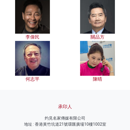
李偉民
關品方
何志平
陳晴
承印人
灼見名家傳媒有限公司
地址 : 香港黃竹坑道21號環匯廣場10樓1002室