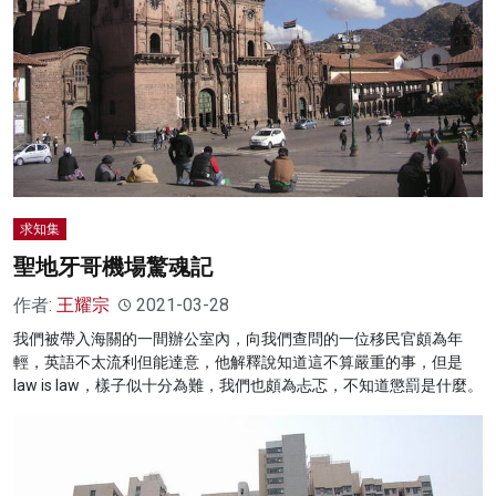
名家榜
灼見活動
關於我們
求知集
聖地牙哥機場驚魂記
作者:
王耀宗
2021-03-28
我們被帶入海關的一間辦公室內，向我們查問的一位移民官頗為年
輕，英語不太流利但能達意，他解釋說知道這不算嚴重的事，但是
law is law，樣子似十分為難，我們也頗為忐忑，不知道懲罰是什麼。