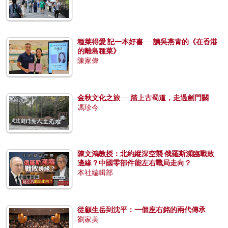
種菜得愛 記一本好書──讀吳燕青的《在香港
的離島種菜》
陳家偉
金秋文化之旅──踏上古蜀道，走過劍門關
馮珍今
陳文鴻教授：北約縱深空襲 俄羅斯瀕臨戰敗
邊緣？中國零部件能左右戰局走向？
本社編輯部
從顧生岳到沈平：一個座右銘的兩代傳承
劉家美