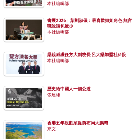
本社編輯部
書展2026｜葉劉淑儀：最喜歡姐姐角色 無官
職說話包袱少
本社編輯部
梁鏡威獲任方大副校長 呂大樂加盟社科院
本社編輯部
歷史給中國人一個公道
張建雄
香港五年規劃須提前布局大鵬灣
來文