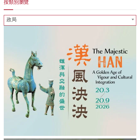
按類別瀏覽
政局