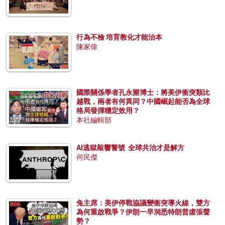
行為不檢 培育教化才能治本
陳家偉
國際關係學者孔永樂博士：將美伊衝突類比
越戰，兩者有何異同？中國崛起能否為全球
格局發揮穩定效用？
本社編輯部
AI逃獄敲響警號 全球共治才是解方
何民傑
兔主席：美伊停戰協議變衝突導火線，雙方
為何重啟戰爭？伊朗一早洞悉特朗普虛張聲
勢？