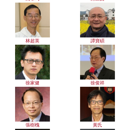
林超英
譚寶碩
徐家健
徐俊祥
張樹槐
黃氏