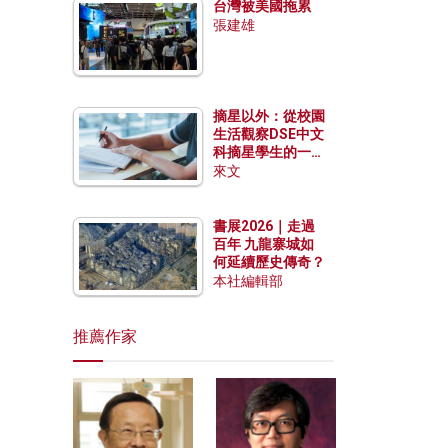
台灣被美國拖累
張建雄
摘星以外：從校園
生活觀察DSE中文
科摘星學生的一點
特質
來文
書展2026｜走過
百年 九龍寨城如
何延續歷史傳奇？
本社編輯部
推薦作家