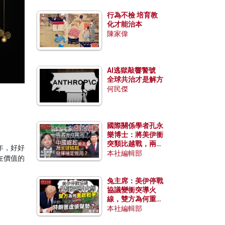
行為不檢 培育教
化才能治本
陳家偉
AI逃獄敲響警號
全球共治才是解方
何民傑
國際關係學者孔永
樂博士：將美伊衝
突類比越戰，兩者
年，好好
有何異同？中國崛
本社編輯部
在價值的
起能否為全球格局
發揮穩定效用？
兔主席：美伊停戰
協議變衝突導火
線，雙方為何重啟
戰爭？伊朗一早洞
本社編輯部
悉特朗普虛張聲