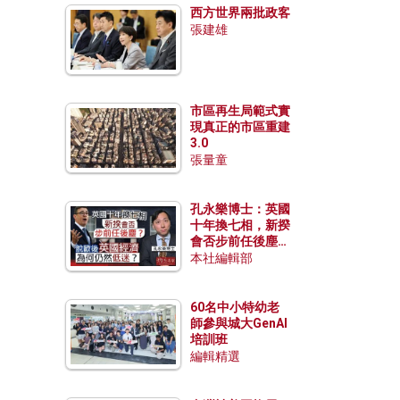
西方世界兩批政客
張建雄
市區再生局範式實
現真正的市區重建
3.0
張量童
孔永樂博士：英國
十年換七相，新揆
會否步前任後塵？
脫歐後英國經濟為
本社編輯部
何仍然低迷？
60名中小特幼老
師參與城大GenAI
培訓班
編輯精選