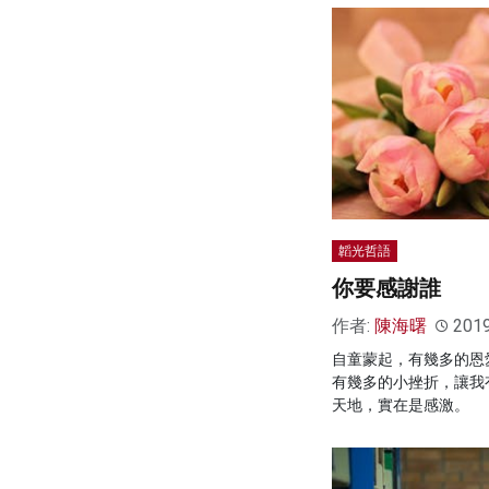
韜光哲語
你要感謝誰
作者:
陳海曙
201
自童蒙起，有幾多的恩
有幾多的小挫折，讓我
天地，實在是感激。