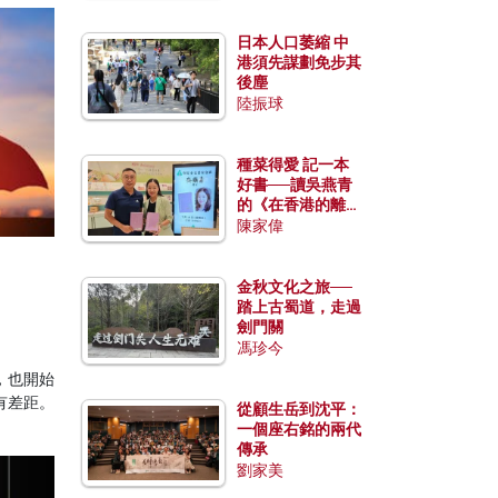
日本人口萎縮 中
港須先謀劃免步其
後塵
陸振球
種菜得愛 記一本
好書──讀吳燕青
的《在香港的離島
種菜》
陳家偉
金秋文化之旅──
踏上古蜀道，走過
劍門關
馮珍今
，也開始
有差距。
從顧生岳到沈平：
一個座右銘的兩代
傳承
劉家美