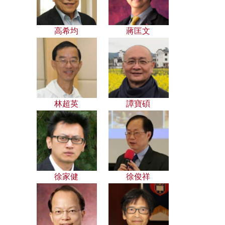
高希均
蔣匡文
林超英
譚寶碩
徐家健
徐俊祥