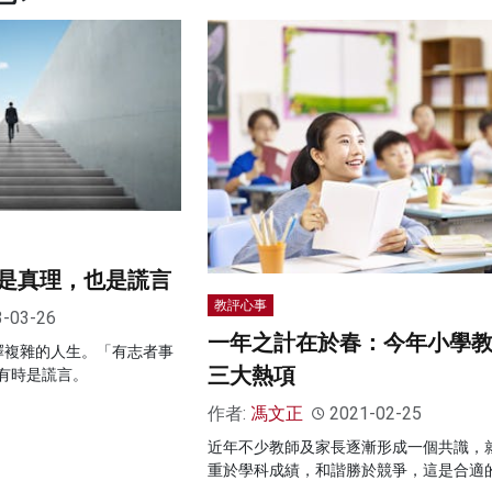
是真理，也是謊言
教評心事
3-03-26
一年之計在於春：今年小學
釋複雜的人生。「有志者事
三大熱項
有時是謊言。
作者:
馮文正
2021-02-25
近年不少教師及家長逐漸形成一個共識，
重於學科成績，和諧勝於競爭，這是合適