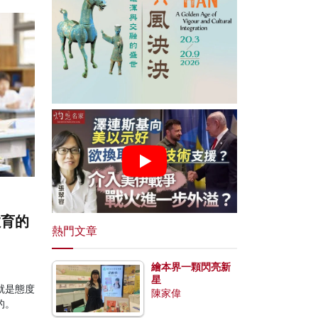
教育的
熱門文章
繪本界一顆閃亮新
星
就是態度
陳家偉
的。