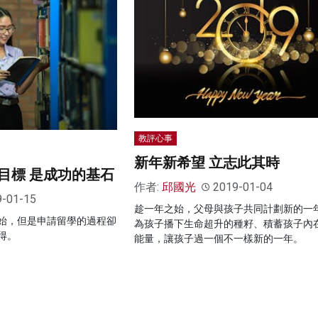
教評心事
新年新希望 立志此其時
目標 是成功的基石
作者:
邱國光
2019-01-04
9-01-15
趁一年之始，父母與孩子共同計劃新的一
始，但是申請留學的過程卻
為孩子播下生命超升的種籽、積蓄孩子內
得。
能量，讓孩子過一個不一樣新的一年。