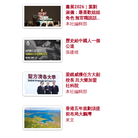
勢？
書展2026｜葉劉
淑儀：最喜歡姐姐
角色 無官職說話
包袱少
本社編輯部
歷史給中國人一個
公道
張建雄
梁鏡威獲任方大副
校長 呂大樂加盟
社科院
本社編輯部
香港五年規劃須提
前布局大鵬灣
來文