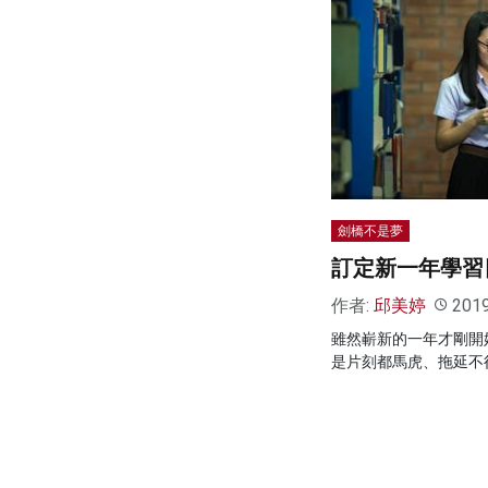
劍橋不是夢
訂定新一年學習
作者:
邱美婷
201
雖然嶄新的一年才剛開
是片刻都馬虎、拖延不