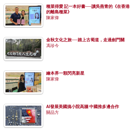
種菜得愛 記一本好書──讀吳燕青的《在香港
的離島種菜》
陳家偉
金秋文化之旅──踏上古蜀道，走過劍門關
馮珍今
繪本界一顆閃亮新星
陳家偉
AI發展美國搞小院高牆 中國推多邊合作
關品方