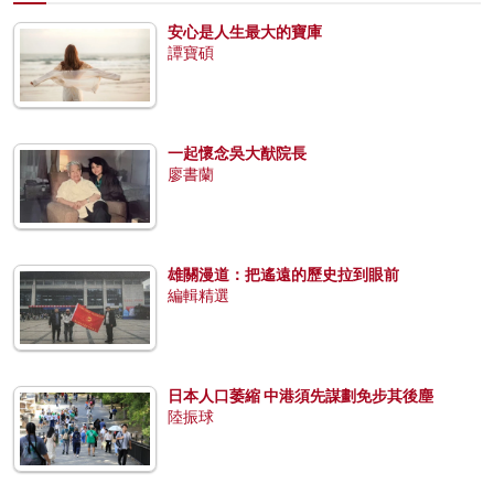
安心是人生最大的寶庫
譚寶碩
一起懷念吳大猷院長
廖書蘭
雄關漫道：把遙遠的歷史拉到眼前
編輯精選
日本人口萎縮 中港須先謀劃免步其後塵
陸振球