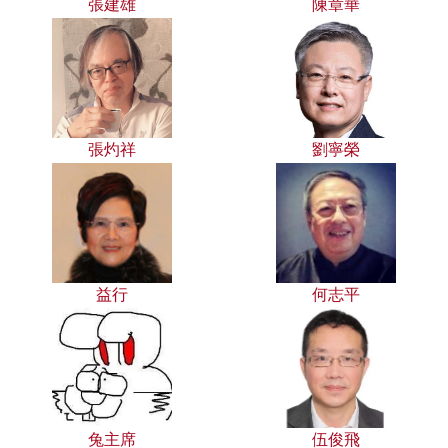
張建雄
陳章華
張灼祥
劉寧榮
益行
何志平
兔主席
伍俊飛