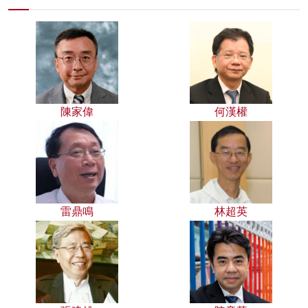
陳家偉
何漢權
雷鼎鳴
林超英