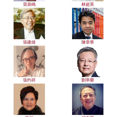
雷鼎鳴
林超英
張建雄
陳章華
張灼祥
劉寧榮