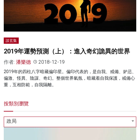
名家榜
灼見活動
關於我們
談玄集
2019年運勢預測（上）：進入奇幻詭異的世界
作者:
潘樂德
2018-12-19
2019年的四柱八字暗藏偏印星。偏印代表的，是自我、戒備、妒忌、
偏激、怪異、陰謀、奇幻。整個世界氣氛，暗藏着自我保護，戒備心
重，互相防範，自我隔離。
按類別瀏覽
政局