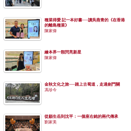
種菜得愛 記一本好書──讀吳燕青的《在香港
的離島種菜》
陳家偉
繪本界一顆閃亮新星
陳家偉
金秋文化之旅──踏上古蜀道，走過劍門關
馮珍今
從顧生岳到沈平：一個座右銘的兩代傳承
劉家美