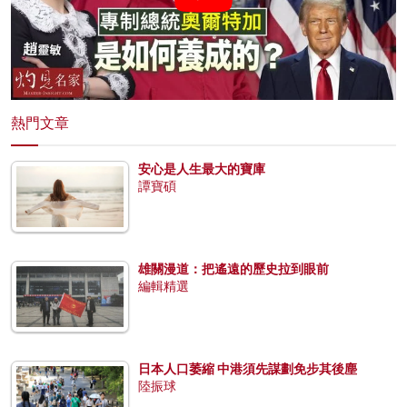
熱門文章
安心是人生最大的寶庫
譚寶碩
雄關漫道：把遙遠的歷史拉到眼前
編輯精選
日本人口萎縮 中港須先謀劃免步其後塵
陸振球