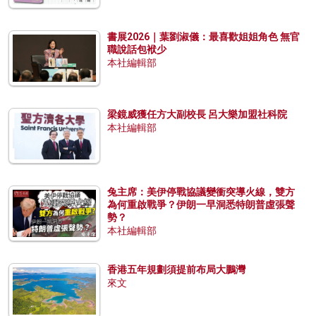
書展2026｜葉劉淑儀：最喜歡姐姐角色 無官
職說話包袱少
本社編輯部
梁鏡威獲任方大副校長 呂大樂加盟社科院
本社編輯部
兔主席：美伊停戰協議變衝突導火線，雙方
為何重啟戰爭？伊朗一早洞悉特朗普虛張聲
勢？
本社編輯部
香港五年規劃須提前布局大鵬灣
來文