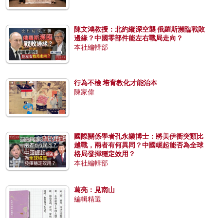
陳文鴻教授：北約縱深空襲 俄羅斯瀕臨戰敗
邊緣？中國零部件能左右戰局走向？
本社編輯部
行為不檢 培育教化才能治本
陳家偉
國際關係學者孔永樂博士：將美伊衝突類比
越戰，兩者有何異同？中國崛起能否為全球
格局發揮穩定效用？
本社編輯部
葛亮：見南山
編輯精選