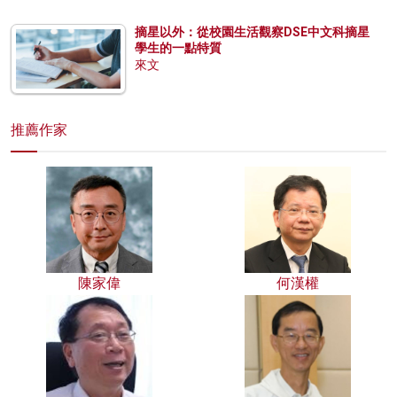
摘星以外：從校園生活觀察DSE中文科摘星
學生的一點特質
來文
推薦作家
陳家偉
何漢權