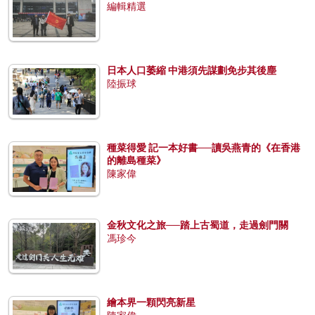
編輯精選
日本人口萎縮 中港須先謀劃免步其後塵
陸振球
種菜得愛 記一本好書──讀吳燕青的《在香港
的離島種菜》
陳家偉
金秋文化之旅──踏上古蜀道，走過劍門關
馮珍今
繪本界一顆閃亮新星