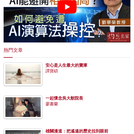
熱門文章
安心是人生最大的寶庫
譚寶碩
一起懷念吳大猷院長
廖書蘭
雄關漫道：把遙遠的歷史拉到眼前