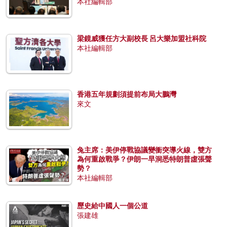
本社編輯部
梁鏡威獲任方大副校長 呂大樂加盟社科院
本社編輯部
香港五年規劃須提前布局大鵬灣
來文
兔主席：美伊停戰協議變衝突導火線，雙方
為何重啟戰爭？伊朗一早洞悉特朗普虛張聲
勢？
本社編輯部
歷史給中國人一個公道
張建雄