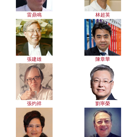
雷鼎鳴
林超英
張建雄
陳章華
張灼祥
劉寧榮