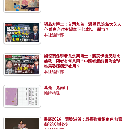
關品方博士：台灣九合一選舉 民進黨大失人
心 藍白合作有望拿下七成以上縣市？
本社編輯部
國際關係學者孔永樂博士：將美伊衝突類比
越戰，兩者有何異同？中國崛起能否為全球
格局發揮穩定效用？
本社編輯部
葛亮：見南山
編輯精選
書展2026｜葉劉淑儀：最喜歡姐姐角色 無官
職說話包袱少