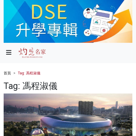
政局
教育
文化
財經
首頁
Tag: 馮程淑儀
生活
Tag: 馮程淑儀
健康
商業
科技
影片