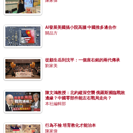
陳家偉
AI發展美國搞小院高牆 中國推多邊合作
關品方
從顧生岳到沈平：一個座右銘的兩代傳承
劉家美
陳文鴻教授：北約縱深空襲 俄羅斯瀕臨戰敗
邊緣？中國零部件能左右戰局走向？
本社編輯部
行為不檢 培育教化才能治本
陳家偉