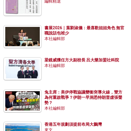
編輯精選
書展2026｜葉劉淑儀：最喜歡姐姐角色 無官
職說話包袱少
本社編輯部
梁鏡威獲任方大副校長 呂大樂加盟社科院
本社編輯部
兔主席：美伊停戰協議變衝突導火線，雙方
為何重啟戰爭？伊朗一早洞悉特朗普虛張聲
勢？
本社編輯部
香港五年規劃須提前布局大鵬灣
來文