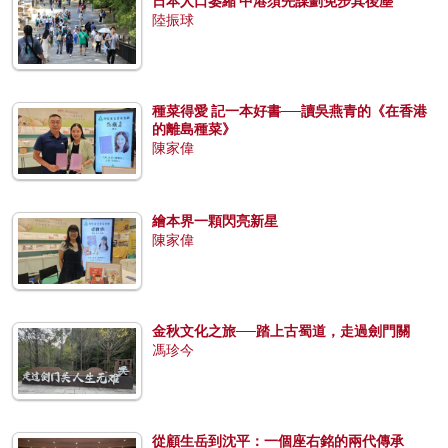
日本人口萎縮 中港須先謀劃免步其後塵
陸振球
種菜得愛 記一本好書──讀吳燕青的《在香港
的離島種菜》
陳家偉
繪本界一顆閃亮新星
陳家偉
金秋文化之旅──踏上古蜀道，走過劍門關
馮珍今
從顧生岳到沈平：一個座右銘的兩代傳承