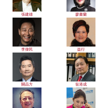
張建雄
廖書蘭
李偉民
益行
關品方
翁港成