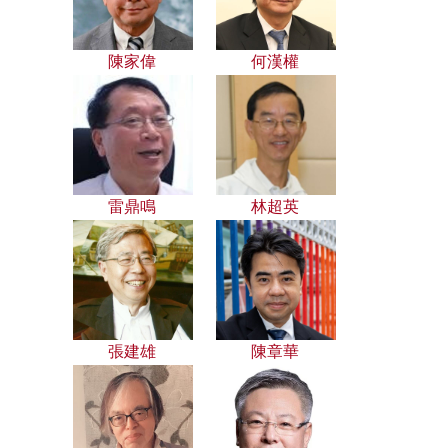
陳家偉
何漢權
雷鼎鳴
林超英
張建雄
陳章華