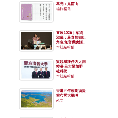
葛亮：見南山
編輯精選
書展2026｜葉劉
淑儀：最喜歡姐姐
角色 無官職說話
包袱少
本社編輯部
梁鏡威獲任方大副
校長 呂大樂加盟
社科院
本社編輯部
香港五年規劃須提
前布局大鵬灣
來文