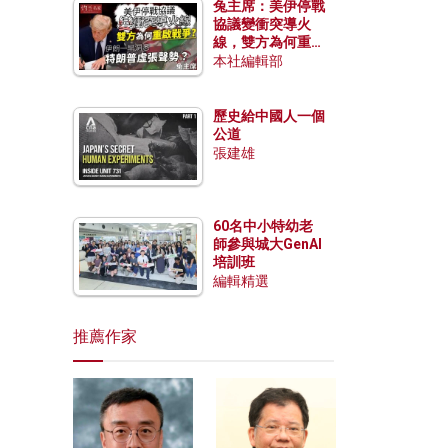
兔主席：美伊停戰
協議變衝突導火
線，雙方為何重啟
戰爭？伊朗一早洞
本社編輯部
悉特朗普虛張聲
勢？
歷史給中國人一個
公道
張建雄
60名中小特幼老
師參與城大GenAI
培訓班
編輯精選
推薦作家