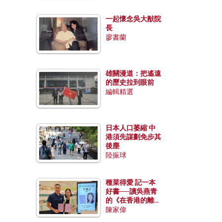
一起懷念吳大猷院
長
廖書蘭
雄關漫道：把遙遠
的歷史拉到眼前
編輯精選
日本人口萎縮 中
港須先謀劃免步其
後塵
陸振球
種菜得愛 記一本
好書──讀吳燕青
的《在香港的離島
種菜》
陳家偉