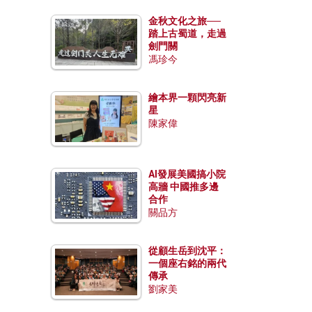
金秋文化之旅──
踏上古蜀道，走過
劍門關
馮珍今
繪本界一顆閃亮新
星
陳家偉
AI發展美國搞小院
高牆 中國推多邊
合作
關品方
從顧生岳到沈平：
一個座右銘的兩代
傳承
劉家美