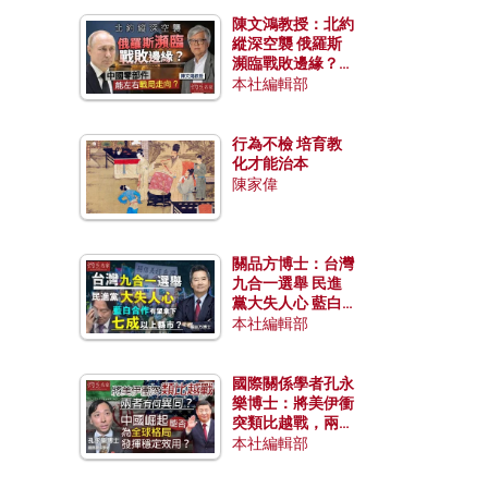
陳文鴻教授：北約
縱深空襲 俄羅斯
瀕臨戰敗邊緣？中
國零部件能左右戰
本社編輯部
局走向？
行為不檢 培育教
化才能治本
陳家偉
關品方博士：台灣
九合一選舉 民進
黨大失人心 藍白
合作有望拿下七成
本社編輯部
以上縣市？
國際關係學者孔永
樂博士：將美伊衝
突類比越戰，兩者
有何異同？中國崛
本社編輯部
起能否為全球格局
發揮穩定效用？